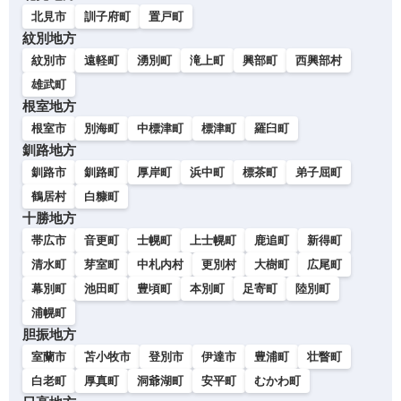
北見市
訓子府町
置戸町
紋別地方
紋別市
遠軽町
湧別町
滝上町
興部町
西興部村
雄武町
根室地方
根室市
別海町
中標津町
標津町
羅臼町
釧路地方
釧路市
釧路町
厚岸町
浜中町
標茶町
弟子屈町
鶴居村
白糠町
十勝地方
帯広市
音更町
士幌町
上士幌町
鹿追町
新得町
清水町
芽室町
中札内村
更別村
大樹町
広尾町
幕別町
池田町
豊頃町
本別町
足寄町
陸別町
浦幌町
胆振地方
室蘭市
苫小牧市
登別市
伊達市
豊浦町
壮瞥町
白老町
厚真町
洞爺湖町
安平町
むかわ町