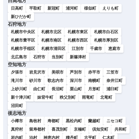
日高地方
日高町
平取町
新冠町
浦河町
様似町
えりも町
新ひだか町
石狩地方
札幌市中央区
札幌市北区
札幌市東区
札幌市白石区
札幌市豊平区
札幌市南区
札幌市西区
札幌市厚別区
札幌市手稲区
札幌市清田区
江別市
千歳市
恵庭市
北広島市
石狩市
当別町
新篠津村
空知地方
夕張市
岩見沢市
美唄市
芦別市
赤平市
三笠市
滝川市
砂川市
歌志内市
深川市
南幌町
奈井江町
上砂川町
由仁町
長沼町
栗山町
月形町
浦臼町
新十津川町
妹背牛町
秩父別町
雨竜町
北竜町
沼田町
後志地方
小樽市
島牧村
寿都町
黒松内町
蘭越町
ニセコ町
真狩村
留寿都村
喜茂別町
京極町
倶知安町
共和町
岩内町
泊村
神恵内村
積丹町
古平町
仁木町