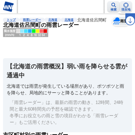
検索
現在地
天気
台風
雨雲レーダー
台風情報
地震情報
北海道佐呂間町
警報・注意報
2週間天気
ラ
トップ
雨雲レーダー
北海道
北海道
雨雲
北海道佐呂間町の雨雲レーダー
明
る
い
【北海道の雨雲概況】弱い雨を降らせる雲が
暗
通過中
い
北海道では雨雲が発生している場所があり、ポツポツと雨
薄
を降らせ、局地的にサーッと降ることがあります。
い
「雨雲レーダー」は、最新の雨雲の動き、12時間、24時
濃
間と最大60時間先の予想を確認できます。
い
冬季にお役立ちの雨と雪の境目がわかる「雨雪レーダ
ー」もご活用ください。