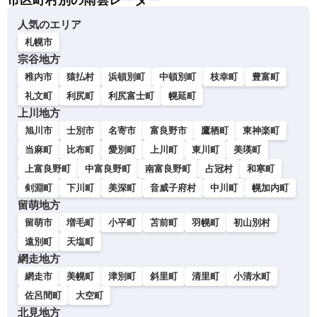
市区町村別の雨雲レーダー
人気のエリア
札幌市
宗谷地方
稚内市
猿払村
浜頓別町
中頓別町
枝幸町
豊富町
礼文町
利尻町
利尻富士町
幌延町
上川地方
旭川市
士別市
名寄市
富良野市
鷹栖町
東神楽町
当麻町
比布町
愛別町
上川町
東川町
美瑛町
上富良野町
中富良野町
南富良野町
占冠村
和寒町
剣淵町
下川町
美深町
音威子府村
中川町
幌加内町
留萌地方
留萌市
増毛町
小平町
苫前町
羽幌町
初山別村
遠別町
天塩町
網走地方
網走市
美幌町
津別町
斜里町
清里町
小清水町
佐呂間町
大空町
北見地方