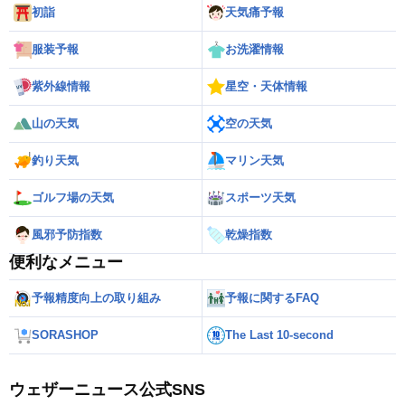
初詣
天気痛予報
服装予報
お洗濯情報
紫外線情報
星空・天体情報
山の天気
空の天気
釣り天気
マリン天気
ゴルフ場の天気
スポーツ天気
風邪予防指数
乾燥指数
便利なメニュー
予報精度向上の取り組み
予報に関するFAQ
SORASHOP
The Last 10-second
ウェザーニュース公式SNS