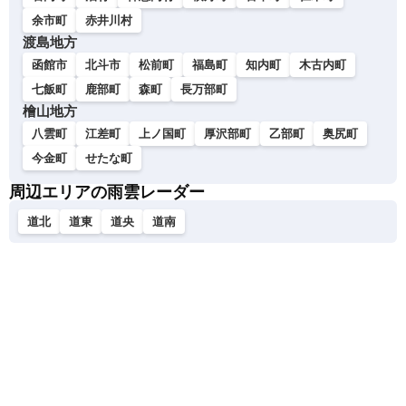
余市町
赤井川村
渡島地方
函館市
北斗市
松前町
福島町
知内町
木古内町
七飯町
鹿部町
森町
長万部町
檜山地方
八雲町
江差町
上ノ国町
厚沢部町
乙部町
奥尻町
今金町
せたな町
周辺エリアの雨雲レーダー
道北
道東
道央
道南