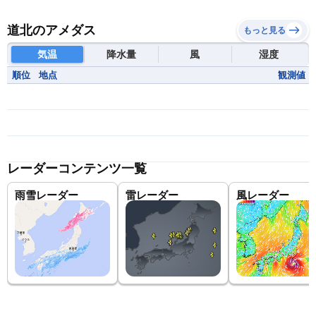
道北のアメダス
もっと見る
気温
降水量
風
湿度
順位
地点
観測値
レーダーコンテンツ一覧
雨雪レーダー
雷レーダー
風レーダー