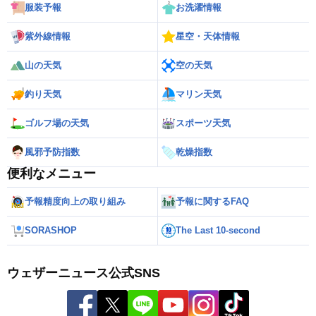
服装予報
お洗濯情報
紫外線情報
星空・天体情報
山の天気
空の天気
釣り天気
マリン天気
ゴルフ場の天気
スポーツ天気
風邪予防指数
乾燥指数
便利なメニュー
予報精度向上の取り組み
予報に関するFAQ
SORASHOP
The Last 10-second
ウェザーニュース公式SNS