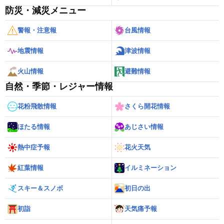
防災・減災メニュー
警報・注意報
台風情報
地震情報
津波情報
火山情報
避難情報
自然・季節・レジャー情報
花粉飛散情報
さくら開花情報
ほたる情報
あじさい情報
熱中症予報
花火天気
紅葉情報
イルミネーション
スキー＆スノボ
初日の出
初詣
天気痛予報