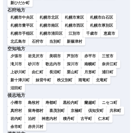
新ひだか町
石狩地方
札幌市中央区
札幌市北区
札幌市東区
札幌市白石区
札幌市豊平区
札幌市南区
札幌市西区
札幌市厚別区
札幌市手稲区
札幌市清田区
江別市
千歳市
恵庭市
北広島市
石狩市
当別町
新篠津村
空知地方
夕張市
岩見沢市
美唄市
芦別市
赤平市
三笠市
滝川市
砂川市
歌志内市
深川市
南幌町
奈井江町
上砂川町
由仁町
長沼町
栗山町
月形町
浦臼町
新十津川町
妹背牛町
秩父別町
雨竜町
北竜町
沼田町
後志地方
小樽市
島牧村
寿都町
黒松内町
蘭越町
ニセコ町
真狩村
留寿都村
喜茂別町
京極町
倶知安町
共和町
岩内町
泊村
神恵内村
積丹町
古平町
仁木町
余市町
赤井川村