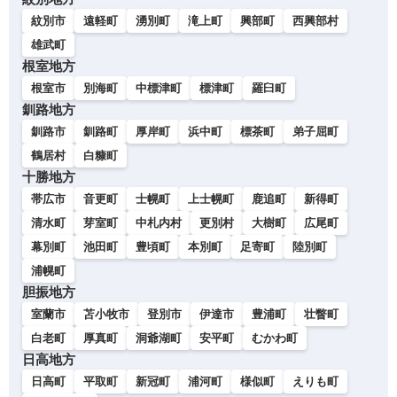
紋別市
遠軽町
湧別町
滝上町
興部町
西興部村
雄武町
根室地方
根室市
別海町
中標津町
標津町
羅臼町
釧路地方
釧路市
釧路町
厚岸町
浜中町
標茶町
弟子屈町
鶴居村
白糠町
十勝地方
帯広市
音更町
士幌町
上士幌町
鹿追町
新得町
清水町
芽室町
中札内村
更別村
大樹町
広尾町
幕別町
池田町
豊頃町
本別町
足寄町
陸別町
浦幌町
胆振地方
室蘭市
苫小牧市
登別市
伊達市
豊浦町
壮瞥町
白老町
厚真町
洞爺湖町
安平町
むかわ町
日高地方
日高町
平取町
新冠町
浦河町
様似町
えりも町