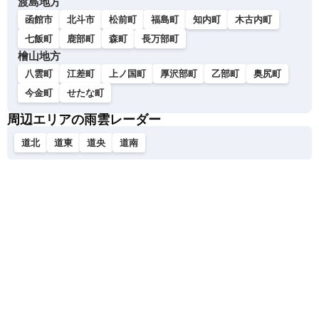
渡島地方
函館市
北斗市
松前町
福島町
知内町
木古内町
七飯町
鹿部町
森町
長万部町
檜山地方
八雲町
江差町
上ノ国町
厚沢部町
乙部町
奥尻町
今金町
せたな町
周辺エリアの雨雲レーダー
道北
道東
道央
道南