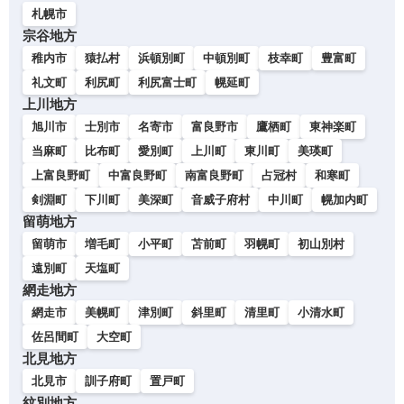
札幌市
宗谷地方
稚内市
猿払村
浜頓別町
中頓別町
枝幸町
豊富町
礼文町
利尻町
利尻富士町
幌延町
上川地方
旭川市
士別市
名寄市
富良野市
鷹栖町
東神楽町
当麻町
比布町
愛別町
上川町
東川町
美瑛町
上富良野町
中富良野町
南富良野町
占冠村
和寒町
剣淵町
下川町
美深町
音威子府村
中川町
幌加内町
留萌地方
留萌市
増毛町
小平町
苫前町
羽幌町
初山別村
遠別町
天塩町
網走地方
網走市
美幌町
津別町
斜里町
清里町
小清水町
佐呂間町
大空町
北見地方
北見市
訓子府町
置戸町
紋別地方