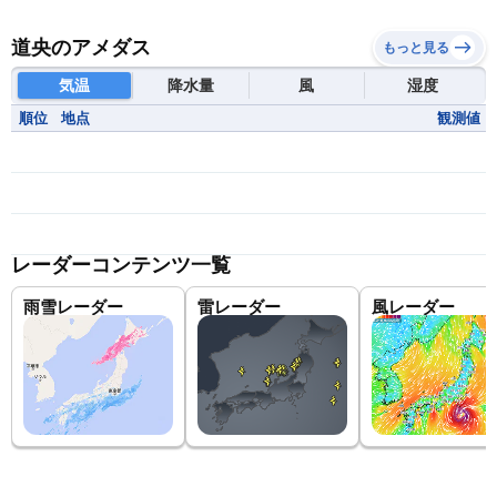
道央のアメダス
もっと見る
気温
降水量
風
湿度
順位
地点
観測値
レーダーコンテンツ一覧
雨雪レーダー
雷レーダー
風レーダー