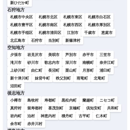
新ひだか町
石狩地方
札幌市中央区
札幌市北区
札幌市東区
札幌市白石区
札幌市豊平区
札幌市南区
札幌市西区
札幌市厚別区
札幌市手稲区
札幌市清田区
江別市
千歳市
恵庭市
北広島市
石狩市
当別町
新篠津村
空知地方
夕張市
岩見沢市
美唄市
芦別市
赤平市
三笠市
滝川市
砂川市
歌志内市
深川市
南幌町
奈井江町
上砂川町
由仁町
長沼町
栗山町
月形町
浦臼町
新十津川町
妹背牛町
秩父別町
雨竜町
北竜町
沼田町
後志地方
小樽市
島牧村
寿都町
黒松内町
蘭越町
ニセコ町
真狩村
留寿都村
喜茂別町
京極町
倶知安町
共和町
岩内町
泊村
神恵内村
積丹町
古平町
仁木町
余市町
赤井川村