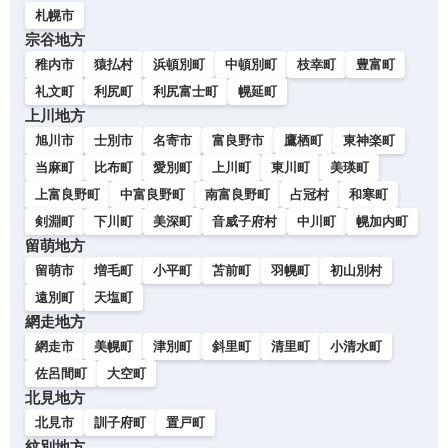
札幌市
宗谷地方
稚内市
猿払村
浜頓別町
中頓別町
枝幸町
豊富町
礼文町
利尻町
利尻富士町
幌延町
上川地方
旭川市
士別市
名寄市
富良野市
鷹栖町
東神楽町
当麻町
比布町
愛別町
上川町
東川町
美瑛町
上富良野町
中富良野町
南富良野町
占冠村
和寒町
剣淵町
下川町
美深町
音威子府村
中川町
幌加内町
留萌地方
留萌市
増毛町
小平町
苫前町
羽幌町
初山別村
遠別町
天塩町
網走地方
網走市
美幌町
津別町
斜里町
清里町
小清水町
佐呂間町
大空町
北見地方
北見市
訓子府町
置戸町
紋別地方