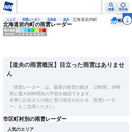
検索
現在地
天気
台風
雨雲レーダー
台風情報
地震情報
北海道岩内町
警報・注意報
2週間天気
ラ
トップ
雨雲レーダー
北海道
道央
雨雲
北海道岩内町の雨雲レーダー
明
る
い
【道央の雨雲概況】目立った雨雲はありませ
暗
ん
い
「雨雲レーダー」は、最新の雨雲の動き、12時間、24時
薄
間と最大60時間先の予想を確認できます。
い
冬季にお役立ちの雨と雪の境目がわかる「雨雪レーダ
濃
ー」もご活用ください。
い
市区町村別の雨雲レーダー
人気のエリア