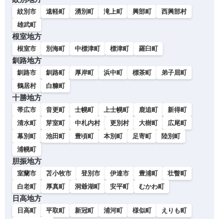
紋別市
遠軽町
湧別町
滝上町
興部町
西興部村
雄武町
根室地方
根室市
別海町
中標津町
標津町
羅臼町
釧路地方
釧路市
釧路町
厚岸町
浜中町
標茶町
弟子屈町
鶴居村
白糠町
十勝地方
帯広市
音更町
士幌町
上士幌町
鹿追町
新得町
清水町
芽室町
中札内村
更別村
大樹町
広尾町
幕別町
池田町
豊頃町
本別町
足寄町
陸別町
浦幌町
胆振地方
室蘭市
苫小牧市
登別市
伊達市
豊浦町
壮瞥町
白老町
厚真町
洞爺湖町
安平町
むかわ町
日高地方
日高町
平取町
新冠町
浦河町
様似町
えりも町