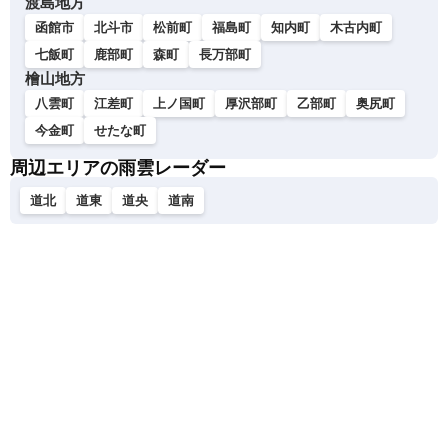
渡島地方
函館市
北斗市
松前町
福島町
知内町
木古内町
七飯町
鹿部町
森町
長万部町
檜山地方
八雲町
江差町
上ノ国町
厚沢部町
乙部町
奥尻町
今金町
せたな町
周辺エリアの雨雲レーダー
道北
道東
道央
道南