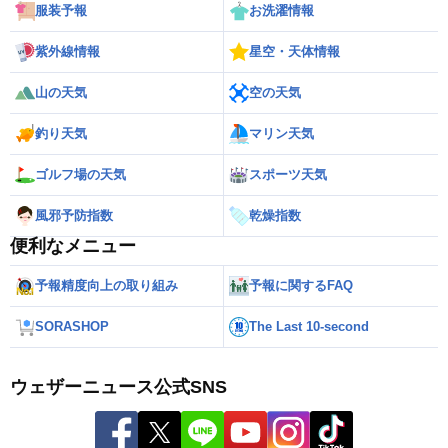
服装予報
お洗濯情報
紫外線情報
星空・天体情報
山の天気
空の天気
釣り天気
マリン天気
ゴルフ場の天気
スポーツ天気
風邪予防指数
乾燥指数
便利なメニュー
予報精度向上の取り組み
予報に関するFAQ
SORASHOP
The Last 10-second
ウェザーニュース公式SNS