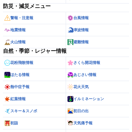
防災・減災メニュー
警報・注意報
台風情報
地震情報
津波情報
火山情報
避難情報
自然・季節・レジャー情報
花粉飛散情報
さくら開花情報
ほたる情報
あじさい情報
熱中症予報
花火天気
紅葉情報
イルミネーション
スキー＆スノボ
初日の出
初詣
天気痛予報