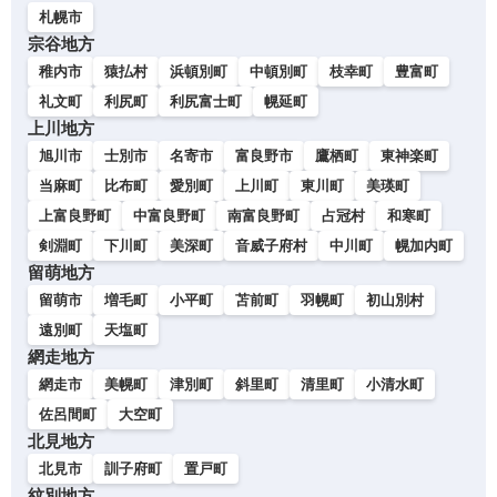
札幌市
宗谷地方
稚内市
猿払村
浜頓別町
中頓別町
枝幸町
豊富町
礼文町
利尻町
利尻富士町
幌延町
上川地方
旭川市
士別市
名寄市
富良野市
鷹栖町
東神楽町
当麻町
比布町
愛別町
上川町
東川町
美瑛町
上富良野町
中富良野町
南富良野町
占冠村
和寒町
剣淵町
下川町
美深町
音威子府村
中川町
幌加内町
留萌地方
留萌市
増毛町
小平町
苫前町
羽幌町
初山別村
遠別町
天塩町
網走地方
網走市
美幌町
津別町
斜里町
清里町
小清水町
佐呂間町
大空町
北見地方
北見市
訓子府町
置戸町
紋別地方