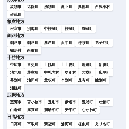
紋別市
遠軽町
湧別町
滝上町
興部町
西興部村
雄武町
根室地方
根室市
別海町
中標津町
標津町
羅臼町
釧路地方
釧路市
釧路町
厚岸町
浜中町
標茶町
弟子屈町
鶴居村
白糠町
十勝地方
帯広市
音更町
士幌町
上士幌町
鹿追町
新得町
清水町
芽室町
中札内村
更別村
大樹町
広尾町
幕別町
池田町
豊頃町
本別町
足寄町
陸別町
浦幌町
胆振地方
室蘭市
苫小牧市
登別市
伊達市
豊浦町
壮瞥町
白老町
厚真町
洞爺湖町
安平町
むかわ町
日高地方
日高町
平取町
新冠町
浦河町
様似町
えりも町