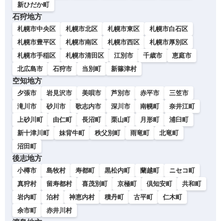
新ひだか町
石狩地方
札幌市中央区
札幌市北区
札幌市東区
札幌市白石区
札幌市豊平区
札幌市南区
札幌市西区
札幌市厚別区
札幌市手稲区
札幌市清田区
江別市
千歳市
恵庭市
北広島市
石狩市
当別町
新篠津村
空知地方
夕張市
岩見沢市
美唄市
芦別市
赤平市
三笠市
滝川市
砂川市
歌志内市
深川市
南幌町
奈井江町
上砂川町
由仁町
長沼町
栗山町
月形町
浦臼町
新十津川町
妹背牛町
秩父別町
雨竜町
北竜町
沼田町
後志地方
小樽市
島牧村
寿都町
黒松内町
蘭越町
ニセコ町
真狩村
留寿都村
喜茂別町
京極町
倶知安町
共和町
岩内町
泊村
神恵内村
積丹町
古平町
仁木町
余市町
赤井川村