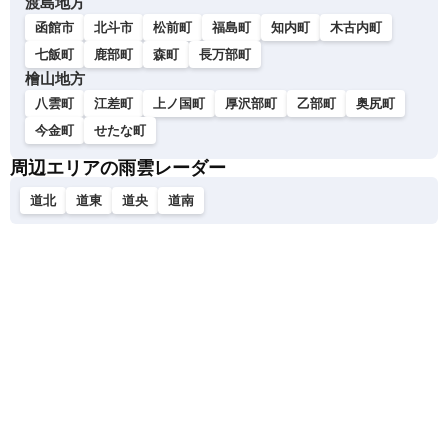
渡島地方
函館市
北斗市
松前町
福島町
知内町
木古内町
七飯町
鹿部町
森町
長万部町
檜山地方
八雲町
江差町
上ノ国町
厚沢部町
乙部町
奥尻町
今金町
せたな町
周辺エリアの雨雲レーダー
道北
道東
道央
道南