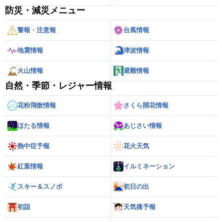
防災・減災メニュー
警報・注意報
台風情報
地震情報
津波情報
火山情報
避難情報
自然・季節・レジャー情報
花粉飛散情報
さくら開花情報
ほたる情報
あじさい情報
熱中症予報
花火天気
紅葉情報
イルミネーション
スキー＆スノボ
初日の出
初詣
天気痛予報