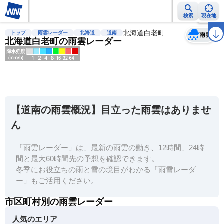
検索
現在地
天気
台風
雨雲レーダー
台風情報
地震情報
北海道白老町
警報・注意報
2週間天気
ラ
トップ
雨雲レーダー
北海道
道南
雨雲
北海道白老町の雨雲レーダー
明
る
い
【道南の雨雲概況】目立った雨雲はありませ
暗
ん
い
「雨雲レーダー」は、最新の雨雲の動き、12時間、24時
薄
間と最大60時間先の予想を確認できます。
い
冬季にお役立ちの雨と雪の境目がわかる「雨雪レーダ
濃
ー」もご活用ください。
い
市区町村別の雨雲レーダー
人気のエリア