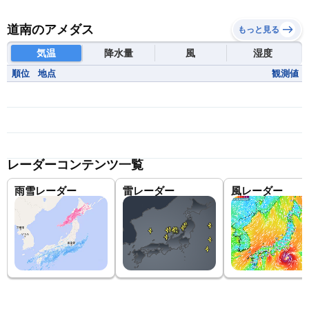
道南のアメダス
もっと見る
気温
降水量
風
湿度
順位
地点
観測値
レーダーコンテンツ一覧
雨雪レーダー
雷レーダー
風レーダー