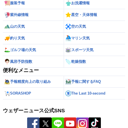
服装予報
お洗濯情報
紫外線情報
星空・天体情報
山の天気
空の天気
釣り天気
マリン天気
ゴルフ場の天気
スポーツ天気
風邪予防指数
乾燥指数
便利なメニュー
予報精度向上の取り組み
予報に関するFAQ
SORASHOP
The Last 10-second
ウェザーニュース公式SNS