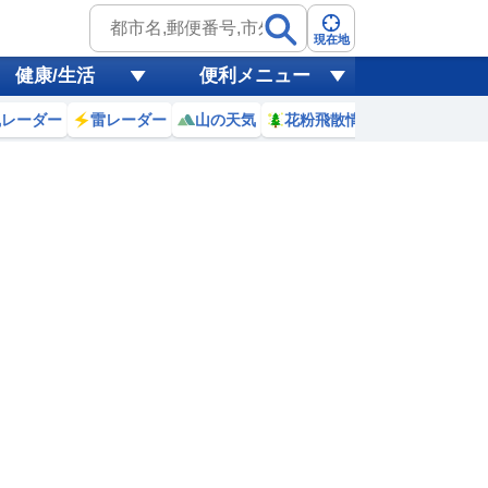
現在地
健康/生活
便利メニュー
風レーダー
雷レーダー
山の天気
花粉飛散情報
世界天気