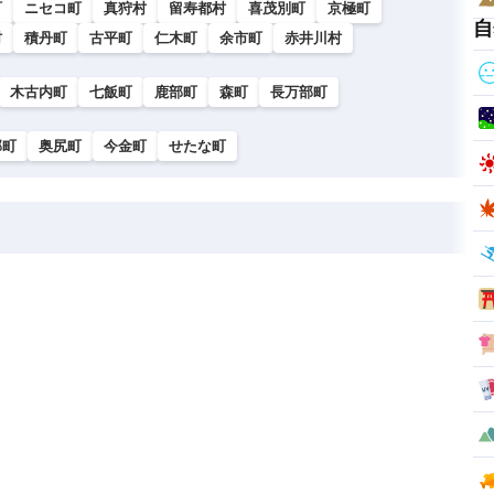
町
ニセコ町
真狩村
留寿都村
喜茂別町
京極町
自
村
積丹町
古平町
仁木町
余市町
赤井川村
木古内町
七飯町
鹿部町
森町
長万部町
部町
奥尻町
今金町
せたな町