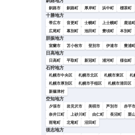
釧路地方
釧路市
釧路町
厚岸町
浜中町
標茶町
十勝地方
帯広市
音更町
士幌町
上士幌町
鹿追
広尾町
幕別町
池田町
豊頃町
本別町
胆振地方
室蘭市
苫小牧市
登別市
伊達市
豊浦
日高地方
日高町
平取町
新冠町
浦河町
様似町
石狩地方
札幌市中央区
札幌市北区
札幌市東区
札
札幌市厚別区
札幌市手稲区
札幌市清田区
新篠津村
空知地方
夕張市
岩見沢市
美唄市
芦別市
赤平
奈井江町
上砂川町
由仁町
長沼町
栗
雨竜町
北竜町
沼田町
後志地方