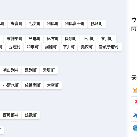
ウ
幸町
豊富町
礼文町
利尻町
利尻富士町
幌延町
雨
町
東神楽町
当麻町
比布町
愛別町
上川町
東川町
町
占冠村
和寒町
剣淵町
下川町
美深町
音威子府村
初山別村
遠別町
天塩町
天
小清水町
佐呂間町
大空町
西興部村
雄武町
町