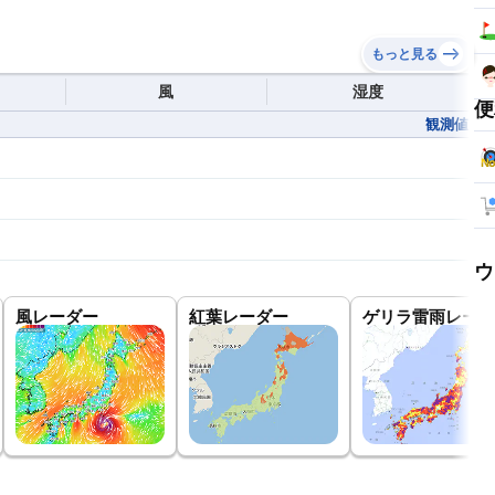
もっと見る
風
湿度
便
観測値
ウ
風レーダー
紅葉レーダー
ゲリラ雷雨レーダ