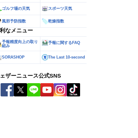
ゴルフ場の天気
スポーツ天気
風邪予防指数
乾燥指数
利なメニュー
予報精度向上の取り
予報に関するFAQ
組み
SORASHOP
The Last 10-second
ェザーニュース公式SNS
ー
世界の雨雲レーダー