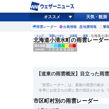
オススメ
天気・観測
雨雲レーダー
台風情報
地震情報
警
北海道小清
トップ
雨雲レーダー
北海道
道東
北海道小清水町の雨雲レーダー
地図選択
背景色調整
明
る
い
【道東の雨雲概況】目立った雨
暗
い
「雨雲レーダー」は、最新の雨雲の動き、1
濃淡調整
冬季にお役立ちの雨と雪の境目がわかる「
薄
市区町村別の雨雲レーダー
い
濃