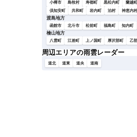
小樽市
島牧村
寿都町
黒松内町
蘭越
倶知安町
共和町
岩内町
泊村
神恵内
渡島地方
函館市
北斗市
松前町
福島町
知内町
檜山地方
八雲町
江差町
上ノ国町
厚沢部町
乙
周辺エリアの雨雲レーダー
道北
道東
道央
道南