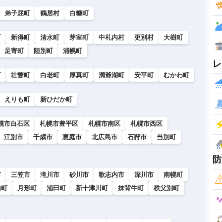
弟子屈町
鶴居村
白糠町
町
新得町
清水町
芽室町
中札内村
更別村
大樹町
足寄町
陸別町
浦幌町
レ
町
壮瞥町
白老町
厚真町
洞爺湖町
安平町
むかわ町
えりも町
新ひだか町
幌市白石区
札幌市豊平区
札幌市南区
札幌市西区
江別市
千歳市
恵庭市
北広島市
石狩市
当別町
防
市
三笠市
滝川市
砂川市
歌志内市
深川市
南幌町
山町
月形町
浦臼町
新十津川町
妹背牛町
秩父別町