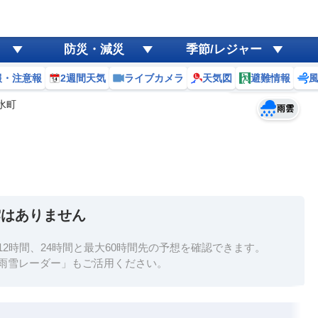
ゲリラ
風
防災・減災
季節/レジャー
黄砂
報・注意報
2週間天気
ライブカメラ
天気図
避難情報
予報士コメント
天気
台風
水町
雨雲
雲はありません
2時間、24時間と最大60時間先の予想を確認できます。
雨雪レーダー」もご活用ください。