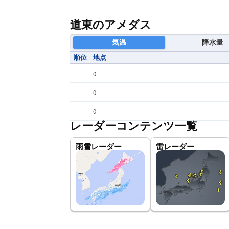
道東のアメダス
気温
降水量
順位
地点
(
)
(
)
(
)
レーダーコンテンツ一覧
雨雪レーダー
雷レーダー