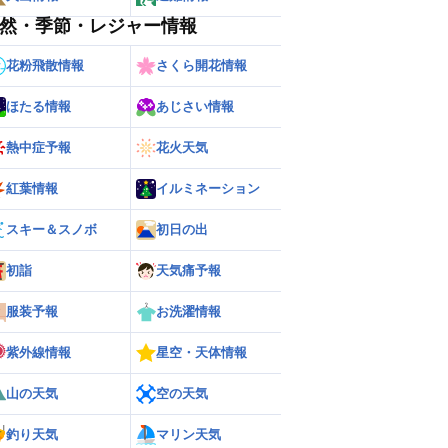
然・季節・レジャー情報
花粉飛散情報
さくら開花情報
ほたる情報
あじさい情報
熱中症予報
花火天気
紅葉情報
イルミネーション
スキー＆スノボ
初日の出
初詣
天気痛予報
服装予報
お洗濯情報
紫外線情報
星空・天体情報
山の天気
空の天気
釣り天気
マリン天気