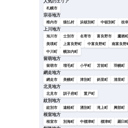
人気のエリア
い
札幌市
宗谷地方
稚内市
猿払村
浜頓別町
中頓別町
枝
上川地方
旭川市
士別市
名寄市
富良野市
鷹栖
美瑛町
上富良野町
中富良野町
南富良野
中川町
幌加内町
留萌地方
留萌市
増毛町
小平町
苫前町
羽幌町
網走地方
網走市
美幌町
津別町
斜里町
清里町
北見地方
北見市
訓子府町
置戸町
紋別地方
紋別市
遠軽町
湧別町
滝上町
興部町
根室地方
根室市
別海町
中標津町
標津町
羅臼