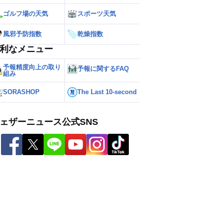
ゴルフ場の天気
スポーツ天気
風邪予防指数
乾燥指数
利なメニュー
予報精度向上の取り
予報に関するFAQ
組み
SORASHOP
The Last 10-second
ェザーニュース公式SNS
ー
世界の雨雲レーダー