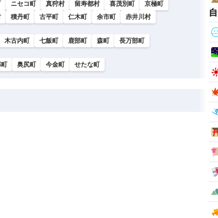
町
ニセコ町
真狩村
留寿都村
喜茂別町
京極町
自
村
積丹町
古平町
仁木町
余市町
赤井川村
木古内町
七飯町
鹿部町
森町
長万部町
部町
奥尻町
今金町
せたな町