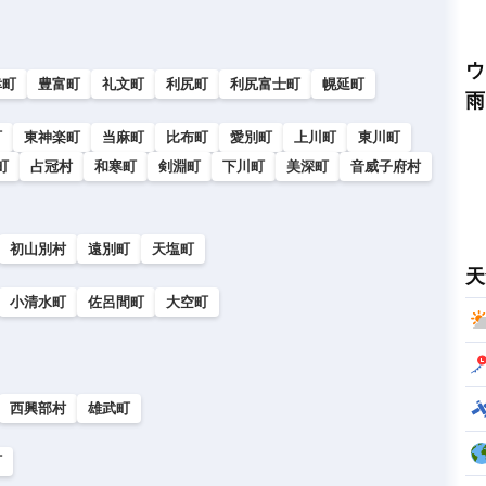
ウ
幸町
豊富町
礼文町
利尻町
利尻富士町
幌延町
雨
町
東神楽町
当麻町
比布町
愛別町
上川町
東川町
町
占冠村
和寒町
剣淵町
下川町
美深町
音威子府村
初山別村
遠別町
天塩町
天
小清水町
佐呂間町
大空町
西興部村
雄武町
町