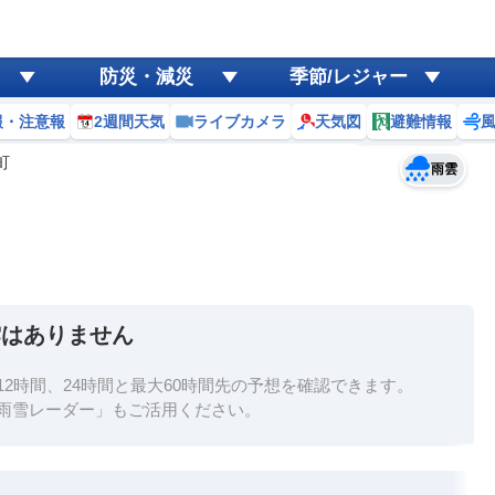
ゲリラ
風
防災・減災
季節/レジャー
黄砂
報・注意報
2週間天気
ライブカメラ
天気図
避難情報
予報士コメント
天気
台風
町
雨雲
雲はありません
2時間、24時間と最大60時間先の予想を確認できます。
雨雪レーダー」もご活用ください。