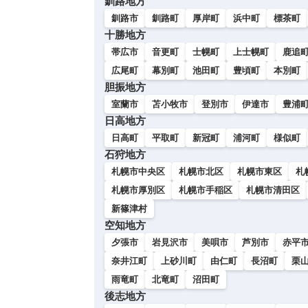
釧路地方
釧路市
釧路町
厚岸町
浜中町
標茶町
十勝地方
帯広市
音更町
士幌町
上士幌町
鹿追
広尾町
幕別町
池田町
豊頃町
本別町
胆振地方
室蘭市
苫小牧市
登別市
伊達市
豊浦
日高地方
日高町
平取町
新冠町
浦河町
様似町
石狩地方
札幌市中央区
札幌市北区
札幌市東区
札
札幌市厚別区
札幌市手稲区
札幌市清田区
新篠津村
空知地方
夕張市
岩見沢市
美唄市
芦別市
赤平
奈井江町
上砂川町
由仁町
長沼町
栗
雨竜町
北竜町
沼田町
後志地方