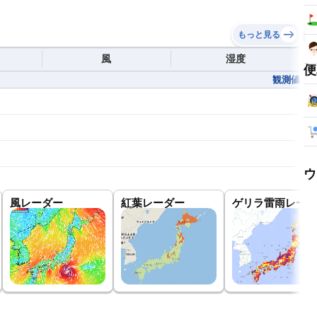
もっと見る
風
湿度
便
観測値
ウ
風レーダー
紅葉レーダー
ゲリラ雷雨レーダ