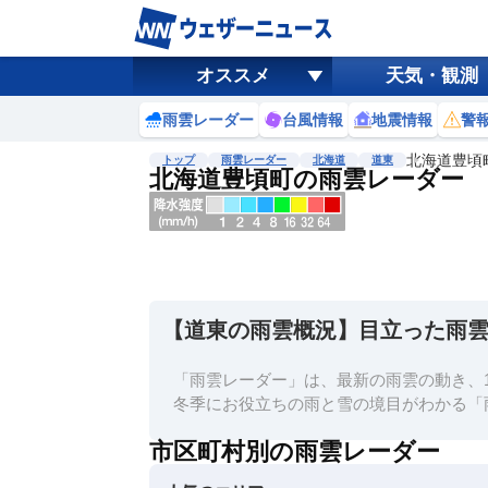
オススメ
天気・観測
雨雲レーダー
台風情報
地震情報
警
北海道豊頃
トップ
雨雲レーダー
北海道
道東
北海道豊頃町の雨雲レーダー
地図選択
背景色調整
明
る
い
【道東の雨雲概況】目立った雨
暗
い
「雨雲レーダー」は、最新の雨雲の動き、1
濃淡調整
冬季にお役立ちの雨と雪の境目がわかる「
薄
市区町村別の雨雲レーダー
い
濃