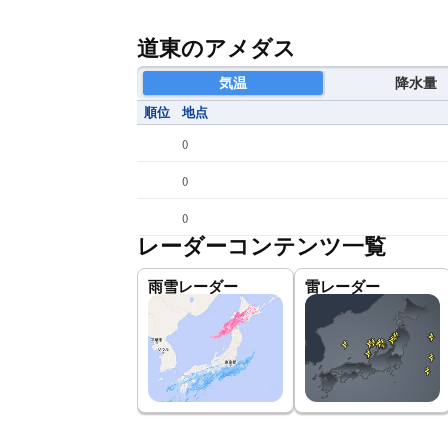
道東のアメダス
気温
降水量
順位
地点
(
)
(
)
(
)
レーダーコンテンツ一覧
雨雪レーダー
雷レーダー