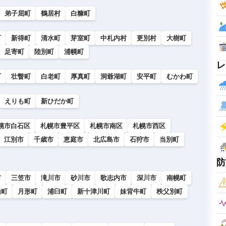
弟子屈町
鶴居村
白糠町
町
新得町
清水町
芽室町
中札内村
更別村
大樹町
足寄町
陸別町
浦幌町
レ
町
壮瞥町
白老町
厚真町
洞爺湖町
安平町
むかわ町
えりも町
新ひだか町
幌市白石区
札幌市豊平区
札幌市南区
札幌市西区
江別市
千歳市
恵庭市
北広島市
石狩市
当別町
防
市
三笠市
滝川市
砂川市
歌志内市
深川市
南幌町
山町
月形町
浦臼町
新十津川町
妹背牛町
秩父別町