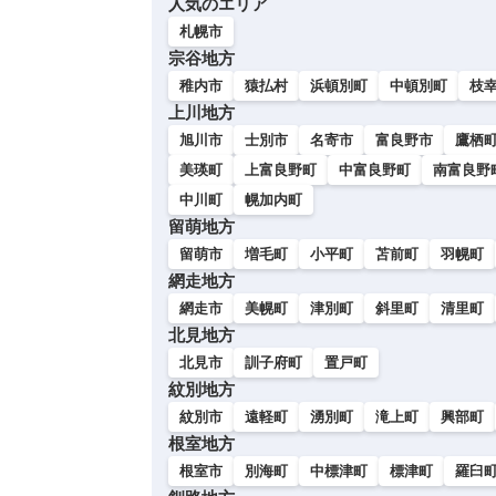
人気のエリア
い
札幌市
宗谷地方
稚内市
猿払村
浜頓別町
中頓別町
枝
上川地方
旭川市
士別市
名寄市
富良野市
鷹栖
美瑛町
上富良野町
中富良野町
南富良野
中川町
幌加内町
留萌地方
留萌市
増毛町
小平町
苫前町
羽幌町
網走地方
網走市
美幌町
津別町
斜里町
清里町
北見地方
北見市
訓子府町
置戸町
紋別地方
紋別市
遠軽町
湧別町
滝上町
興部町
根室地方
根室市
別海町
中標津町
標津町
羅臼