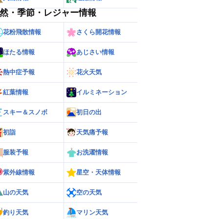
然・季節・レジャー情報
花粉飛散情報
さくら開花情報
ほたる情報
あじさい情報
熱中症予報
花火天気
紅葉情報
イルミネーション
スキー＆スノボ
初日の出
初詣
天気痛予報
服装予報
お洗濯情報
紫外線情報
星空・天体情報
山の天気
空の天気
釣り天気
マリン天気