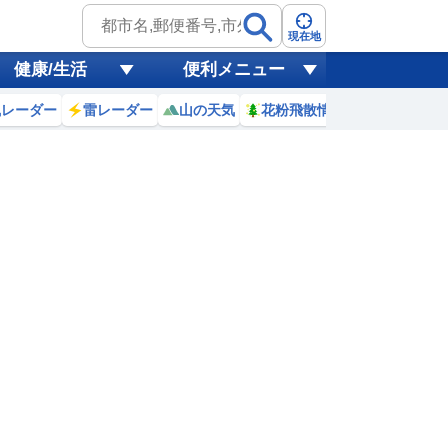
現在地
健康/生活
便利メニュー
風レーダー
雷レーダー
山の天気
花粉飛散情報
世界天気