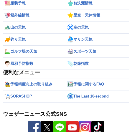
服装予報
お洗濯情報
紫外線情報
星空・天体情報
山の天気
空の天気
釣り天気
マリン天気
ゴルフ場の天気
スポーツ天気
風邪予防指数
乾燥指数
便利なメニュー
予報精度向上の取り組み
予報に関するFAQ
SORASHOP
The Last 10-second
ウェザーニュース公式SNS