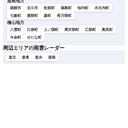
渡島地方
函館市
北斗市
松前町
福島町
知内町
木古内町
七飯町
鹿部町
森町
長万部町
檜山地方
八雲町
江差町
上ノ国町
厚沢部町
乙部町
奥尻町
今金町
せたな町
周辺エリアの雨雲レーダー
道北
道東
道央
道南