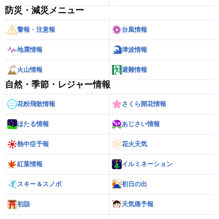
防災・減災メニュー
警報・注意報
台風情報
地震情報
津波情報
火山情報
避難情報
自然・季節・レジャー情報
花粉飛散情報
さくら開花情報
ほたる情報
あじさい情報
熱中症予報
花火天気
紅葉情報
イルミネーション
スキー＆スノボ
初日の出
初詣
天気痛予報