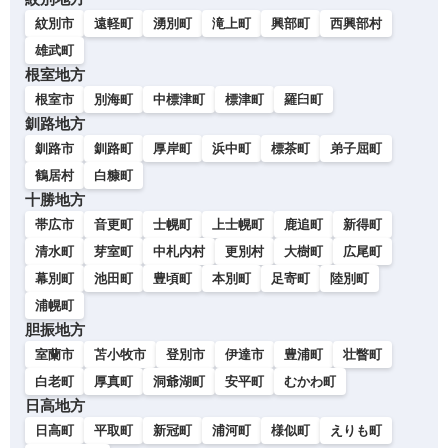
紋別市
遠軽町
湧別町
滝上町
興部町
西興部村
雄武町
根室地方
根室市
別海町
中標津町
標津町
羅臼町
釧路地方
釧路市
釧路町
厚岸町
浜中町
標茶町
弟子屈町
鶴居村
白糠町
十勝地方
帯広市
音更町
士幌町
上士幌町
鹿追町
新得町
清水町
芽室町
中札内村
更別村
大樹町
広尾町
幕別町
池田町
豊頃町
本別町
足寄町
陸別町
浦幌町
胆振地方
室蘭市
苫小牧市
登別市
伊達市
豊浦町
壮瞥町
白老町
厚真町
洞爺湖町
安平町
むかわ町
日高地方
日高町
平取町
新冠町
浦河町
様似町
えりも町