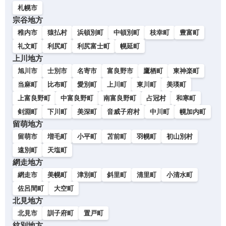
札幌市
宗谷地方
稚内市
猿払村
浜頓別町
中頓別町
枝幸町
豊富町
礼文町
利尻町
利尻富士町
幌延町
上川地方
旭川市
士別市
名寄市
富良野市
鷹栖町
東神楽町
当麻町
比布町
愛別町
上川町
東川町
美瑛町
上富良野町
中富良野町
南富良野町
占冠村
和寒町
剣淵町
下川町
美深町
音威子府村
中川町
幌加内町
留萌地方
留萌市
増毛町
小平町
苫前町
羽幌町
初山別村
遠別町
天塩町
網走地方
網走市
美幌町
津別町
斜里町
清里町
小清水町
佐呂間町
大空町
北見地方
北見市
訓子府町
置戸町
紋別地方