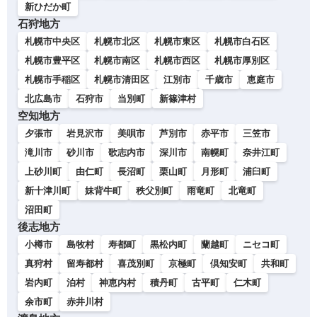
新ひだか町
石狩地方
札幌市中央区
札幌市北区
札幌市東区
札幌市白石区
札幌市豊平区
札幌市南区
札幌市西区
札幌市厚別区
札幌市手稲区
札幌市清田区
江別市
千歳市
恵庭市
北広島市
石狩市
当別町
新篠津村
空知地方
夕張市
岩見沢市
美唄市
芦別市
赤平市
三笠市
滝川市
砂川市
歌志内市
深川市
南幌町
奈井江町
上砂川町
由仁町
長沼町
栗山町
月形町
浦臼町
新十津川町
妹背牛町
秩父別町
雨竜町
北竜町
沼田町
後志地方
小樽市
島牧村
寿都町
黒松内町
蘭越町
ニセコ町
真狩村
留寿都村
喜茂別町
京極町
倶知安町
共和町
岩内町
泊村
神恵内村
積丹町
古平町
仁木町
余市町
赤井川村