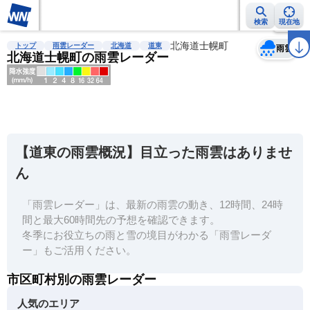
検索
現在地
天気
台風
雨雲レーダー
台風情報
地震情報
北海道士幌町
警報・注意報
2週間天気
ラ
トップ
雨雲レーダー
北海道
道東
雨雲
北海道士幌町の雨雲レーダー
明
る
い
【道東の雨雲概況】目立った雨雲はありませ
暗
ん
い
「雨雲レーダー」は、最新の雨雲の動き、12時間、24時
薄
間と最大60時間先の予想を確認できます。
い
冬季にお役立ちの雨と雪の境目がわかる「雨雪レーダ
濃
ー」もご活用ください。
い
市区町村別の雨雲レーダー
人気のエリア