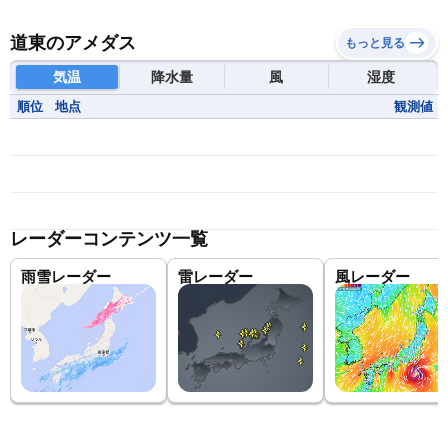
道東のアメダス
もっと見る
気温
降水量
風
湿度
順位
地点
観測値
レーダーコンテンツ一覧
雨雪レーダー
雷レーダー
風レーダー