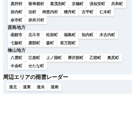
真狩村
留寿都村
喜茂別町
京極町
倶知安町
共和町
岩内町
泊村
神恵内村
積丹町
古平町
仁木町
余市町
赤井川村
渡島地方
函館市
北斗市
松前町
福島町
知内町
木古内町
七飯町
鹿部町
森町
長万部町
檜山地方
八雲町
江差町
上ノ国町
厚沢部町
乙部町
奥尻町
今金町
せたな町
周辺エリアの雨雲レーダー
道北
道東
道央
道南