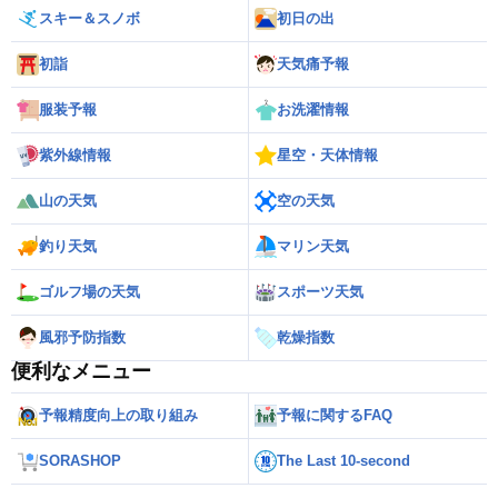
スキー＆スノボ
初日の出
初詣
天気痛予報
服装予報
お洗濯情報
紫外線情報
星空・天体情報
山の天気
空の天気
釣り天気
マリン天気
ゴルフ場の天気
スポーツ天気
風邪予防指数
乾燥指数
便利なメニュー
予報精度向上の取り組み
予報に関するFAQ
SORASHOP
The Last 10-second