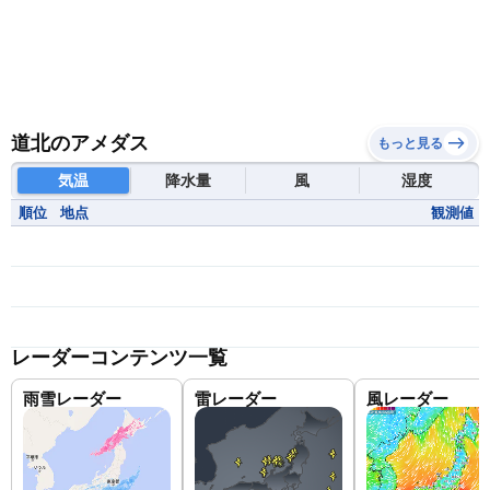
道北のアメダス
もっと見る
気温
降水量
風
湿度
順位
地点
観測値
レーダーコンテンツ一覧
雨雪レーダー
雷レーダー
風レーダー