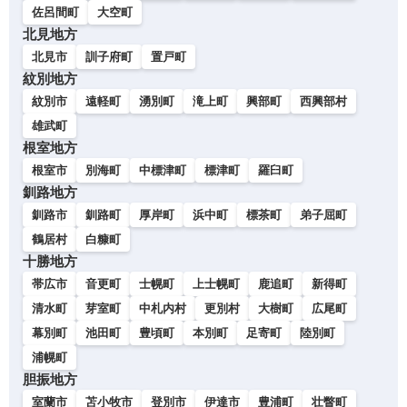
佐呂間町
大空町
北見地方
北見市
訓子府町
置戸町
紋別地方
紋別市
遠軽町
湧別町
滝上町
興部町
西興部村
雄武町
根室地方
根室市
別海町
中標津町
標津町
羅臼町
釧路地方
釧路市
釧路町
厚岸町
浜中町
標茶町
弟子屈町
鶴居村
白糠町
十勝地方
帯広市
音更町
士幌町
上士幌町
鹿追町
新得町
清水町
芽室町
中札内村
更別村
大樹町
広尾町
幕別町
池田町
豊頃町
本別町
足寄町
陸別町
浦幌町
胆振地方
室蘭市
苫小牧市
登別市
伊達市
豊浦町
壮瞥町