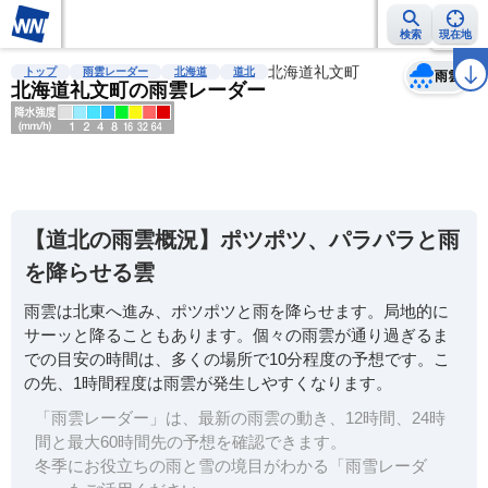
検索
現在地
天気
台風
雨雲レーダー
台風情報
地震情報
北海道礼文町
警報・注意報
2週間天気
ラ
トップ
雨雲レーダー
北海道
道北
雨雲
北海道礼文町の雨雲レーダー
明
る
い
【道北の雨雲概況】ポツポツ、パラパラと雨
暗
を降らせる雲
い
雨雲は北東へ進み、ポツポツと雨を降らせます。局地的に
薄
サーッと降ることもあります。個々の雨雲が通り過ぎるま
い
での目安の時間は、多くの場所で10分程度の予想です。こ
濃
の先、1時間程度は雨雲が発生しやすくなります。
い
「雨雲レーダー」は、最新の雨雲の動き、12時間、24時
間と最大60時間先の予想を確認できます。
冬季にお役立ちの雨と雪の境目がわかる「雨雪レーダ