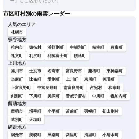
ー」もご活用ください。
市区町村別の雨雲レーダー
人気のエリア
札幌市
宗谷地方
稚内市
猿払村
浜頓別町
中頓別町
枝幸町
豊富町
礼文町
利尻町
利尻富士町
幌延町
上川地方
旭川市
士別市
名寄市
富良野市
鷹栖町
東神楽町
当麻町
比布町
愛別町
上川町
東川町
美瑛町
上富良野町
中富良野町
南富良野町
占冠村
和寒町
剣淵町
下川町
美深町
音威子府村
中川町
幌加内町
留萌地方
留萌市
増毛町
小平町
苫前町
羽幌町
初山別村
遠別町
天塩町
網走地方
網走市
美幌町
津別町
斜里町
清里町
小清水町