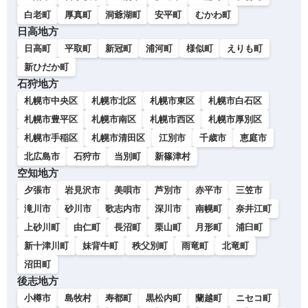
白老町
厚真町
洞爺湖町
安平町
むかわ町
日高地方
日高町
平取町
新冠町
浦河町
様似町
えりも町
新ひだか町
石狩地方
札幌市中央区
札幌市北区
札幌市東区
札幌市白石区
札幌市豊平区
札幌市南区
札幌市西区
札幌市厚別区
札幌市手稲区
札幌市清田区
江別市
千歳市
恵庭市
北広島市
石狩市
当別町
新篠津村
空知地方
夕張市
岩見沢市
美唄市
芦別市
赤平市
三笠市
滝川市
砂川市
歌志内市
深川市
南幌町
奈井江町
上砂川町
由仁町
長沼町
栗山町
月形町
浦臼町
新十津川町
妹背牛町
秩父別町
雨竜町
北竜町
沼田町
後志地方
小樽市
島牧村
寿都町
黒松内町
蘭越町
ニセコ町