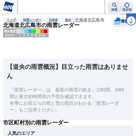
検索
現在地
天気
台風
雨雲レーダー
台風情報
地震情報
北海道北広島市
警報・注意報
2週間天気
ラ
トップ
雨雲レーダー
北海道
道央
雨雲
北海道北広島市の雨雲レーダー
明
る
い
【道央の雨雲概況】目立った雨雲はありませ
暗
ん
い
「雨雲レーダー」は、最新の雨雲の動き、12時間、24時
薄
間と最大60時間先の予想を確認できます。
い
冬季にお役立ちの雨と雪の境目がわかる「雨雪レーダ
濃
ー」もご活用ください。
い
市区町村別の雨雲レーダー
人気のエリア