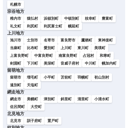
札幌市
宗谷地方
稚内市
猿払村
浜頓別町
中頓別町
枝幸町
豊富町
礼文町
利尻町
利尻富士町
幌延町
上川地方
旭川市
士別市
名寄市
富良野市
鷹栖町
東神楽町
当麻町
比布町
愛別町
上川町
東川町
美瑛町
上富良野町
中富良野町
南富良野町
占冠村
和寒町
剣淵町
下川町
美深町
音威子府村
中川町
幌加内町
留萌地方
留萌市
増毛町
小平町
苫前町
羽幌町
初山別村
遠別町
天塩町
網走地方
網走市
美幌町
津別町
斜里町
清里町
小清水町
佐呂間町
大空町
北見地方
北見市
訓子府町
置戸町
紋別地方