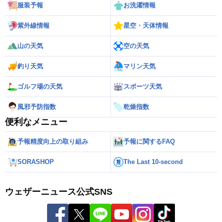
服装予報
お洗濯情報
紫外線情報
星空・天体情報
山の天気
空の天気
釣り天気
マリン天気
ゴルフ場の天気
スポーツ天気
風邪予防指数
乾燥指数
便利なメニュー
予報精度向上の取り組み
予報に関するFAQ
SORASHOP
The Last 10-second
ウェザーニュース公式SNS