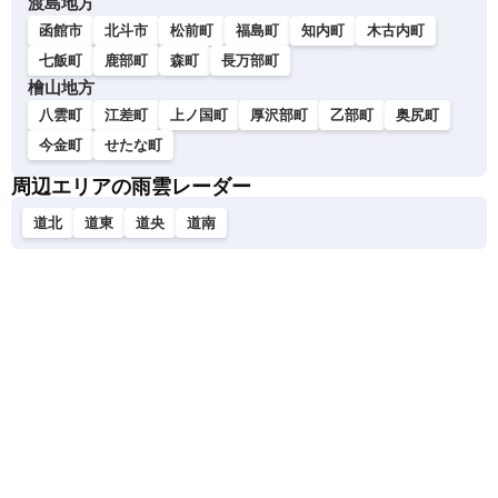
渡島地方
函館市
北斗市
松前町
福島町
知内町
木古内町
七飯町
鹿部町
森町
長万部町
檜山地方
八雲町
江差町
上ノ国町
厚沢部町
乙部町
奥尻町
今金町
せたな町
周辺エリアの雨雲レーダー
道北
道東
道央
道南