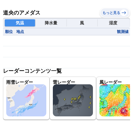
道央のアメダス
もっと見る
気温
降水量
風
湿度
順位
地点
観測値
レーダーコンテンツ一覧
雨雪レーダー
雷レーダー
風レーダー