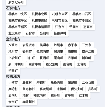
新ひだか町
石狩地方
札幌市中央区
札幌市北区
札幌市東区
札幌市白石区
札幌市豊平区
札幌市南区
札幌市西区
札幌市厚別区
札幌市手稲区
札幌市清田区
江別市
千歳市
恵庭市
北広島市
石狩市
当別町
新篠津村
空知地方
夕張市
岩見沢市
美唄市
芦別市
赤平市
三笠市
滝川市
砂川市
歌志内市
深川市
南幌町
奈井江町
上砂川町
由仁町
長沼町
栗山町
月形町
浦臼町
新十津川町
妹背牛町
秩父別町
雨竜町
北竜町
沼田町
後志地方
小樽市
島牧村
寿都町
黒松内町
蘭越町
ニセコ町
真狩村
留寿都村
喜茂別町
京極町
倶知安町
共和町
岩内町
泊村
神恵内村
積丹町
古平町
仁木町
余市町
赤井川村