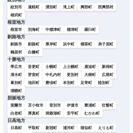
紋別市
遠軽町
湧別町
滝上町
興部町
西興部村
雄武町
根室地方
根室市
別海町
中標津町
標津町
羅臼町
釧路地方
釧路市
釧路町
厚岸町
浜中町
標茶町
弟子屈町
鶴居村
白糠町
十勝地方
帯広市
音更町
士幌町
上士幌町
鹿追町
新得町
清水町
芽室町
中札内村
更別村
大樹町
広尾町
幕別町
池田町
豊頃町
本別町
足寄町
陸別町
浦幌町
胆振地方
室蘭市
苫小牧市
登別市
伊達市
豊浦町
壮瞥町
白老町
厚真町
洞爺湖町
安平町
むかわ町
日高地方
日高町
平取町
新冠町
浦河町
様似町
えりも町