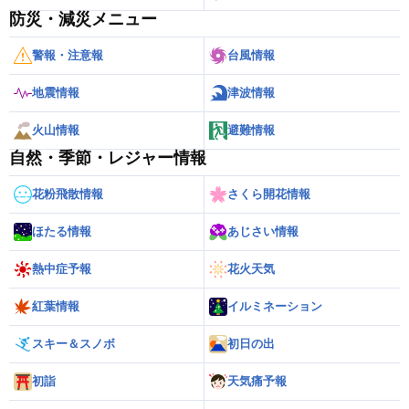
防災・減災メニュー
警報・注意報
台風情報
地震情報
津波情報
火山情報
避難情報
自然・季節・レジャー情報
花粉飛散情報
さくら開花情報
ほたる情報
あじさい情報
熱中症予報
花火天気
紅葉情報
イルミネーション
スキー＆スノボ
初日の出
初詣
天気痛予報