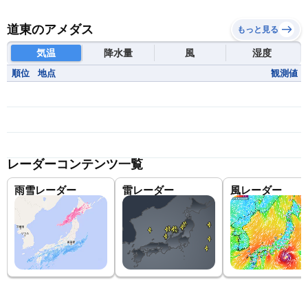
道東のアメダス
もっと見る
気温
降水量
風
湿度
順位
地点
観測値
レーダーコンテンツ一覧
雨雪レーダー
雷レーダー
風レーダー