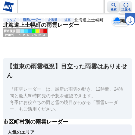
検索
現在地
天気
台風
雨雲レーダー
台風情報
地震情報
北海道上士幌町
警報・注意報
2週間天気
ラ
トップ
雨雲レーダー
北海道
道東
雨雲
北海道上士幌町の雨雲レーダー
明
る
い
【道東の雨雲概況】目立った雨雲はありませ
暗
ん
い
「雨雲レーダー」は、最新の雨雲の動き、12時間、24時
薄
間と最大60時間先の予想を確認できます。
い
冬季にお役立ちの雨と雪の境目がわかる「雨雪レーダ
濃
ー」もご活用ください。
い
市区町村別の雨雲レーダー
人気のエリア