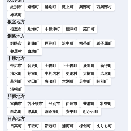
紋別市
遠軽町
湧別町
滝上町
興部町
西興部村
雄武町
根室地方
根室市
別海町
中標津町
標津町
羅臼町
釧路地方
釧路市
釧路町
厚岸町
浜中町
標茶町
弟子屈町
鶴居村
白糠町
十勝地方
帯広市
音更町
士幌町
上士幌町
鹿追町
新得町
清水町
芽室町
中札内村
更別村
大樹町
広尾町
幕別町
池田町
豊頃町
本別町
足寄町
陸別町
浦幌町
胆振地方
室蘭市
苫小牧市
登別市
伊達市
豊浦町
壮瞥町
白老町
厚真町
洞爺湖町
安平町
むかわ町
日高地方
日高町
平取町
新冠町
浦河町
様似町
えりも町