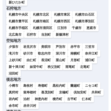
新ひだか町
石狩地方
札幌市中央区
札幌市北区
札幌市東区
札幌市白石区
札幌市豊平区
札幌市南区
札幌市西区
札幌市厚別区
札幌市手稲区
札幌市清田区
江別市
千歳市
恵庭市
北広島市
石狩市
当別町
新篠津村
空知地方
夕張市
岩見沢市
美唄市
芦別市
赤平市
三笠市
滝川市
砂川市
歌志内市
深川市
南幌町
奈井江町
上砂川町
由仁町
長沼町
栗山町
月形町
浦臼町
新十津川町
妹背牛町
秩父別町
雨竜町
北竜町
沼田町
後志地方
小樽市
島牧村
寿都町
黒松内町
蘭越町
ニセコ町
真狩村
留寿都村
喜茂別町
京極町
倶知安町
共和町
岩内町
泊村
神恵内村
積丹町
古平町
仁木町
余市町
赤井川村