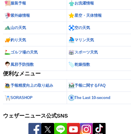
服装予報
お洗濯情報
紫外線情報
星空・天体情報
山の天気
空の天気
釣り天気
マリン天気
ゴルフ場の天気
スポーツ天気
風邪予防指数
乾燥指数
便利なメニュー
予報精度向上の取り組み
予報に関するFAQ
SORASHOP
The Last 10-second
ウェザーニュース公式SNS