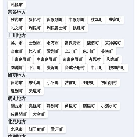
札幌市
宗谷地方
稚内市
猿払村
浜頓別町
中頓別町
枝幸町
豊富町
礼文町
利尻町
利尻富士町
幌延町
上川地方
旭川市
士別市
名寄市
富良野市
鷹栖町
東神楽町
当麻町
比布町
愛別町
上川町
東川町
美瑛町
上富良野町
中富良野町
南富良野町
占冠村
和寒町
剣淵町
下川町
美深町
音威子府村
中川町
幌加内町
留萌地方
留萌市
増毛町
小平町
苫前町
羽幌町
初山別村
遠別町
天塩町
網走地方
網走市
美幌町
津別町
斜里町
清里町
小清水町
佐呂間町
大空町
北見地方
北見市
訓子府町
置戸町
紋別地方