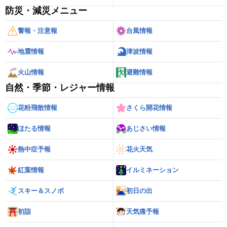
防災・減災メニュー
警報・注意報
台風情報
地震情報
津波情報
火山情報
避難情報
自然・季節・レジャー情報
花粉飛散情報
さくら開花情報
ほたる情報
あじさい情報
熱中症予報
花火天気
紅葉情報
イルミネーション
スキー＆スノボ
初日の出
初詣
天気痛予報