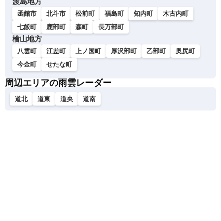
渡島地方
函館市
北斗市
松前町
福島町
知内町
木古内町
七飯町
鹿部町
森町
長万部町
檜山地方
八雲町
江差町
上ノ国町
厚沢部町
乙部町
奥尻町
今金町
せたな町
周辺エリアの雨雲レーダー
道北
道東
道央
道南