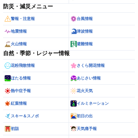
防災・減災メニュー
警報・注意報
台風情報
地震情報
津波情報
火山情報
避難情報
自然・季節・レジャー情報
花粉飛散情報
さくら開花情報
ほたる情報
あじさい情報
熱中症予報
花火天気
紅葉情報
イルミネーション
スキー＆スノボ
初日の出
初詣
天気痛予報