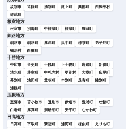
紋別市
遠軽町
湧別町
滝上町
興部町
西興部村
雄武町
根室地方
根室市
別海町
中標津町
標津町
羅臼町
釧路地方
釧路市
釧路町
厚岸町
浜中町
標茶町
弟子屈町
鶴居村
白糠町
十勝地方
帯広市
音更町
士幌町
上士幌町
鹿追町
新得町
清水町
芽室町
中札内村
更別村
大樹町
広尾町
幕別町
池田町
豊頃町
本別町
足寄町
陸別町
浦幌町
胆振地方
室蘭市
苫小牧市
登別市
伊達市
豊浦町
壮瞥町
白老町
厚真町
洞爺湖町
安平町
むかわ町
日高地方
日高町
平取町
新冠町
浦河町
様似町
えりも町