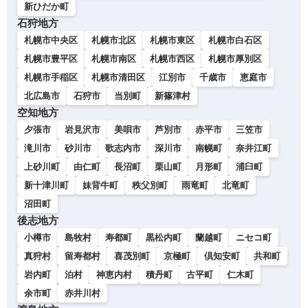
新ひだか町
石狩地方
札幌市中央区
札幌市北区
札幌市東区
札幌市白石区
札幌市豊平区
札幌市南区
札幌市西区
札幌市厚別区
札幌市手稲区
札幌市清田区
江別市
千歳市
恵庭市
北広島市
石狩市
当別町
新篠津村
空知地方
夕張市
岩見沢市
美唄市
芦別市
赤平市
三笠市
滝川市
砂川市
歌志内市
深川市
南幌町
奈井江町
上砂川町
由仁町
長沼町
栗山町
月形町
浦臼町
新十津川町
妹背牛町
秩父別町
雨竜町
北竜町
沼田町
後志地方
小樽市
島牧村
寿都町
黒松内町
蘭越町
ニセコ町
真狩村
留寿都村
喜茂別町
京極町
倶知安町
共和町
岩内町
泊村
神恵内村
積丹町
古平町
仁木町
余市町
赤井川村