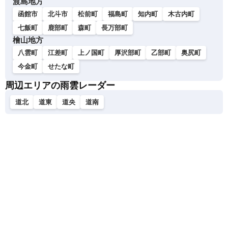
渡島地方
函館市
北斗市
松前町
福島町
知内町
木古内町
七飯町
鹿部町
森町
長万部町
檜山地方
八雲町
江差町
上ノ国町
厚沢部町
乙部町
奥尻町
今金町
せたな町
周辺エリアの雨雲レーダー
道北
道東
道央
道南