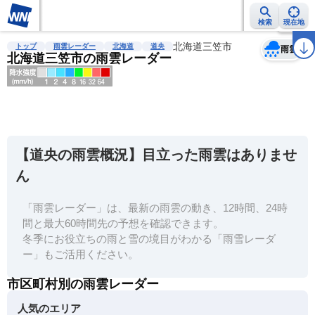
検索
現在地
天気
台風
雨雲レーダー
台風情報
地震情報
北海道三笠市
警報・注意報
2週間天気
ラ
トップ
雨雲レーダー
北海道
道央
雨雲
北海道三笠市の雨雲レーダー
明
る
い
【道央の雨雲概況】目立った雨雲はありませ
暗
ん
い
「雨雲レーダー」は、最新の雨雲の動き、12時間、24時
薄
間と最大60時間先の予想を確認できます。
い
冬季にお役立ちの雨と雪の境目がわかる「雨雪レーダ
濃
ー」もご活用ください。
い
市区町村別の雨雲レーダー
人気のエリア