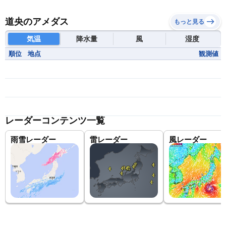
道央のアメダス
もっと見る
気温
降水量
風
湿度
順位
地点
観測値
レーダーコンテンツ一覧
雨雪レーダー
雷レーダー
風レーダー