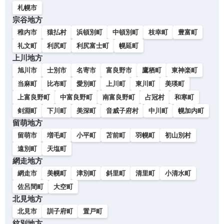
札幌市
宗谷地方
稚内市
猿払村
浜頓別町
中頓別町
枝幸町
豊富町
礼文町
利尻町
利尻富士町
幌延町
上川地方
旭川市
士別市
名寄市
富良野市
鷹栖町
東神楽町
当麻町
比布町
愛別町
上川町
東川町
美瑛町
上富良野町
中富良野町
南富良野町
占冠村
和寒町
剣淵町
下川町
美深町
音威子府村
中川町
幌加内町
留萌地方
留萌市
増毛町
小平町
苫前町
羽幌町
初山別村
遠別町
天塩町
網走地方
網走市
美幌町
津別町
斜里町
清里町
小清水町
佐呂間町
大空町
北見地方
北見市
訓子府町
置戸町
紋別地方