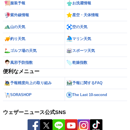
服装予報
お洗濯情報
紫外線情報
星空・天体情報
山の天気
空の天気
釣り天気
マリン天気
ゴルフ場の天気
スポーツ天気
風邪予防指数
乾燥指数
便利なメニュー
予報精度向上の取り組み
予報に関するFAQ
SORASHOP
The Last 10-second
ウェザーニュース公式SNS