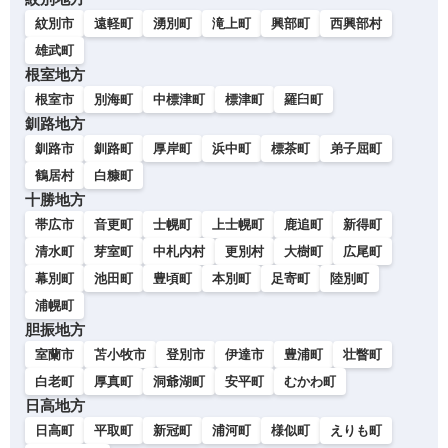
紋別市
遠軽町
湧別町
滝上町
興部町
西興部村
雄武町
根室地方
根室市
別海町
中標津町
標津町
羅臼町
釧路地方
釧路市
釧路町
厚岸町
浜中町
標茶町
弟子屈町
鶴居村
白糠町
十勝地方
帯広市
音更町
士幌町
上士幌町
鹿追町
新得町
清水町
芽室町
中札内村
更別村
大樹町
広尾町
幕別町
池田町
豊頃町
本別町
足寄町
陸別町
浦幌町
胆振地方
室蘭市
苫小牧市
登別市
伊達市
豊浦町
壮瞥町
白老町
厚真町
洞爺湖町
安平町
むかわ町
日高地方
日高町
平取町
新冠町
浦河町
様似町
えりも町