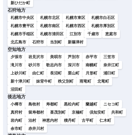
新ひだか町
石狩地方
札幌市中央区
札幌市北区
札幌市東区
札幌市白石区
札幌市豊平区
札幌市南区
札幌市西区
札幌市厚別区
札幌市手稲区
札幌市清田区
江別市
千歳市
恵庭市
北広島市
石狩市
当別町
新篠津村
空知地方
夕張市
岩見沢市
美唄市
芦別市
赤平市
三笠市
滝川市
砂川市
歌志内市
深川市
南幌町
奈井江町
上砂川町
由仁町
長沼町
栗山町
月形町
浦臼町
新十津川町
妹背牛町
秩父別町
雨竜町
北竜町
沼田町
後志地方
小樽市
島牧村
寿都町
黒松内町
蘭越町
ニセコ町
真狩村
留寿都村
喜茂別町
京極町
倶知安町
共和町
岩内町
泊村
神恵内村
積丹町
古平町
仁木町
余市町
赤井川村