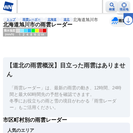
検索
現在地
天気
台風
雨雲レーダー
台風情報
地震情報
北海道旭川市
警報・注意報
2週間天気
ラ
トップ
雨雲レーダー
北海道
道北
雨雲
北海道旭川市の雨雲レーダー
明
る
い
【道北の雨雲概況】目立った雨雲はありませ
暗
ん
い
「雨雲レーダー」は、最新の雨雲の動き、12時間、24時
薄
間と最大60時間先の予想を確認できます。
い
冬季にお役立ちの雨と雪の境目がわかる「雨雪レーダ
濃
ー」もご活用ください。
い
市区町村別の雨雲レーダー
人気のエリア