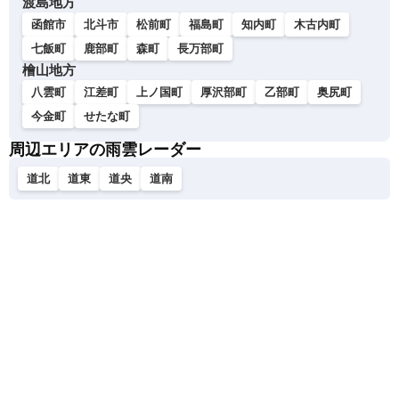
渡島地方
函館市
北斗市
松前町
福島町
知内町
木古内町
七飯町
鹿部町
森町
長万部町
檜山地方
八雲町
江差町
上ノ国町
厚沢部町
乙部町
奥尻町
今金町
せたな町
周辺エリアの雨雲レーダー
道北
道東
道央
道南