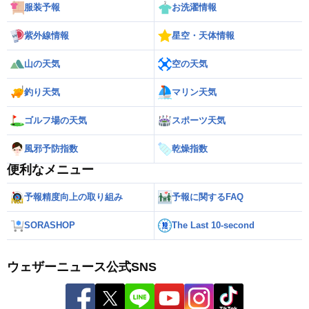
服装予報
お洗濯情報
紫外線情報
星空・天体情報
山の天気
空の天気
釣り天気
マリン天気
ゴルフ場の天気
スポーツ天気
風邪予防指数
乾燥指数
便利なメニュー
予報精度向上の取り組み
予報に関するFAQ
SORASHOP
The Last 10-second
ウェザーニュース公式SNS