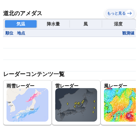
道北のアメダス
もっと見る
気温
降水量
風
湿度
順位
地点
観測値
レーダーコンテンツ一覧
雨雪レーダー
雷レーダー
風レーダー