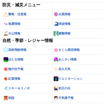
防災・減災メニュー
警報・注意報
台風情報
地震情報
津波情報
火山情報
避難情報
自然・季節・レジャー情報
花粉飛散情報
さくら開花情報
ほたる情報
あじさい情報
熱中症予報
花火天気
紅葉情報
イルミネーション
スキー＆スノボ
初日の出
初詣
天気痛予報