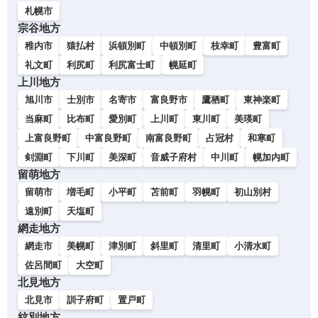
札幌市
宗谷地方
稚内市
猿払村
浜頓別町
中頓別町
枝幸町
豊富町
礼文町
利尻町
利尻富士町
幌延町
上川地方
旭川市
士別市
名寄市
富良野市
鷹栖町
東神楽町
当麻町
比布町
愛別町
上川町
東川町
美瑛町
上富良野町
中富良野町
南富良野町
占冠村
和寒町
剣淵町
下川町
美深町
音威子府村
中川町
幌加内町
留萌地方
留萌市
増毛町
小平町
苫前町
羽幌町
初山別村
遠別町
天塩町
網走地方
網走市
美幌町
津別町
斜里町
清里町
小清水町
佐呂間町
大空町
北見地方
北見市
訓子府町
置戸町
紋別地方