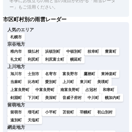
冬季にお役立ちの雨と雪の境目がわかる「雨雪レーダ
ー」もご活用ください。
市区町村別の雨雲レーダー
人気のエリア
札幌市
宗谷地方
稚内市
猿払村
浜頓別町
中頓別町
枝幸町
豊富町
礼文町
利尻町
利尻富士町
幌延町
上川地方
旭川市
士別市
名寄市
富良野市
鷹栖町
東神楽町
当麻町
比布町
愛別町
上川町
東川町
美瑛町
上富良野町
中富良野町
南富良野町
占冠村
和寒町
剣淵町
下川町
美深町
音威子府村
中川町
幌加内町
留萌地方
留萌市
増毛町
小平町
苫前町
羽幌町
初山別村
遠別町
天塩町
網走地方