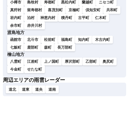
小樽市
島牧村
寿都町
黒松内町
蘭越町
ニセコ町
真狩村
留寿都村
喜茂別町
京極町
倶知安町
共和町
岩内町
泊村
神恵内村
積丹町
古平町
仁木町
余市町
赤井川村
渡島地方
函館市
北斗市
松前町
福島町
知内町
木古内町
七飯町
鹿部町
森町
長万部町
檜山地方
八雲町
江差町
上ノ国町
厚沢部町
乙部町
奥尻町
今金町
せたな町
周辺エリアの雨雲レーダー
道北
道東
道央
道南