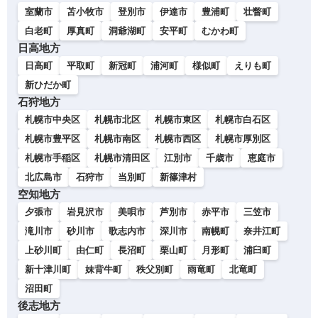
室蘭市
苫小牧市
登別市
伊達市
豊浦町
壮瞥町
白老町
厚真町
洞爺湖町
安平町
むかわ町
日高地方
日高町
平取町
新冠町
浦河町
様似町
えりも町
新ひだか町
石狩地方
札幌市中央区
札幌市北区
札幌市東区
札幌市白石区
札幌市豊平区
札幌市南区
札幌市西区
札幌市厚別区
札幌市手稲区
札幌市清田区
江別市
千歳市
恵庭市
北広島市
石狩市
当別町
新篠津村
空知地方
夕張市
岩見沢市
美唄市
芦別市
赤平市
三笠市
滝川市
砂川市
歌志内市
深川市
南幌町
奈井江町
上砂川町
由仁町
長沼町
栗山町
月形町
浦臼町
新十津川町
妹背牛町
秩父別町
雨竜町
北竜町
沼田町
後志地方