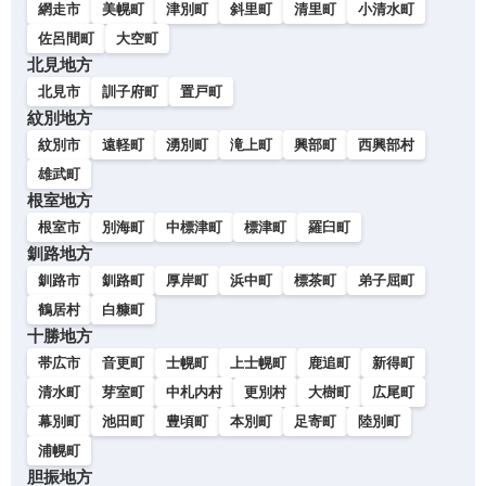
網走市
美幌町
津別町
斜里町
清里町
小清水町
佐呂間町
大空町
北見地方
北見市
訓子府町
置戸町
紋別地方
紋別市
遠軽町
湧別町
滝上町
興部町
西興部村
雄武町
根室地方
根室市
別海町
中標津町
標津町
羅臼町
釧路地方
釧路市
釧路町
厚岸町
浜中町
標茶町
弟子屈町
鶴居村
白糠町
十勝地方
帯広市
音更町
士幌町
上士幌町
鹿追町
新得町
清水町
芽室町
中札内村
更別村
大樹町
広尾町
幕別町
池田町
豊頃町
本別町
足寄町
陸別町
浦幌町
胆振地方