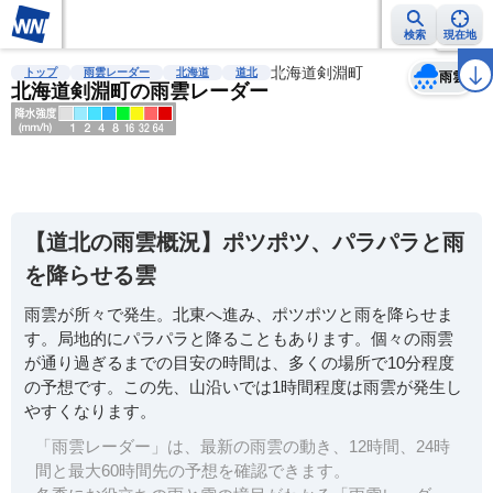
検索
現在地
天気
台風
雨雲レーダー
台風情報
地震情報
北海道剣淵町
警報・注意報
2週間天気
ラ
トップ
雨雲レーダー
北海道
道北
雨雲
北海道剣淵町の雨雲レーダー
明
る
い
【道北の雨雲概況】ポツポツ、パラパラと雨
暗
を降らせる雲
い
雨雲が所々で発生。北東へ進み、ポツポツと雨を降らせま
薄
す。局地的にパラパラと降ることもあります。個々の雨雲
い
が通り過ぎるまでの目安の時間は、多くの場所で10分程度
濃
の予想です。この先、山沿いでは1時間程度は雨雲が発生し
い
やすくなります。
「雨雲レーダー」は、最新の雨雲の動き、12時間、24時
間と最大60時間先の予想を確認できます。