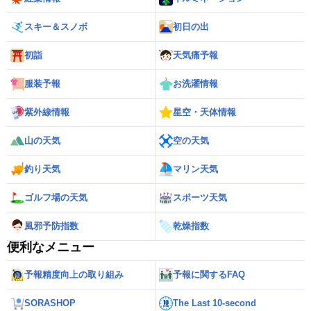
スキー＆スノボ
初日の出
初詣
天気痛予報
服装予報
お洗濯情報
紫外線情報
星空・天体情報
山の天気
空の天気
釣り天気
マリン天気
ゴルフ場の天気
スポーツ天気
風邪予防指数
乾燥指数
便利なメニュー
予報精度向上の取り組み
予報に関するFAQ
SORASHOP
The Last 10-second