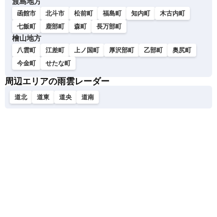
渡島地方
函館市
北斗市
松前町
福島町
知内町
木古内町
七飯町
鹿部町
森町
長万部町
檜山地方
八雲町
江差町
上ノ国町
厚沢部町
乙部町
奥尻町
今金町
せたな町
周辺エリアの雨雲レーダー
道北
道東
道央
道南