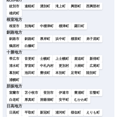
紋別市
遠軽町
湧別町
滝上町
興部町
西興部村
雄武町
根室地方
根室市
別海町
中標津町
標津町
羅臼町
釧路地方
釧路市
釧路町
厚岸町
浜中町
標茶町
弟子屈町
鶴居村
白糠町
十勝地方
帯広市
音更町
士幌町
上士幌町
鹿追町
新得町
清水町
芽室町
中札内村
更別村
大樹町
広尾町
幕別町
池田町
豊頃町
本別町
足寄町
陸別町
浦幌町
胆振地方
室蘭市
苫小牧市
登別市
伊達市
豊浦町
壮瞥町
白老町
厚真町
洞爺湖町
安平町
むかわ町
日高地方
日高町
平取町
新冠町
浦河町
様似町
えりも町