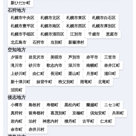
新ひだか町
石狩地方
札幌市中央区
札幌市北区
札幌市東区
札幌市白石区
札幌市豊平区
札幌市南区
札幌市西区
札幌市厚別区
札幌市手稲区
札幌市清田区
江別市
千歳市
恵庭市
北広島市
石狩市
当別町
新篠津村
空知地方
夕張市
岩見沢市
美唄市
芦別市
赤平市
三笠市
滝川市
砂川市
歌志内市
深川市
南幌町
奈井江町
上砂川町
由仁町
長沼町
栗山町
月形町
浦臼町
新十津川町
妹背牛町
秩父別町
雨竜町
北竜町
沼田町
後志地方
小樽市
島牧村
寿都町
黒松内町
蘭越町
ニセコ町
真狩村
留寿都村
喜茂別町
京極町
倶知安町
共和町
岩内町
泊村
神恵内村
積丹町
古平町
仁木町
余市町
赤井川村