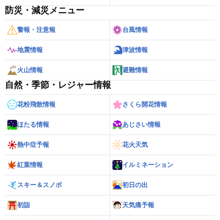
防災・減災メニュー
警報・注意報
台風情報
地震情報
津波情報
火山情報
避難情報
自然・季節・レジャー情報
花粉飛散情報
さくら開花情報
ほたる情報
あじさい情報
熱中症予報
花火天気
紅葉情報
イルミネーション
スキー＆スノボ
初日の出
初詣
天気痛予報