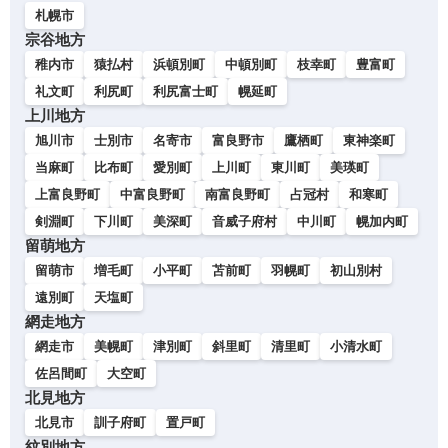
札幌市
宗谷地方
稚内市
猿払村
浜頓別町
中頓別町
枝幸町
豊富町
礼文町
利尻町
利尻富士町
幌延町
上川地方
旭川市
士別市
名寄市
富良野市
鷹栖町
東神楽町
当麻町
比布町
愛別町
上川町
東川町
美瑛町
上富良野町
中富良野町
南富良野町
占冠村
和寒町
剣淵町
下川町
美深町
音威子府村
中川町
幌加内町
留萌地方
留萌市
増毛町
小平町
苫前町
羽幌町
初山別村
遠別町
天塩町
網走地方
網走市
美幌町
津別町
斜里町
清里町
小清水町
佐呂間町
大空町
北見地方
北見市
訓子府町
置戸町
紋別地方