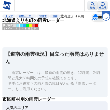
検索
現在地
天気
台風
雨雲レーダー
台風情報
地震情報
北海道えりも町
警報・注意報
2週間天気
ラ
トップ
雨雲レーダー
北海道
道南
雨雲
北海道えりも町の雨雲レーダー
明
る
い
【道南の雨雲概況】目立った雨雲はありませ
暗
ん
い
「雨雲レーダー」は、最新の雨雲の動き、12時間、24時
薄
間と最大60時間先の予想を確認できます。
い
冬季にお役立ちの雨と雪の境目がわかる「雨雪レーダ
濃
ー」もご活用ください。
い
市区町村別の雨雲レーダー
人気のエリア