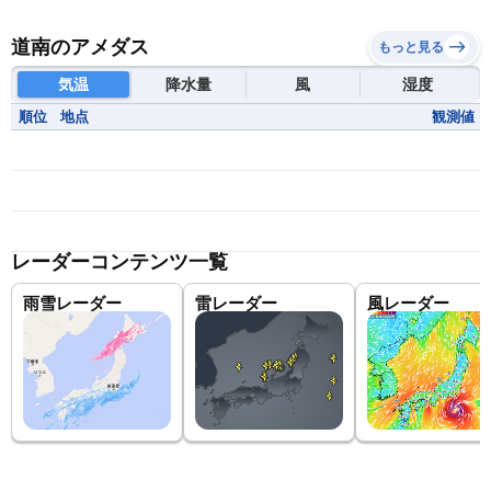
道南のアメダス
もっと見る
気温
降水量
風
湿度
順位
地点
観測値
レーダーコンテンツ一覧
雨雪レーダー
雷レーダー
風レーダー