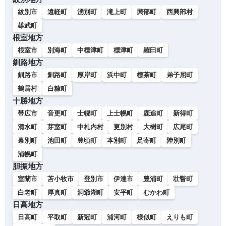
紋別市
遠軽町
湧別町
滝上町
興部町
西興部村
雄武町
根室地方
根室市
別海町
中標津町
標津町
羅臼町
釧路地方
釧路市
釧路町
厚岸町
浜中町
標茶町
弟子屈町
鶴居村
白糠町
十勝地方
帯広市
音更町
士幌町
上士幌町
鹿追町
新得町
清水町
芽室町
中札内村
更別村
大樹町
広尾町
幕別町
池田町
豊頃町
本別町
足寄町
陸別町
浦幌町
胆振地方
室蘭市
苫小牧市
登別市
伊達市
豊浦町
壮瞥町
白老町
厚真町
洞爺湖町
安平町
むかわ町
日高地方
日高町
平取町
新冠町
浦河町
様似町
えりも町