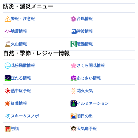
防災・減災メニュー
警報・注意報
台風情報
地震情報
津波情報
火山情報
避難情報
自然・季節・レジャー情報
花粉飛散情報
さくら開花情報
ほたる情報
あじさい情報
熱中症予報
花火天気
紅葉情報
イルミネーション
スキー＆スノボ
初日の出
初詣
天気痛予報