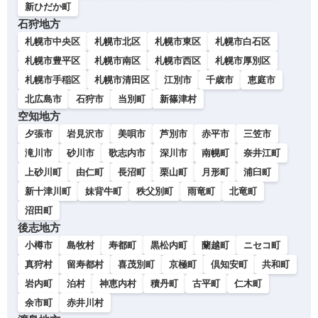
新ひだか町
石狩地方
札幌市中央区
札幌市北区
札幌市東区
札幌市白石区
札幌市豊平区
札幌市南区
札幌市西区
札幌市厚別区
札幌市手稲区
札幌市清田区
江別市
千歳市
恵庭市
北広島市
石狩市
当別町
新篠津村
空知地方
夕張市
岩見沢市
美唄市
芦別市
赤平市
三笠市
滝川市
砂川市
歌志内市
深川市
南幌町
奈井江町
上砂川町
由仁町
長沼町
栗山町
月形町
浦臼町
新十津川町
妹背牛町
秩父別町
雨竜町
北竜町
沼田町
後志地方
小樽市
島牧村
寿都町
黒松内町
蘭越町
ニセコ町
真狩村
留寿都村
喜茂別町
京極町
倶知安町
共和町
岩内町
泊村
神恵内村
積丹町
古平町
仁木町
余市町
赤井川村