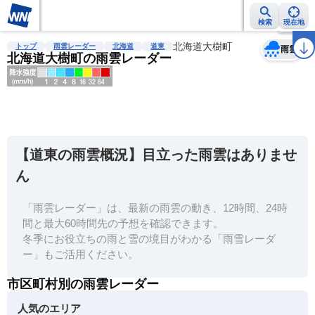
検索
現在地
天気
台風
雨雲レーダー
台風情報
地震情報
北海道大樹町
警報・注意報
2週間天気
ラ
トップ
雨雲レーダー
北海道
道東
雨雲
北海道大樹町の雨雲レーダー
明
る
い
【道東の雨雲概況】目立った雨雲はありませ
暗
ん
い
「雨雲レーダー」は、最新の雨雲の動き、12時間、24時
薄
間と最大60時間先の予想を確認できます。
い
冬季にお役立ちの雨と雪の境目がわかる「雨雪レーダ
濃
ー」もご活用ください。
い
市区町村別の雨雲レーダー
人気のエリア