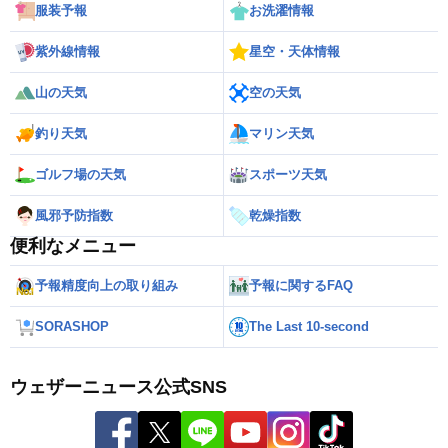
服装予報
お洗濯情報
紫外線情報
星空・天体情報
山の天気
空の天気
釣り天気
マリン天気
ゴルフ場の天気
スポーツ天気
風邪予防指数
乾燥指数
便利なメニュー
予報精度向上の取り組み
予報に関するFAQ
SORASHOP
The Last 10-second
ウェザーニュース公式SNS