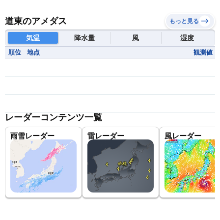
道東のアメダス
もっと見る
気温
降水量
風
湿度
順位
地点
観測値
レーダーコンテンツ一覧
雨雪レーダー
雷レーダー
風レーダー