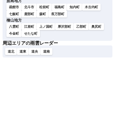
渡島地方
函館市
北斗市
松前町
福島町
知内町
木古内町
七飯町
鹿部町
森町
長万部町
檜山地方
八雲町
江差町
上ノ国町
厚沢部町
乙部町
奥尻町
今金町
せたな町
周辺エリアの雨雲レーダー
道北
道東
道央
道南