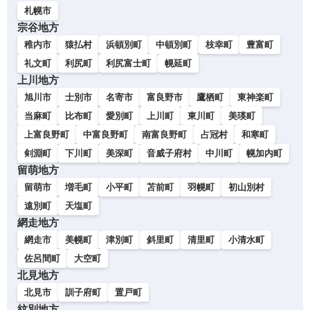
札幌市
宗谷地方
稚内市
猿払村
浜頓別町
中頓別町
枝幸町
豊富町
礼文町
利尻町
利尻富士町
幌延町
上川地方
旭川市
士別市
名寄市
富良野市
鷹栖町
東神楽町
当麻町
比布町
愛別町
上川町
東川町
美瑛町
上富良野町
中富良野町
南富良野町
占冠村
和寒町
剣淵町
下川町
美深町
音威子府村
中川町
幌加内町
留萌地方
留萌市
増毛町
小平町
苫前町
羽幌町
初山別村
遠別町
天塩町
網走地方
網走市
美幌町
津別町
斜里町
清里町
小清水町
佐呂間町
大空町
北見地方
北見市
訓子府町
置戸町
紋別地方