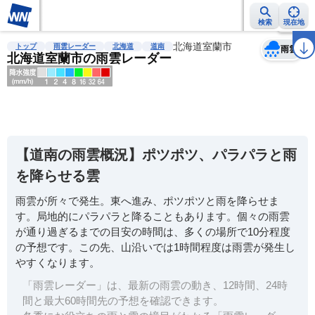
検索
現在地
天気
台風
雨雲レーダー
台風情報
地震情報
北海道室蘭市
警報・注意報
2週間天気
ラ
トップ
雨雲レーダー
北海道
道南
雨雲
北海道室蘭市の雨雲レーダー
明
る
い
【道南の雨雲概況】ポツポツ、パラパラと雨
暗
を降らせる雲
い
雨雲が所々で発生。東へ進み、ポツポツと雨を降らせま
薄
す。局地的にパラパラと降ることもあります。個々の雨雲
い
が通り過ぎるまでの目安の時間は、多くの場所で10分程度
濃
の予想です。この先、山沿いでは1時間程度は雨雲が発生し
い
やすくなります。
「雨雲レーダー」は、最新の雨雲の動き、12時間、24時
間と最大60時間先の予想を確認できます。