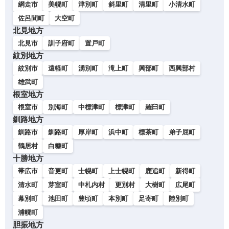
網走市
美幌町
津別町
斜里町
清里町
小清水町
佐呂間町
大空町
北見地方
北見市
訓子府町
置戸町
紋別地方
紋別市
遠軽町
湧別町
滝上町
興部町
西興部村
雄武町
根室地方
根室市
別海町
中標津町
標津町
羅臼町
釧路地方
釧路市
釧路町
厚岸町
浜中町
標茶町
弟子屈町
鶴居村
白糠町
十勝地方
帯広市
音更町
士幌町
上士幌町
鹿追町
新得町
清水町
芽室町
中札内村
更別村
大樹町
広尾町
幕別町
池田町
豊頃町
本別町
足寄町
陸別町
浦幌町
胆振地方