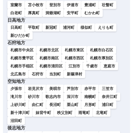
室蘭市
苫小牧市
登別市
伊達市
豊浦町
壮瞥町
白老町
厚真町
洞爺湖町
安平町
むかわ町
日高地方
日高町
平取町
新冠町
浦河町
様似町
えりも町
新ひだか町
石狩地方
札幌市中央区
札幌市北区
札幌市東区
札幌市白石区
札幌市豊平区
札幌市南区
札幌市西区
札幌市厚別区
札幌市手稲区
札幌市清田区
江別市
千歳市
恵庭市
北広島市
石狩市
当別町
新篠津村
空知地方
夕張市
岩見沢市
美唄市
芦別市
赤平市
三笠市
滝川市
砂川市
歌志内市
深川市
南幌町
奈井江町
上砂川町
由仁町
長沼町
栗山町
月形町
浦臼町
新十津川町
妹背牛町
秩父別町
雨竜町
北竜町
沼田町
後志地方