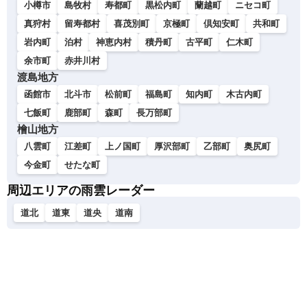
小樽市
島牧村
寿都町
黒松内町
蘭越町
ニセコ町
真狩村
留寿都村
喜茂別町
京極町
倶知安町
共和町
岩内町
泊村
神恵内村
積丹町
古平町
仁木町
余市町
赤井川村
渡島地方
函館市
北斗市
松前町
福島町
知内町
木古内町
七飯町
鹿部町
森町
長万部町
檜山地方
八雲町
江差町
上ノ国町
厚沢部町
乙部町
奥尻町
今金町
せたな町
周辺エリアの雨雲レーダー
道北
道東
道央
道南