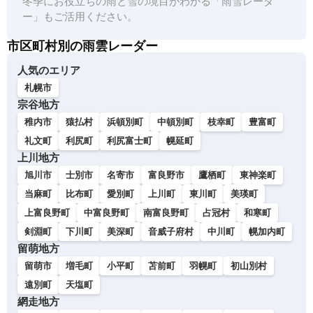
冬季にお役立ちの雨と雪の境目がわかる「雨雪レーダ
ー」もご活用ください。
市区町村別の雨雲レーダー
人気のエリア
札幌市
宗谷地方
稚内市
猿払村
浜頓別町
中頓別町
枝幸町
豊富町
礼文町
利尻町
利尻富士町
幌延町
上川地方
旭川市
士別市
名寄市
富良野市
鷹栖町
東神楽町
当麻町
比布町
愛別町
上川町
東川町
美瑛町
上富良野町
中富良野町
南富良野町
占冠村
和寒町
剣淵町
下川町
美深町
音威子府村
中川町
幌加内町
留萌地方
留萌市
増毛町
小平町
苫前町
羽幌町
初山別村
遠別町
天塩町
網走地方