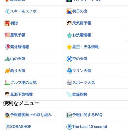
スキー＆スノボ
初日の出
初詣
天気痛予報
服装予報
お洗濯情報
紫外線情報
星空・天体情報
山の天気
空の天気
釣り天気
マリン天気
ゴルフ場の天気
スポーツ天気
風邪予防指数
乾燥指数
便利なメニュー
予報精度向上の取り組み
予報に関するFAQ
SORASHOP
The Last 10-second