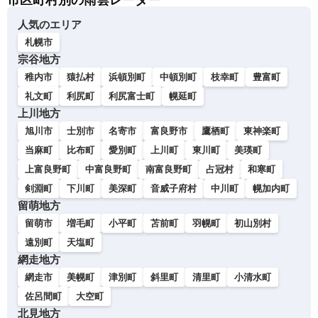
市区町村別の雨雲レーダー
人気のエリア
札幌市
宗谷地方
稚内市
猿払村
浜頓別町
中頓別町
枝幸町
豊富町
礼文町
利尻町
利尻富士町
幌延町
上川地方
旭川市
士別市
名寄市
富良野市
鷹栖町
東神楽町
当麻町
比布町
愛別町
上川町
東川町
美瑛町
上富良野町
中富良野町
南富良野町
占冠村
和寒町
剣淵町
下川町
美深町
音威子府村
中川町
幌加内町
留萌地方
留萌市
増毛町
小平町
苫前町
羽幌町
初山別村
遠別町
天塩町
網走地方
網走市
美幌町
津別町
斜里町
清里町
小清水町
佐呂間町
大空町
北見地方