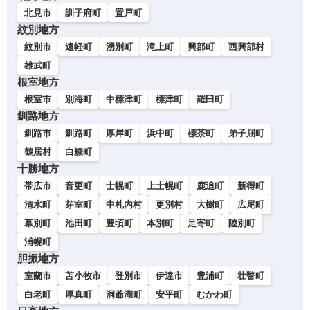
北見市
訓子府町
置戸町
紋別地方
紋別市
遠軽町
湧別町
滝上町
興部町
西興部村
雄武町
根室地方
根室市
別海町
中標津町
標津町
羅臼町
釧路地方
釧路市
釧路町
厚岸町
浜中町
標茶町
弟子屈町
鶴居村
白糠町
十勝地方
帯広市
音更町
士幌町
上士幌町
鹿追町
新得町
清水町
芽室町
中札内村
更別村
大樹町
広尾町
幕別町
池田町
豊頃町
本別町
足寄町
陸別町
浦幌町
胆振地方
室蘭市
苫小牧市
登別市
伊達市
豊浦町
壮瞥町
白老町
厚真町
洞爺湖町
安平町
むかわ町