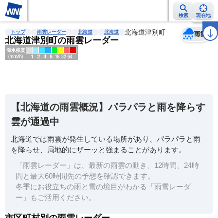
検索
現在地
天気
台風
雨雲レーダー
台風情報
地震情報
北海道津別町
警報・注意報
2週間天気
ラ
トップ
雨雲レーダー
北海道
北海道
雨雲
北海道津別町の雨雲レーダー
明
る
い
【北海道の雨雲概況】パラパラと雨を降らす
暗
雲が通過中
い
北海道では雨雲が発生している場所があり、パラパラと雨
薄
を降らせ、局地的にザーッと強まることがあります。
い
「雨雲レーダー」は、最新の雨雲の動き、12時間、24時
濃
間と最大60時間先の予想を確認できます。
い
冬季にお役立ちの雨と雪の境目がわかる「雨雪レーダ
ー」もご活用ください。