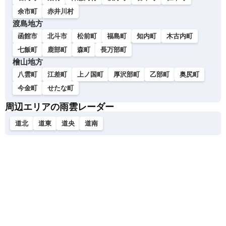
余市町
赤井川村
渡島地方
函館市
北斗市
松前町
福島町
知内町
木古内町
七飯町
鹿部町
森町
長万部町
檜山地方
八雲町
江差町
上ノ国町
厚沢部町
乙部町
奥尻町
今金町
せたな町
周辺エリアの雨雲レーダー
道北
道東
道央
道南