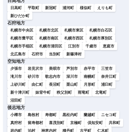
日高地方
日高町
平取町
新冠町
浦河町
様似町
えりも町
新ひだか町
石狩地方
札幌市中央区
札幌市北区
札幌市東区
札幌市白石区
札幌市豊平区
札幌市南区
札幌市西区
札幌市厚別区
札幌市手稲区
札幌市清田区
江別市
千歳市
恵庭市
北広島市
石狩市
当別町
新篠津村
空知地方
夕張市
岩見沢市
美唄市
芦別市
赤平市
三笠市
滝川市
砂川市
歌志内市
深川市
南幌町
奈井江町
上砂川町
由仁町
長沼町
栗山町
月形町
浦臼町
新十津川町
妹背牛町
秩父別町
雨竜町
北竜町
沼田町
後志地方
小樽市
島牧村
寿都町
黒松内町
蘭越町
ニセコ町
真狩村
留寿都村
喜茂別町
京極町
倶知安町
共和町
岩内町
泊村
神恵内村
積丹町
古平町
仁木町