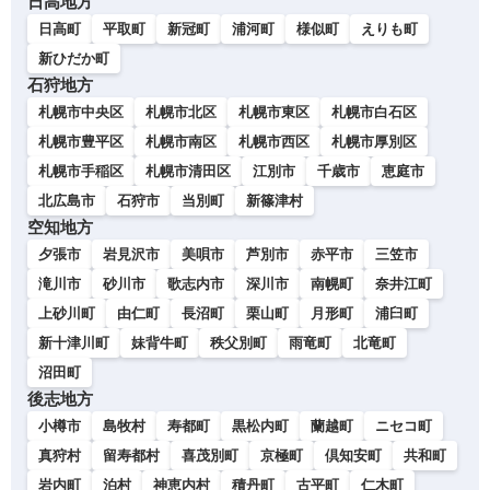
日高地方
日高町
平取町
新冠町
浦河町
様似町
えりも町
新ひだか町
石狩地方
札幌市中央区
札幌市北区
札幌市東区
札幌市白石区
札幌市豊平区
札幌市南区
札幌市西区
札幌市厚別区
札幌市手稲区
札幌市清田区
江別市
千歳市
恵庭市
北広島市
石狩市
当別町
新篠津村
空知地方
夕張市
岩見沢市
美唄市
芦別市
赤平市
三笠市
滝川市
砂川市
歌志内市
深川市
南幌町
奈井江町
上砂川町
由仁町
長沼町
栗山町
月形町
浦臼町
新十津川町
妹背牛町
秩父別町
雨竜町
北竜町
沼田町
後志地方
小樽市
島牧村
寿都町
黒松内町
蘭越町
ニセコ町
真狩村
留寿都村
喜茂別町
京極町
倶知安町
共和町
岩内町
泊村
神恵内村
積丹町
古平町
仁木町