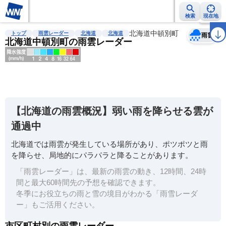
検索
現在地
天気
台風
雨雲レーダー
台風情報
地震情報
北海道中頓別町
警報・注意報
2週間天気
ラ
トップ
雨雲レーダー
北海道
北海道
雨雲
北海道中頓別町の雨雲レーダー
明
る
い
【北海道の雨雲概況】弱い雨を降らせる雲が
暗
通過中
い
北海道では雨雲が発生している場所があり、ポツポツと雨
薄
を降らせ、局地的にパラパラと降ることがあります。
い
「雨雲レーダー」は、最新の雨雲の動き、12時間、24時
濃
間と最大60時間先の予想を確認できます。
い
冬季にお役立ちの雨と雪の境目がわかる「雨雪レーダ
ー」もご活用ください。