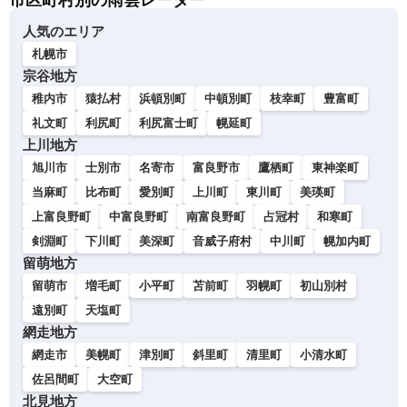
市区町村別の雨雲レーダー
人気のエリア
札幌市
宗谷地方
稚内市
猿払村
浜頓別町
中頓別町
枝幸町
豊富町
礼文町
利尻町
利尻富士町
幌延町
上川地方
旭川市
士別市
名寄市
富良野市
鷹栖町
東神楽町
当麻町
比布町
愛別町
上川町
東川町
美瑛町
上富良野町
中富良野町
南富良野町
占冠村
和寒町
剣淵町
下川町
美深町
音威子府村
中川町
幌加内町
留萌地方
留萌市
増毛町
小平町
苫前町
羽幌町
初山別村
遠別町
天塩町
網走地方
網走市
美幌町
津別町
斜里町
清里町
小清水町
佐呂間町
大空町
北見地方