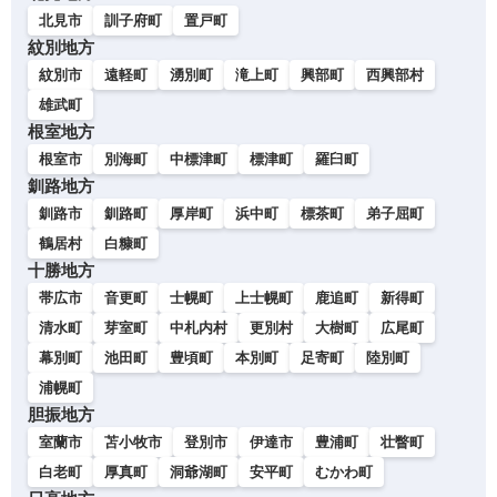
北見市
訓子府町
置戸町
紋別地方
紋別市
遠軽町
湧別町
滝上町
興部町
西興部村
雄武町
根室地方
根室市
別海町
中標津町
標津町
羅臼町
釧路地方
釧路市
釧路町
厚岸町
浜中町
標茶町
弟子屈町
鶴居村
白糠町
十勝地方
帯広市
音更町
士幌町
上士幌町
鹿追町
新得町
清水町
芽室町
中札内村
更別村
大樹町
広尾町
幕別町
池田町
豊頃町
本別町
足寄町
陸別町
浦幌町
胆振地方
室蘭市
苫小牧市
登別市
伊達市
豊浦町
壮瞥町
白老町
厚真町
洞爺湖町
安平町
むかわ町