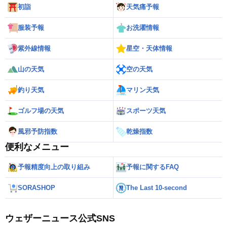
初詣
天気痛予報
服装予報
お洗濯情報
紫外線情報
星空・天体情報
山の天気
空の天気
釣り天気
マリン天気
ゴルフ場の天気
スポーツ天気
風邪予防指数
乾燥指数
便利なメニュー
予報精度向上の取り組み
予報に関するFAQ
SORASHOP
The Last 10-second
ウェザーニュース公式SNS