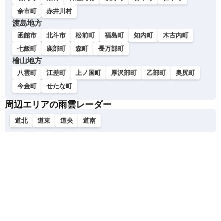
余市町
赤井川村
渡島地方
函館市
北斗市
松前町
福島町
知内町
木古内町
七飯町
鹿部町
森町
長万部町
檜山地方
八雲町
江差町
上ノ国町
厚沢部町
乙部町
奥尻町
今金町
せたな町
周辺エリアの雨雲レーダー
道北
道東
道央
道南