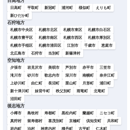
日高地方
日高町
平取町
新冠町
浦河町
様似町
えりも町
新ひだか町
石狩地方
札幌市中央区
札幌市北区
札幌市東区
札幌市白石区
札幌市豊平区
札幌市南区
札幌市西区
札幌市厚別区
札幌市手稲区
札幌市清田区
江別市
千歳市
恵庭市
北広島市
石狩市
当別町
新篠津村
空知地方
夕張市
岩見沢市
美唄市
芦別市
赤平市
三笠市
滝川市
砂川市
歌志内市
深川市
南幌町
奈井江町
上砂川町
由仁町
長沼町
栗山町
月形町
浦臼町
新十津川町
妹背牛町
秩父別町
雨竜町
北竜町
沼田町
後志地方
小樽市
島牧村
寿都町
黒松内町
蘭越町
ニセコ町
真狩村
留寿都村
喜茂別町
京極町
倶知安町
共和町
岩内町
泊村
神恵内村
積丹町
古平町
仁木町