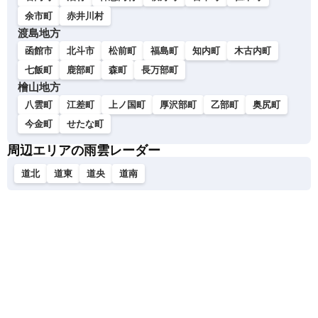
余市町
赤井川村
渡島地方
函館市
北斗市
松前町
福島町
知内町
木古内町
七飯町
鹿部町
森町
長万部町
檜山地方
八雲町
江差町
上ノ国町
厚沢部町
乙部町
奥尻町
今金町
せたな町
周辺エリアの雨雲レーダー
道北
道東
道央
道南