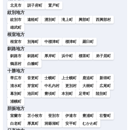
北見市
訓子府町
置戸町
紋別地方
紋別市
遠軽町
湧別町
滝上町
興部町
西興部村
雄武町
根室地方
根室市
別海町
中標津町
標津町
羅臼町
釧路地方
釧路市
釧路町
厚岸町
浜中町
標茶町
弟子屈町
鶴居村
白糠町
十勝地方
帯広市
音更町
士幌町
上士幌町
鹿追町
新得町
清水町
芽室町
中札内村
更別村
大樹町
広尾町
幕別町
池田町
豊頃町
本別町
足寄町
陸別町
浦幌町
胆振地方
室蘭市
苫小牧市
登別市
伊達市
豊浦町
壮瞥町
白老町
厚真町
洞爺湖町
安平町
むかわ町