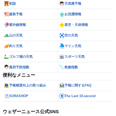
初詣
天気痛予報
服装予報
お洗濯情報
紫外線情報
星空・天体情報
山の天気
空の天気
釣り天気
マリン天気
ゴルフ場の天気
スポーツ天気
風邪予防指数
乾燥指数
便利なメニュー
予報精度向上の取り組み
予報に関するFAQ
SORASHOP
The Last 10-second
ウェザーニュース公式SNS