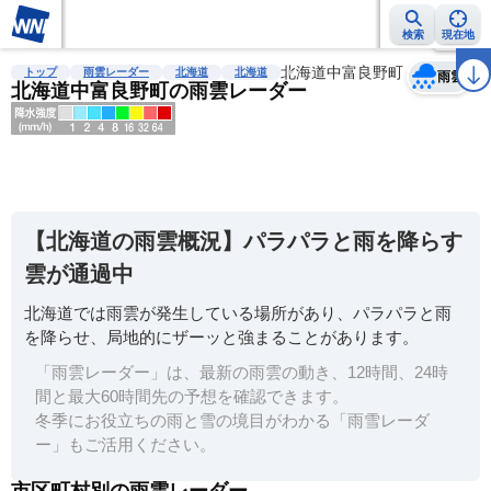
検索
現在地
天気
台風
雨雲レーダー
台風情報
地震情報
北海道中富良野町
警報・注意報
2週間天気
ラ
トップ
雨雲レーダー
北海道
北海道
雨雲
北海道中富良野町の雨雲レーダー
明
る
い
【北海道の雨雲概況】パラパラと雨を降らす
暗
雲が通過中
い
北海道では雨雲が発生している場所があり、パラパラと雨
薄
を降らせ、局地的にザーッと強まることがあります。
い
「雨雲レーダー」は、最新の雨雲の動き、12時間、24時
濃
間と最大60時間先の予想を確認できます。
い
冬季にお役立ちの雨と雪の境目がわかる「雨雪レーダ
ー」もご活用ください。