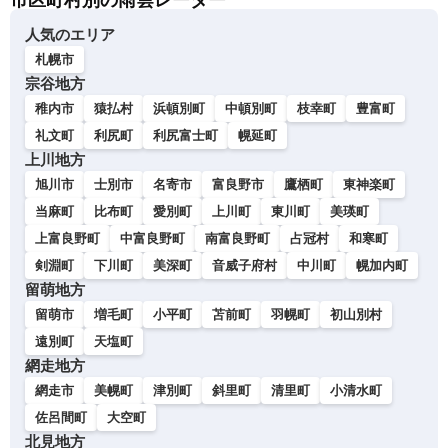
市区町村別の雨雲レーダー
人気のエリア
札幌市
宗谷地方
稚内市
猿払村
浜頓別町
中頓別町
枝幸町
豊富町
礼文町
利尻町
利尻富士町
幌延町
上川地方
旭川市
士別市
名寄市
富良野市
鷹栖町
東神楽町
当麻町
比布町
愛別町
上川町
東川町
美瑛町
上富良野町
中富良野町
南富良野町
占冠村
和寒町
剣淵町
下川町
美深町
音威子府村
中川町
幌加内町
留萌地方
留萌市
増毛町
小平町
苫前町
羽幌町
初山別村
遠別町
天塩町
網走地方
網走市
美幌町
津別町
斜里町
清里町
小清水町
佐呂間町
大空町
北見地方