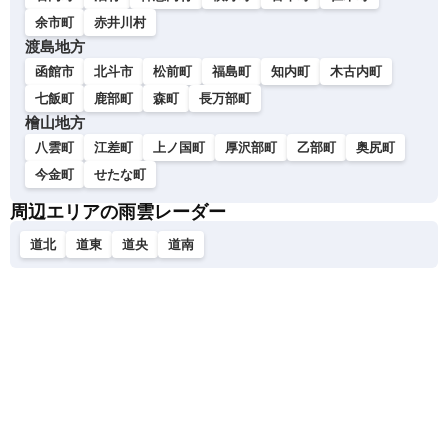
余市町
赤井川村
渡島地方
函館市
北斗市
松前町
福島町
知内町
木古内町
七飯町
鹿部町
森町
長万部町
檜山地方
八雲町
江差町
上ノ国町
厚沢部町
乙部町
奥尻町
今金町
せたな町
周辺エリアの雨雲レーダー
道北
道東
道央
道南