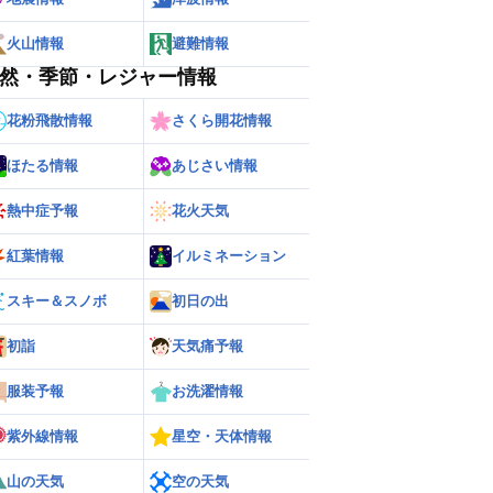
火山情報
避難情報
然・季節・レジャー情報
花粉飛散情報
さくら開花情報
ほたる情報
あじさい情報
熱中症予報
花火天気
紅葉情報
イルミネーション
スキー＆スノボ
初日の出
初詣
天気痛予報
服装予報
お洗濯情報
紫外線情報
星空・天体情報
山の天気
空の天気