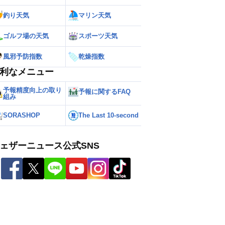
釣り天気
マリン天気
ゴルフ場の天気
スポーツ天気
風邪予防指数
乾燥指数
利なメニュー
予報精度向上の取り
予報に関するFAQ
組み
SORASHOP
The Last 10-second
ェザーニュース公式SNS
ー
世界の雨雲レーダー