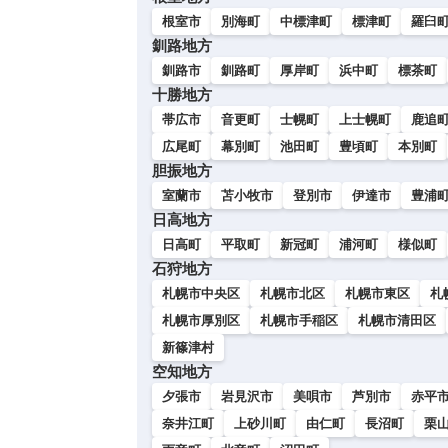
根室市
別海町
中標津町
標津町
羅臼
釧路地方
釧路市
釧路町
厚岸町
浜中町
標茶町
十勝地方
帯広市
音更町
士幌町
上士幌町
鹿追
広尾町
幕別町
池田町
豊頃町
本別町
胆振地方
室蘭市
苫小牧市
登別市
伊達市
豊浦
日高地方
日高町
平取町
新冠町
浦河町
様似町
石狩地方
札幌市中央区
札幌市北区
札幌市東区
札
札幌市厚別区
札幌市手稲区
札幌市清田区
新篠津村
空知地方
夕張市
岩見沢市
美唄市
芦別市
赤平
奈井江町
上砂川町
由仁町
長沼町
栗