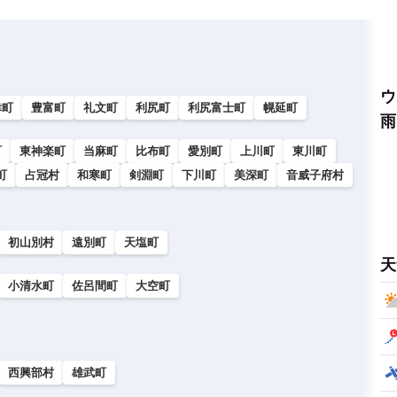
ウ
幸町
豊富町
礼文町
利尻町
利尻富士町
幌延町
雨
町
東神楽町
当麻町
比布町
愛別町
上川町
東川町
町
占冠村
和寒町
剣淵町
下川町
美深町
音威子府村
初山別村
遠別町
天塩町
天
小清水町
佐呂間町
大空町
西興部村
雄武町