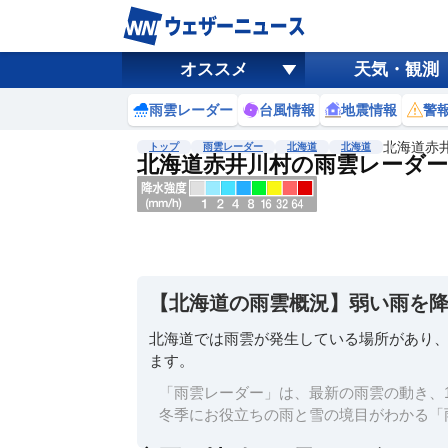
オススメ
天気・観測
雨雲レーダー
台風情報
地震情報
警
北海道赤
トップ
雨雲レーダー
北海道
北海道
北海道赤井川村の雨雲レーダー
地図選択
背景色調整
明
る
い
【北海道の雨雲概況】弱い雨を
暗
い
北海道では雨雲が発生している場所があり
ます。
濃淡調整
薄
「雨雲レーダー」は、最新の雨雲の動き、1
い
冬季にお役立ちの雨と雪の境目がわかる「
濃