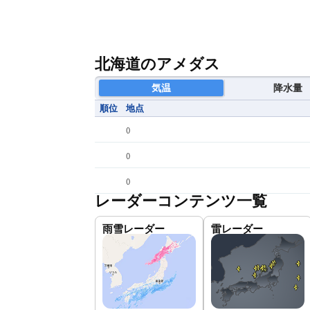
北海道のアメダス
気温
降水量
順位
地点
(
)
(
)
(
)
レーダーコンテンツ一覧
雨雪レーダー
雷レーダー