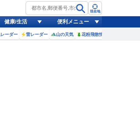
現在地
健康/生活
便利メニュー
風レーダー
雷レーダー
山の天気
花粉飛散情報
世界天気