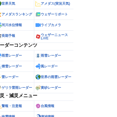
世界天気
アメダス(実況天気)
アメダスランキング
ウェザーリポート
河川水位情報
ライブカメラ
ウェザーニュース
長期予報
LiVE
ーダーコンテンツ
雨雲レーダー
雨雪レーダー
積雪レーダー
風レーダー
雷レーダー
世界の雨雲レーダー
ゲリラ雷雨レーダー
黄砂レーダー
災・減災メニュー
警報・注意報
台風情報
地震情報
津波情報