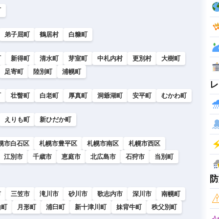
町
弟子屈町
鶴居村
白糠町
町
新得町
清水町
芽室町
中札内村
更別村
大樹町
足寄町
陸別町
浦幌町
レ
町
壮瞥町
白老町
厚真町
洞爺湖町
安平町
むかわ町
えりも町
新ひだか町
幌市白石区
札幌市豊平区
札幌市南区
札幌市西区
江別市
千歳市
恵庭市
北広島市
石狩市
当別町
防
市
三笠市
滝川市
砂川市
歌志内市
深川市
南幌町
山町
月形町
浦臼町
新十津川町
妹背牛町
秩父別町