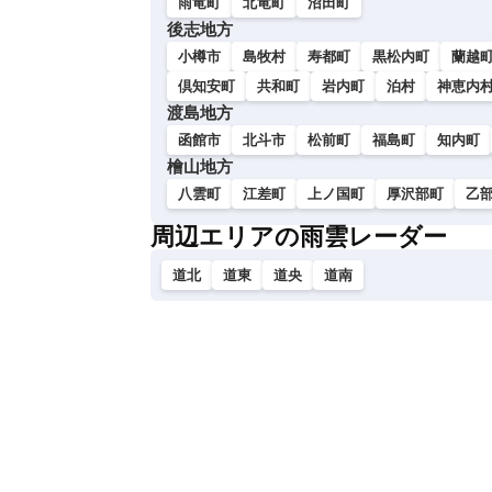
雨竜町
北竜町
沼田町
後志地方
小樽市
島牧村
寿都町
黒松内町
蘭越
倶知安町
共和町
岩内町
泊村
神恵内
渡島地方
函館市
北斗市
松前町
福島町
知内町
檜山地方
八雲町
江差町
上ノ国町
厚沢部町
乙
周辺エリアの雨雲レーダー
道北
道東
道央
道南