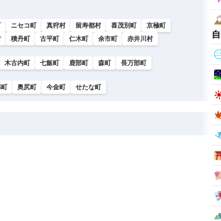
町
ニセコ町
真狩村
留寿都村
喜茂別町
京極町
自
村
積丹町
古平町
仁木町
余市町
赤井川村
木古内町
七飯町
鹿部町
森町
長万部町
部町
奥尻町
今金町
せたな町