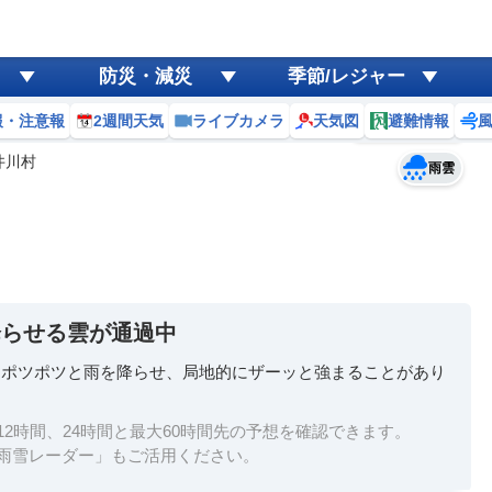
ゲリラ
風
防災・減災
季節/レジャー
黄砂
報・注意報
2週間天気
ライブカメラ
天気図
避難情報
予報士コメント
天気
台風
井川村
雨雲
降らせる雲が通過中
、ポツポツと雨を降らせ、局地的にザーッと強まることがあり
2時間、24時間と最大60時間先の予想を確認できます。
雨雪レーダー」もご活用ください。