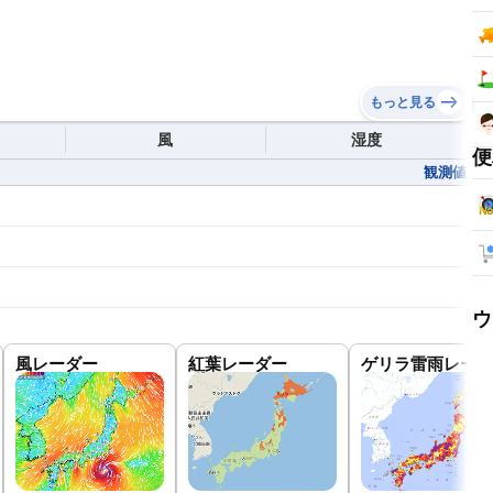
もっと見る
風
湿度
便
観測値
ウ
風レーダー
紅葉レーダー
ゲリラ雷雨レーダ