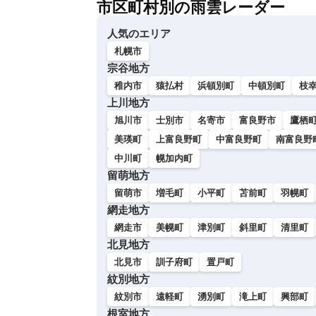
市区町村別の雨雲レーダー
い
人気のエリア
札幌市
宗谷地方
稚内市
猿払村
浜頓別町
中頓別町
枝
上川地方
旭川市
士別市
名寄市
富良野市
鷹栖
美瑛町
上富良野町
中富良野町
南富良野
中川町
幌加内町
留萌地方
留萌市
増毛町
小平町
苫前町
羽幌町
網走地方
網走市
美幌町
津別町
斜里町
清里町
北見地方
北見市
訓子府町
置戸町
紋別地方
紋別市
遠軽町
湧別町
滝上町
興部町
根室地方