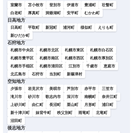
室蘭市
苫小牧市
登別市
伊達市
豊浦町
壮瞥町
白老町
厚真町
洞爺湖町
安平町
むかわ町
日高地方
日高町
平取町
新冠町
浦河町
様似町
えりも町
新ひだか町
石狩地方
札幌市中央区
札幌市北区
札幌市東区
札幌市白石区
札幌市豊平区
札幌市南区
札幌市西区
札幌市厚別区
札幌市手稲区
札幌市清田区
江別市
千歳市
恵庭市
北広島市
石狩市
当別町
新篠津村
空知地方
夕張市
岩見沢市
美唄市
芦別市
赤平市
三笠市
滝川市
砂川市
歌志内市
深川市
南幌町
奈井江町
上砂川町
由仁町
長沼町
栗山町
月形町
浦臼町
新十津川町
妹背牛町
秩父別町
雨竜町
北竜町
沼田町
後志地方