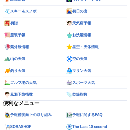
スキー＆スノボ
初日の出
初詣
天気痛予報
服装予報
お洗濯情報
紫外線情報
星空・天体情報
山の天気
空の天気
釣り天気
マリン天気
ゴルフ場の天気
スポーツ天気
風邪予防指数
乾燥指数
便利なメニュー
予報精度向上の取り組み
予報に関するFAQ
SORASHOP
The Last 10-second