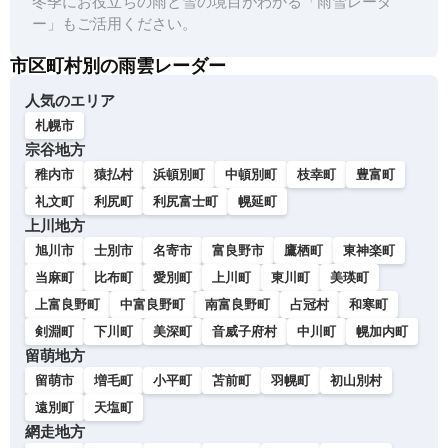
冬季にお役立ちの雨と雪の境目がわかる「雨雪レーダ
ー」もご活用ください。
市区町村別の雨雲レーダー
人気のエリア
札幌市
宗谷地方
稚内市
猿払村
浜頓別町
中頓別町
枝幸町
豊富町
礼文町
利尻町
利尻富士町
幌延町
上川地方
旭川市
士別市
名寄市
富良野市
鷹栖町
東神楽町
当麻町
比布町
愛別町
上川町
東川町
美瑛町
上富良野町
中富良野町
南富良野町
占冠村
和寒町
剣淵町
下川町
美深町
音威子府村
中川町
幌加内町
留萌地方
留萌市
増毛町
小平町
苫前町
羽幌町
初山別村
遠別町
天塩町
網走地方