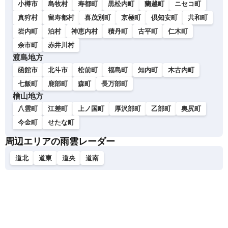
小樽市
島牧村
寿都町
黒松内町
蘭越町
ニセコ町
真狩村
留寿都村
喜茂別町
京極町
倶知安町
共和町
岩内町
泊村
神恵内村
積丹町
古平町
仁木町
余市町
赤井川村
渡島地方
函館市
北斗市
松前町
福島町
知内町
木古内町
七飯町
鹿部町
森町
長万部町
檜山地方
八雲町
江差町
上ノ国町
厚沢部町
乙部町
奥尻町
今金町
せたな町
周辺エリアの雨雲レーダー
道北
道東
道央
道南