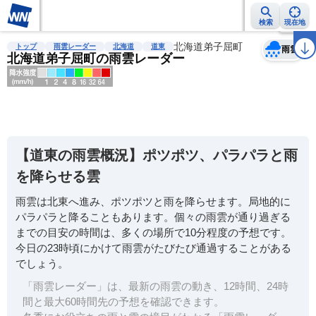
検索
現在地
天気
台風
雨雲レーダー
台風情報
地震情報
北海道弟子屈町
警報・注意報
2週間天気
ラ
トップ
雨雲レーダー
北海道
道東
雨雲
北海道弟子屈町の雨雲レーダー
明
る
い
【道東の雨雲概況】ポツポツ、パラパラと雨
暗
を降らせる雲
い
雨雲は北東へ進み、ポツポツと雨を降らせます。局地的に
薄
パラパラと降ることもあります。個々の雨雲が通り過ぎる
い
までの目安の時間は、多くの場所で10分程度の予想です。
濃
今日の23時頃にかけて雨雲がたびたび通過することがある
い
でしょう。
「雨雲レーダー」は、最新の雨雲の動き、12時間、24時
間と最大60時間先の予想を確認できます。