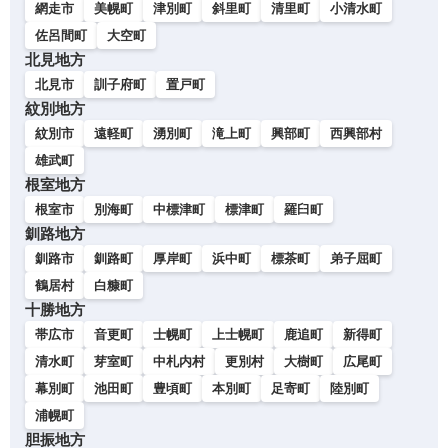
網走市
美幌町
津別町
斜里町
清里町
小清水町
佐呂間町
大空町
北見地方
北見市
訓子府町
置戸町
紋別地方
紋別市
遠軽町
湧別町
滝上町
興部町
西興部村
雄武町
根室地方
根室市
別海町
中標津町
標津町
羅臼町
釧路地方
釧路市
釧路町
厚岸町
浜中町
標茶町
弟子屈町
鶴居村
白糠町
十勝地方
帯広市
音更町
士幌町
上士幌町
鹿追町
新得町
清水町
芽室町
中札内村
更別村
大樹町
広尾町
幕別町
池田町
豊頃町
本別町
足寄町
陸別町
浦幌町
胆振地方