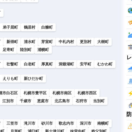
町
弟子屈町
鶴居村
白糠町
町
新得町
清水町
芽室町
中札内村
更別村
大樹町
足寄町
陸別町
浦幌町
レ
町
壮瞥町
白老町
厚真町
洞爺湖町
安平町
むかわ町
えりも町
新ひだか町
幌市白石区
札幌市豊平区
札幌市南区
札幌市西区
江別市
千歳市
恵庭市
北広島市
石狩市
当別町
防
市
三笠市
滝川市
砂川市
歌志内市
深川市
南幌町
山町
月形町
浦臼町
新十津川町
妹背牛町
秩父別町