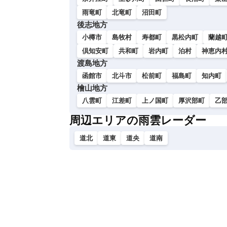
雨竜町
北竜町
沼田町
後志地方
小樽市
島牧村
寿都町
黒松内町
蘭越
倶知安町
共和町
岩内町
泊村
神恵内
渡島地方
函館市
北斗市
松前町
福島町
知内町
檜山地方
八雲町
江差町
上ノ国町
厚沢部町
乙
周辺エリアの雨雲レーダー
道北
道東
道央
道南