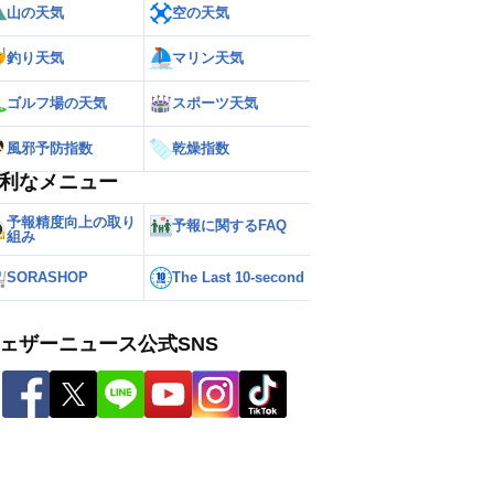
山の天気
空の天気
釣り天気
マリン天気
ゴルフ場の天気
スポーツ天気
風邪予防指数
乾燥指数
利なメニュー
予報精度向上の取り
予報に関するFAQ
組み
SORASHOP
The Last 10-second
ェザーニュース公式SNS
ー
世界の雨雲レーダー