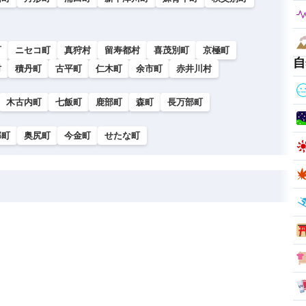
町
ニセコ町
真狩村
留寿都村
喜茂別町
京極町
自
村
積丹町
古平町
仁木町
余市町
赤井川村
木古内町
七飯町
鹿部町
森町
長万部町
部町
奥尻町
今金町
せたな町