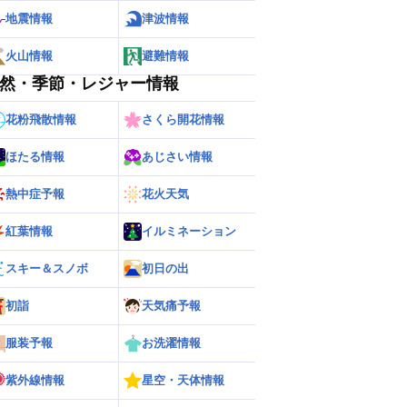
地震情報
津波情報
火山情報
避難情報
然・季節・レジャー情報
花粉飛散情報
さくら開花情報
ほたる情報
あじさい情報
熱中症予報
花火天気
紅葉情報
イルミネーション
スキー＆スノボ
初日の出
初詣
天気痛予報
服装予報
お洗濯情報
紫外線情報
星空・天体情報