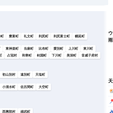
ウ
幸町
豊富町
礼文町
利尻町
利尻富士町
幌延町
雨
町
東神楽町
当麻町
比布町
愛別町
上川町
東川町
町
占冠村
和寒町
剣淵町
下川町
美深町
音威子府村
初山別村
遠別町
天塩町
天
小清水町
佐呂間町
大空町
西興部村
雄武町