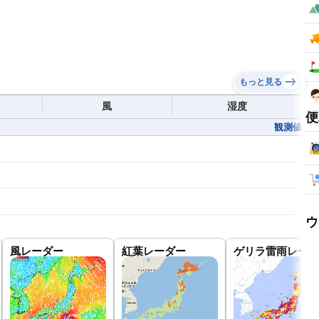
もっと見る
風
湿度
便
観測値
ウ
風レーダー
紅葉レーダー
ゲリラ雷雨レーダ