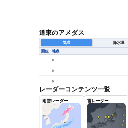
道東のアメダス
気温
降水量
順位
地点
(
)
(
)
(
)
レーダーコンテンツ一覧
雨雪レーダー
雷レーダー