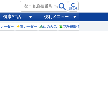
現在地
健康/生活
便利メニュー
風レーダー
雷レーダー
山の天気
花粉飛散情報
世界天気