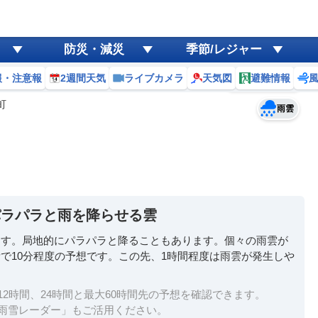
ゲリラ
風
防災・減災
季節/レジャー
黄砂
報・注意報
2週間天気
ライブカメラ
天気図
避難情報
予報士コメント
天気
台風
町
雨雲
パラパラと雨を降らせる雲
ます。局地的にパラパラと降ることもあります。個々の雨雲が
で10分程度の予想です。この先、1時間程度は雨雲が発生しや
2時間、24時間と最大60時間先の予想を確認できます。
雨雪レーダー」もご活用ください。