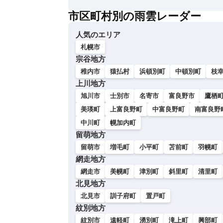
い
市区町村別の雨雲レーダー
人気のエリア
札幌市
宗谷地方
稚内市
猿払村
浜頓別町
中頓別町
枝
上川地方
旭川市
士別市
名寄市
富良野市
鷹栖
美瑛町
上富良野町
中富良野町
南富良野
中川町
幌加内町
留萌地方
留萌市
増毛町
小平町
苫前町
羽幌町
網走地方
網走市
美幌町
津別町
斜里町
清里町
北見地方
北見市
訓子府町
置戸町
紋別地方
紋別市
遠軽町
湧別町
滝上町
興部町