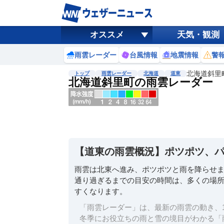
オススメ
天気・観測
雨雲レーダー
台風情報
地震情報
警
北海道斜里
トップ
雨雲レーダー
北海道
道東
北海道斜里町の雨雲レーダー
地図選択
背景色調整
明
る
い
【道東の雨雲概況】ポツポツ、
暗
い
雨雲は北東へ進み、ポツポツと雨を降らせ
通り過ぎるまでの目安の時間は、多くの場所
濃淡調整
すくなります。
薄
い
「雨雲レーダー」は、最新の雨雲の動き、1
濃
冬季にお役立ちの雨と雪の境目がわかる「