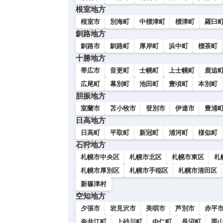
根室地方
根室市
別海町
中標津町
標津町
羅臼
釧路地方
釧路市
釧路町
厚岸町
浜中町
標茶町
十勝地方
帯広市
音更町
士幌町
上士幌町
鹿追
広尾町
幕別町
池田町
豊頃町
本別町
胆振地方
室蘭市
苫小牧市
登別市
伊達市
豊浦
日高地方
日高町
平取町
新冠町
浦河町
様似町
石狩地方
札幌市中央区
札幌市北区
札幌市東区
札
札幌市厚別区
札幌市手稲区
札幌市清田区
新篠津村
空知地方
夕張市
岩見沢市
美唄市
芦別市
赤平
奈井江町
上砂川町
由仁町
長沼町
栗