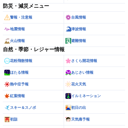
防災・減災メニュー
警報・注意報
台風情報
地震情報
津波情報
火山情報
避難情報
自然・季節・レジャー情報
花粉飛散情報
さくら開花情報
ほたる情報
あじさい情報
熱中症予報
花火天気
紅葉情報
イルミネーション
スキー＆スノボ
初日の出
初詣
天気痛予報