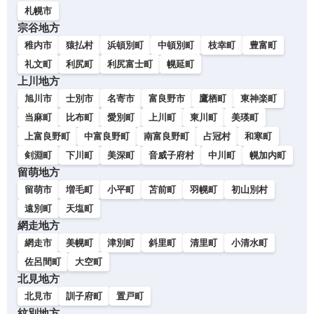
札幌市
宗谷地方
稚内市
猿払村
浜頓別町
中頓別町
枝幸町
豊富町
礼文町
利尻町
利尻富士町
幌延町
上川地方
旭川市
士別市
名寄市
富良野市
鷹栖町
東神楽町
当麻町
比布町
愛別町
上川町
東川町
美瑛町
上富良野町
中富良野町
南富良野町
占冠村
和寒町
剣淵町
下川町
美深町
音威子府村
中川町
幌加内町
留萌地方
留萌市
増毛町
小平町
苫前町
羽幌町
初山別村
遠別町
天塩町
網走地方
網走市
美幌町
津別町
斜里町
清里町
小清水町
佐呂間町
大空町
北見地方
北見市
訓子府町
置戸町
紋別地方