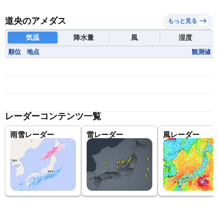
道央のアメダス
もっと見る
気温
降水量
風
湿度
順位
地点
観測値
レーダーコンテンツ一覧
雨雪レーダー
雷レーダー
風レーダー