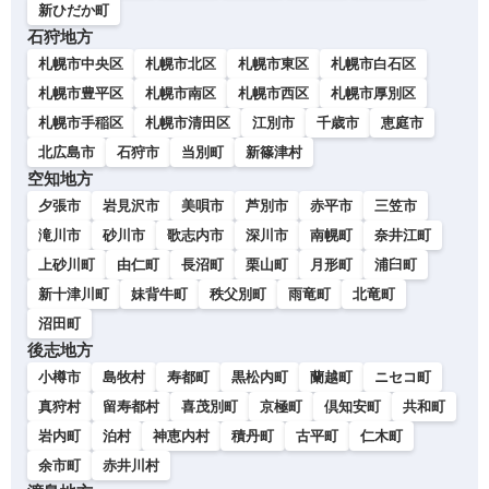
新ひだか町
石狩地方
札幌市中央区
札幌市北区
札幌市東区
札幌市白石区
札幌市豊平区
札幌市南区
札幌市西区
札幌市厚別区
札幌市手稲区
札幌市清田区
江別市
千歳市
恵庭市
北広島市
石狩市
当別町
新篠津村
空知地方
夕張市
岩見沢市
美唄市
芦別市
赤平市
三笠市
滝川市
砂川市
歌志内市
深川市
南幌町
奈井江町
上砂川町
由仁町
長沼町
栗山町
月形町
浦臼町
新十津川町
妹背牛町
秩父別町
雨竜町
北竜町
沼田町
後志地方
小樽市
島牧村
寿都町
黒松内町
蘭越町
ニセコ町
真狩村
留寿都村
喜茂別町
京極町
倶知安町
共和町
岩内町
泊村
神恵内村
積丹町
古平町
仁木町
余市町
赤井川村