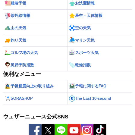
服装予報
お洗濯情報
紫外線情報
星空・天体情報
山の天気
空の天気
釣り天気
マリン天気
ゴルフ場の天気
スポーツ天気
風邪予防指数
乾燥指数
便利なメニュー
予報精度向上の取り組み
予報に関するFAQ
SORASHOP
The Last 10-second
ウェザーニュース公式SNS