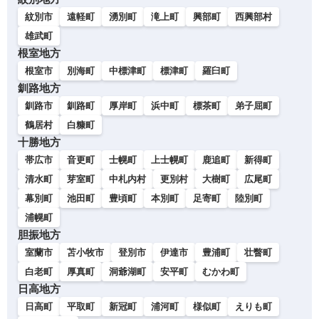
紋別市
遠軽町
湧別町
滝上町
興部町
西興部村
雄武町
根室地方
根室市
別海町
中標津町
標津町
羅臼町
釧路地方
釧路市
釧路町
厚岸町
浜中町
標茶町
弟子屈町
鶴居村
白糠町
十勝地方
帯広市
音更町
士幌町
上士幌町
鹿追町
新得町
清水町
芽室町
中札内村
更別村
大樹町
広尾町
幕別町
池田町
豊頃町
本別町
足寄町
陸別町
浦幌町
胆振地方
室蘭市
苫小牧市
登別市
伊達市
豊浦町
壮瞥町
白老町
厚真町
洞爺湖町
安平町
むかわ町
日高地方
日高町
平取町
新冠町
浦河町
様似町
えりも町