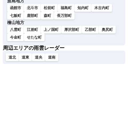
渡島地方
函館市
北斗市
松前町
福島町
知内町
木古内町
七飯町
鹿部町
森町
長万部町
檜山地方
八雲町
江差町
上ノ国町
厚沢部町
乙部町
奥尻町
今金町
せたな町
周辺エリアの雨雲レーダー
道北
道東
道央
道南