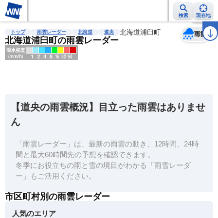
検索
現在地
天気
台風
雨雲レーダー
台風情報
地震情報
北海道浦臼町
警報・注意報
2週間天気
ラ
トップ
雨雲レーダー
北海道
道央
雨雲
北海道浦臼町の雨雲レーダー
明
る
い
【道央の雨雲概況】目立った雨雲はありませ
暗
ん
い
「雨雲レーダー」は、最新の雨雲の動き、12時間、24時
薄
間と最大60時間先の予想を確認できます。
い
冬季にお役立ちの雨と雪の境目がわかる「雨雪レーダ
濃
ー」もご活用ください。
い
市区町村別の雨雲レーダー
人気のエリア