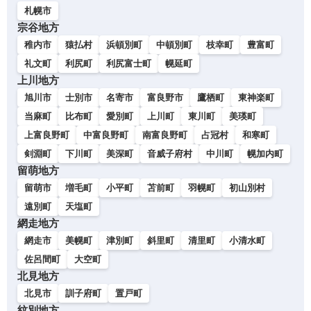
札幌市
宗谷地方
稚内市
猿払村
浜頓別町
中頓別町
枝幸町
豊富町
礼文町
利尻町
利尻富士町
幌延町
上川地方
旭川市
士別市
名寄市
富良野市
鷹栖町
東神楽町
当麻町
比布町
愛別町
上川町
東川町
美瑛町
上富良野町
中富良野町
南富良野町
占冠村
和寒町
剣淵町
下川町
美深町
音威子府村
中川町
幌加内町
留萌地方
留萌市
増毛町
小平町
苫前町
羽幌町
初山別村
遠別町
天塩町
網走地方
網走市
美幌町
津別町
斜里町
清里町
小清水町
佐呂間町
大空町
北見地方
北見市
訓子府町
置戸町
紋別地方