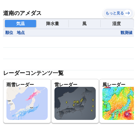
道南のアメダス
もっと見る
気温
降水量
風
湿度
順位
地点
観測値
レーダーコンテンツ一覧
雨雪レーダー
雷レーダー
風レーダー