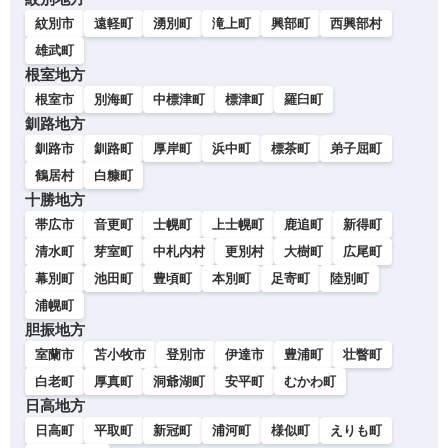
紋別市
遠軽町
湧別町
滝上町
興部町
西興部村
雄武町
根室地方
根室市
別海町
中標津町
標津町
羅臼町
釧路地方
釧路市
釧路町
厚岸町
浜中町
標茶町
弟子屈町
鶴居村
白糠町
十勝地方
帯広市
音更町
士幌町
上士幌町
鹿追町
新得町
清水町
芽室町
中札内村
更別村
大樹町
広尾町
幕別町
池田町
豊頃町
本別町
足寄町
陸別町
浦幌町
胆振地方
室蘭市
苫小牧市
登別市
伊達市
豊浦町
壮瞥町
白老町
厚真町
洞爺湖町
安平町
むかわ町
日高地方
日高町
平取町
新冠町
浦河町
様似町
えりも町