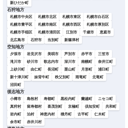
新ひだか町
石狩地方
札幌市中央区
札幌市北区
札幌市東区
札幌市白石区
札幌市豊平区
札幌市南区
札幌市西区
札幌市厚別区
札幌市手稲区
札幌市清田区
江別市
千歳市
恵庭市
北広島市
石狩市
当別町
新篠津村
空知地方
夕張市
岩見沢市
美唄市
芦別市
赤平市
三笠市
滝川市
砂川市
歌志内市
深川市
南幌町
奈井江町
上砂川町
由仁町
長沼町
栗山町
月形町
浦臼町
新十津川町
妹背牛町
秩父別町
雨竜町
北竜町
沼田町
後志地方
小樽市
島牧村
寿都町
黒松内町
蘭越町
ニセコ町
真狩村
留寿都村
喜茂別町
京極町
倶知安町
共和町
岩内町
泊村
神恵内村
積丹町
古平町
仁木町
余市町
赤井川村