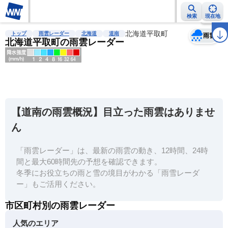
検索
現在地
天気
台風
雨雲レーダー
台風情報
地震情報
北海道平取町
警報・注意報
2週間天気
ラ
トップ
雨雲レーダー
北海道
道南
雨雲
北海道平取町の雨雲レーダー
明
る
い
【道南の雨雲概況】目立った雨雲はありませ
暗
ん
い
「雨雲レーダー」は、最新の雨雲の動き、12時間、24時
薄
間と最大60時間先の予想を確認できます。
い
冬季にお役立ちの雨と雪の境目がわかる「雨雪レーダ
濃
ー」もご活用ください。
い
市区町村別の雨雲レーダー
人気のエリア