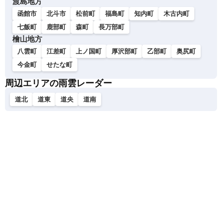
渡島地方
函館市
北斗市
松前町
福島町
知内町
木古内町
七飯町
鹿部町
森町
長万部町
檜山地方
八雲町
江差町
上ノ国町
厚沢部町
乙部町
奥尻町
今金町
せたな町
周辺エリアの雨雲レーダー
道北
道東
道央
道南