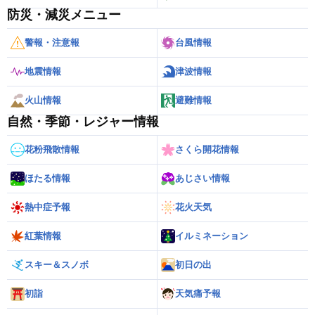
防災・減災メニュー
警報・注意報
台風情報
地震情報
津波情報
火山情報
避難情報
自然・季節・レジャー情報
花粉飛散情報
さくら開花情報
ほたる情報
あじさい情報
熱中症予報
花火天気
紅葉情報
イルミネーション
スキー＆スノボ
初日の出
初詣
天気痛予報