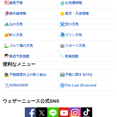
服装予報
お洗濯情報
紫外線情報
星空・天体情報
山の天気
空の天気
釣り天気
マリン天気
ゴルフ場の天気
スポーツ天気
風邪予防指数
乾燥指数
便利なメニュー
予報精度向上の取り組み
予報に関するFAQ
SORASHOP
The Last 10-second
ウェザーニュース公式SNS