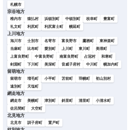
札幌市
宗谷地方
稚内市
猿払村
浜頓別町
中頓別町
枝幸町
豊富町
礼文町
利尻町
利尻富士町
幌延町
上川地方
旭川市
士別市
名寄市
富良野市
鷹栖町
東神楽町
当麻町
比布町
愛別町
上川町
東川町
美瑛町
上富良野町
中富良野町
南富良野町
占冠村
和寒町
剣淵町
下川町
美深町
音威子府村
中川町
幌加内町
留萌地方
留萌市
増毛町
小平町
苫前町
羽幌町
初山別村
遠別町
天塩町
網走地方
網走市
美幌町
津別町
斜里町
清里町
小清水町
佐呂間町
大空町
北見地方
北見市
訓子府町
置戸町
紋別地方