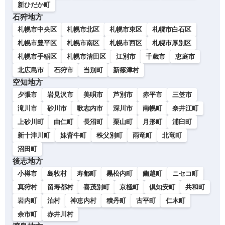
新ひだか町
石狩地方
札幌市中央区
札幌市北区
札幌市東区
札幌市白石区
札幌市豊平区
札幌市南区
札幌市西区
札幌市厚別区
札幌市手稲区
札幌市清田区
江別市
千歳市
恵庭市
北広島市
石狩市
当別町
新篠津村
空知地方
夕張市
岩見沢市
美唄市
芦別市
赤平市
三笠市
滝川市
砂川市
歌志内市
深川市
南幌町
奈井江町
上砂川町
由仁町
長沼町
栗山町
月形町
浦臼町
新十津川町
妹背牛町
秩父別町
雨竜町
北竜町
沼田町
後志地方
小樽市
島牧村
寿都町
黒松内町
蘭越町
ニセコ町
真狩村
留寿都村
喜茂別町
京極町
倶知安町
共和町
岩内町
泊村
神恵内村
積丹町
古平町
仁木町
余市町
赤井川村