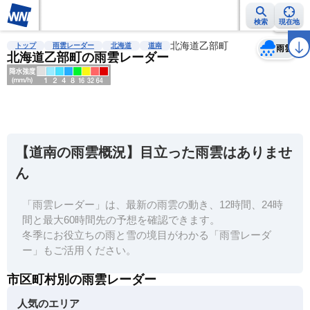
検索
現在地
天気
台風
雨雲レーダー
台風情報
地震情報
北海道乙部町
警報・注意報
2週間天気
ラ
トップ
雨雲レーダー
北海道
道南
雨雲
北海道乙部町の雨雲レーダー
明
る
い
【道南の雨雲概況】目立った雨雲はありませ
暗
ん
い
「雨雲レーダー」は、最新の雨雲の動き、12時間、24時
薄
間と最大60時間先の予想を確認できます。
い
冬季にお役立ちの雨と雪の境目がわかる「雨雪レーダ
濃
ー」もご活用ください。
い
市区町村別の雨雲レーダー
人気のエリア