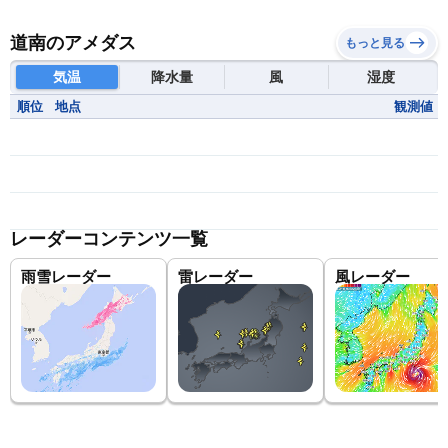
道南のアメダス
もっと見る
気温
降水量
風
湿度
順位
地点
観測値
レーダーコンテンツ一覧
雨雪レーダー
雷レーダー
風レーダー