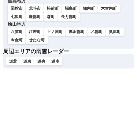
渡島地方
函館市
北斗市
松前町
福島町
知内町
木古内町
七飯町
鹿部町
森町
長万部町
檜山地方
八雲町
江差町
上ノ国町
厚沢部町
乙部町
奥尻町
今金町
せたな町
周辺エリアの雨雲レーダー
道北
道東
道央
道南