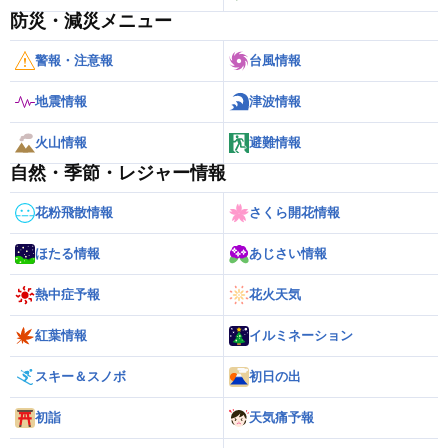
防災・減災メニュー
警報・注意報
台風情報
地震情報
津波情報
火山情報
避難情報
自然・季節・レジャー情報
花粉飛散情報
さくら開花情報
ほたる情報
あじさい情報
熱中症予報
花火天気
紅葉情報
イルミネーション
スキー＆スノボ
初日の出
初詣
天気痛予報