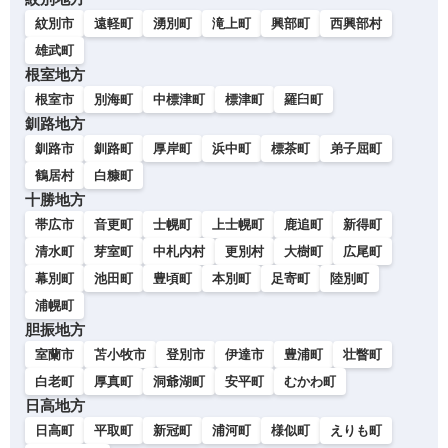
紋別市
遠軽町
湧別町
滝上町
興部町
西興部村
雄武町
根室地方
根室市
別海町
中標津町
標津町
羅臼町
釧路地方
釧路市
釧路町
厚岸町
浜中町
標茶町
弟子屈町
鶴居村
白糠町
十勝地方
帯広市
音更町
士幌町
上士幌町
鹿追町
新得町
清水町
芽室町
中札内村
更別村
大樹町
広尾町
幕別町
池田町
豊頃町
本別町
足寄町
陸別町
浦幌町
胆振地方
室蘭市
苫小牧市
登別市
伊達市
豊浦町
壮瞥町
白老町
厚真町
洞爺湖町
安平町
むかわ町
日高地方
日高町
平取町
新冠町
浦河町
様似町
えりも町