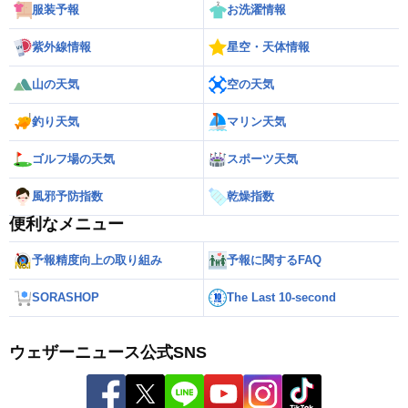
服装予報
お洗濯情報
紫外線情報
星空・天体情報
山の天気
空の天気
釣り天気
マリン天気
ゴルフ場の天気
スポーツ天気
風邪予防指数
乾燥指数
便利なメニュー
予報精度向上の取り組み
予報に関するFAQ
SORASHOP
The Last 10-second
ウェザーニュース公式SNS