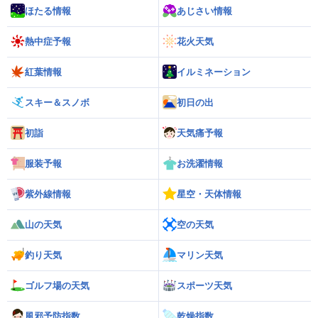
ほたる情報
あじさい情報
熱中症予報
花火天気
紅葉情報
イルミネーション
スキー＆スノボ
初日の出
初詣
天気痛予報
服装予報
お洗濯情報
紫外線情報
星空・天体情報
山の天気
空の天気
釣り天気
マリン天気
ゴルフ場の天気
スポーツ天気
風邪予防指数
乾燥指数