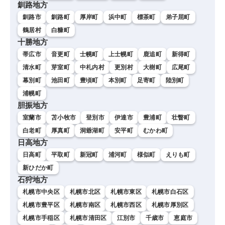
釧路地方
釧路市
釧路町
厚岸町
浜中町
標茶町
弟子屈町
鶴居村
白糠町
十勝地方
帯広市
音更町
士幌町
上士幌町
鹿追町
新得町
清水町
芽室町
中札内村
更別村
大樹町
広尾町
幕別町
池田町
豊頃町
本別町
足寄町
陸別町
浦幌町
胆振地方
室蘭市
苫小牧市
登別市
伊達市
豊浦町
壮瞥町
白老町
厚真町
洞爺湖町
安平町
むかわ町
日高地方
日高町
平取町
新冠町
浦河町
様似町
えりも町
新ひだか町
石狩地方
札幌市中央区
札幌市北区
札幌市東区
札幌市白石区
札幌市豊平区
札幌市南区
札幌市西区
札幌市厚別区
札幌市手稲区
札幌市清田区
江別市
千歳市
恵庭市