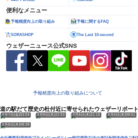
便利なメニュー
予報精度向上の取り組み
予報に関するFAQ
SORASHOP
The Last 10-second
ウェザーニュース公式SNS
予報精度向上の取り組みについて
道の駅だて歴史の杜付近に寄せられたウェザーリポー
8月7日(金)03:54
8月6日(木)22:53
8月6日(木)21:15
8月6日(木)09:51
8月6日(木)09:39
会社概要
利用規約
プライバシーポリシー
特定商取引法の表記
外部送信先
ご利