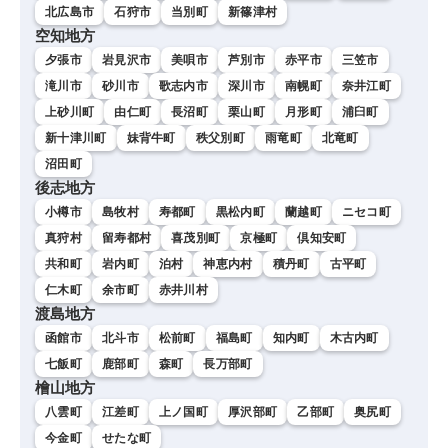
北広島市
石狩市
当別町
新篠津村
空知地方
夕張市
岩見沢市
美唄市
芦別市
赤平市
三笠市
滝川市
砂川市
歌志内市
深川市
南幌町
奈井江町
上砂川町
由仁町
長沼町
栗山町
月形町
浦臼町
新十津川町
妹背牛町
秩父別町
雨竜町
北竜町
沼田町
後志地方
小樽市
島牧村
寿都町
黒松内町
蘭越町
ニセコ町
真狩村
留寿都村
喜茂別町
京極町
倶知安町
共和町
岩内町
泊村
神恵内村
積丹町
古平町
仁木町
余市町
赤井川村
渡島地方
函館市
北斗市
松前町
福島町
知内町
木古内町
七飯町
鹿部町
森町
長万部町
檜山地方
八雲町
江差町
上ノ国町
厚沢部町
乙部町
奥尻町
今金町
せたな町