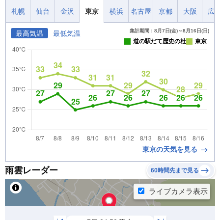
札幌
仙台
金沢
東京
横浜
名古屋
京都
大阪
広
集計期間：8月7日(金)～8月16日(日)
最高気温
最低気温
道の駅だて歴史の杜
東京
東京の天気を見る
雨雲レーダー
60時間先まで見る