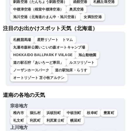
釧路空港（たんちょう釧路空港）
函館空港
札幌丘珠空港
中標津空港（根室中標津空港）
奥尻空港
旭川空港（北海道のまん中・旭川空港）
女満別空港
注目のお出かけスポット天気（北海道）
札幌競馬場
星野リゾート トマム
丸瀬布森林公園いこいの森オートキャンプ場
HOKKAIDO BALLPARK F VIILAGE
旭山動物園
道の駅石狩「あいろーど厚田」
ルスツリゾート
ノーザンホースパーク
道の駅知床・らうす
オートリゾート 苫小牧アルテン
道南の各地の天気
宗谷地方
稚内市
猿払村
浜頓別町
中頓別町
枝幸町
豊富町
礼文町
利尻町
利尻富士町
幌延町
上川地方