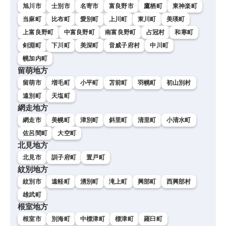
旭川市
士別市
名寄市
富良野市
鷹栖町
東神楽町
当麻町
比布町
愛別町
上川町
東川町
美瑛町
上富良野町
中富良野町
南富良野町
占冠村
和寒町
剣淵町
下川町
美深町
音威子府村
中川町
幌加内町
留萌地方
留萌市
増毛町
小平町
苫前町
羽幌町
初山別村
遠別町
天塩町
網走地方
網走市
美幌町
津別町
斜里町
清里町
小清水町
佐呂間町
大空町
北見地方
北見市
訓子府町
置戸町
紋別地方
紋別市
遠軽町
湧別町
滝上町
興部町
西興部村
雄武町
根室地方
根室市
別海町
中標津町
標津町
羅臼町