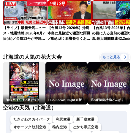
ライブ放送中
【ライブ】最新天気ニュー
【台風13号 2026年】沖縄
【台風13号 2026年】台
ス・地震情報 2026年8月7
本島に最接近で猛烈な雨風
の目に入る直前の猛烈な
日(金)／台風13号が沖縄・
／動き遅く影響長引くおそ
風 最大瞬間風速42.2m/s
奄美に最接近へ 令和8年
れ（7日13時更新）
測 吹き返しも猛烈な暴
熊本地震情報〈ウェザーニ
になるおそれ（7日11時
ュースLiVEコーヒータイ
新）
北海道の人気の花火大会
もっと見る
ム・江川清音／有賀哲夫〉
第17回ばんけい夏まつり大花火大会
HBA Special Night 道新・秋華火（はなび）
第23回釧路大漁どんぱく花火大会 ～道新・光と音のファンタジー～
空港の天気（北海道）
たきかわスカイパーク
利尻空港
新千歳空港
オホーツク紋別空港
稚内空港
とかち帯広空港