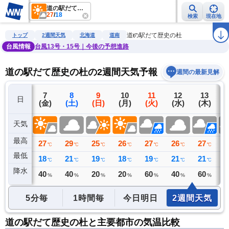
道の駅だて歴史の杜
27
/
18
検索
現在地
雨雲レーダー
台風情報
地震情報
警報・注意報
2週間天気
ラ
道の駅だて歴史の杜
トップ
2週間天気
北海道
道南
台風情報
台風13号・15号｜今後の予想進路
道の駅だて歴史の杜の2週間天気予報
週間の最新見解
6
7
8
9
10
11
12
13
日
(木)
(金)
(土)
(日)
(月)
(火)
(水)
(木)
(
天気
最高
25
27
29
25
26
27
26
27
2
℃
℃
℃
℃
℃
℃
℃
℃
最低
16
18
21
19
18
19
21
21
2
℃
℃
℃
℃
℃
℃
℃
℃
降水
0
40
40
20
20
60
40
60
3
ミリ
%
%
%
%
%
%
%
5分毎
1時間毎
今日明日
2週間天気
道の駅だて歴史の杜と主要都市の気温比較