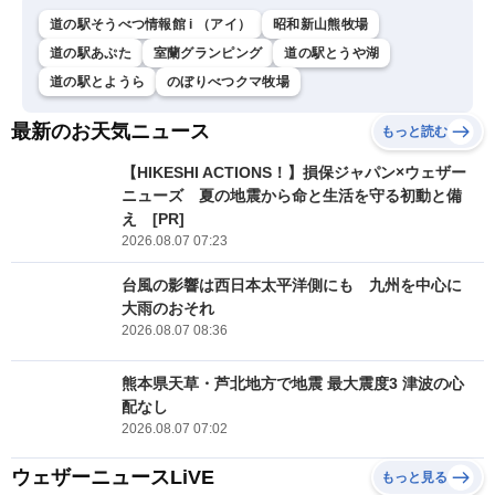
道の駅そうべつ情報館 i （アイ）
昭和新山熊牧場
道の駅あぷた
室蘭グランピング
道の駅とうや湖
道の駅とようら
のぼりべつクマ牧場
最新のお天気ニュース
もっと読む
【HIKESHI ACTIONS！】損保ジャパン×ウェザー
ニューズ 夏の地震から命と生活を守る初動と備
え [PR]
2026.08.07 07:23
台風の影響は西日本太平洋側にも 九州を中心に
大雨のおそれ
2026.08.07 08:36
熊本県天草・芦北地方で地震 最大震度3 津波の心
配なし
2026.08.07 07:02
ウェザーニュースLiVE
もっと見る