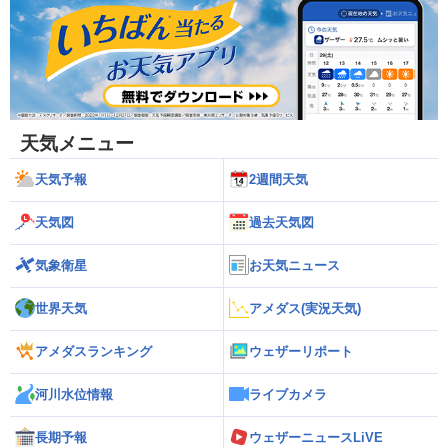
天気メニュー
天気予報
2週間天気
天気図
過去天気図
気象衛星
お天気ニュース
世界天気
アメダス(実況天気)
アメダスランキング
ウェザーリポート
河川水位情報
ライブカメラ
長期予報
ウェザーニュースLiVE