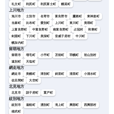
礼文町
利尻町
利尻富士町
幌延町
上川地方
旭川市
士別市
名寄市
富良野市
鷹栖町
東神楽町
当麻町
比布町
愛別町
上川町
東川町
美瑛町
上富良野町
中富良野町
南富良野町
占冠村
和寒町
剣淵町
下川町
美深町
音威子府村
中川町
幌加内町
留萌地方
留萌市
増毛町
小平町
苫前町
羽幌町
初山別村
遠別町
天塩町
網走地方
網走市
美幌町
津別町
斜里町
清里町
小清水町
佐呂間町
大空町
北見地方
北見市
訓子府町
置戸町
紋別地方
紋別市
遠軽町
湧別町
滝上町
興部町
西興部村
雄武町