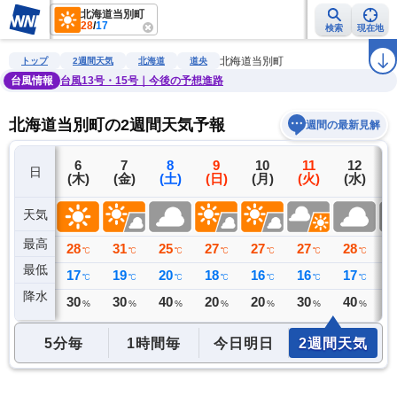
北海道当別町
28
/
17
検索
現在地
雨雲レーダー
台風情報
地震情報
警報・注意報
2週間天気
ラ
北海道当別町
トップ
2週間天気
北海道
道央
台風情報
台風13号・15号｜今後の予想進路
北海道当別町の2週間天気予報
週間の最新見解
5
6
7
8
9
10
11
12
日
(水)
(木)
(金)
(土)
(日)
(月)
(火)
(水)
(
天気
最高
27
28
31
25
27
27
27
28
2
℃
℃
℃
℃
℃
℃
℃
℃
最低
16
17
19
20
18
16
16
17
2
℃
℃
℃
℃
℃
℃
℃
℃
降水
0
30
30
40
20
20
30
40
4
ミリ
%
%
%
%
%
%
%
5分毎
1時間毎
今日明日
2週間天気