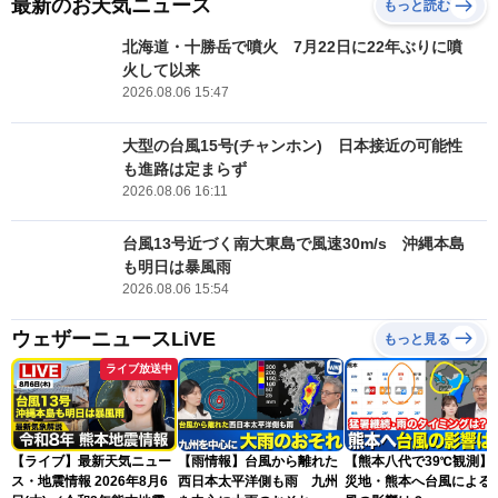
最新のお天気ニュース
もっと読む
北海道・十勝岳で噴火 7月22日に22年ぶりに噴
火して以来
2026.08.06 15:47
大型の台風15号(チャンホン) 日本接近の可能性
も進路は定まらず
2026.08.06 16:11
台風13号近づく南大東島で風速30m/s 沖縄本島
も明日は暴風雨
2026.08.06 15:54
ウェザーニュースLiVE
もっと見る
ライブ放送中
【ライブ】最新天気ニュー
【雨情報】台風から離れた
【熊本八代で39℃観測】
ス・地震情報 2026年8月6
西日本太平洋側も雨 九州
災地・熊本へ台風による