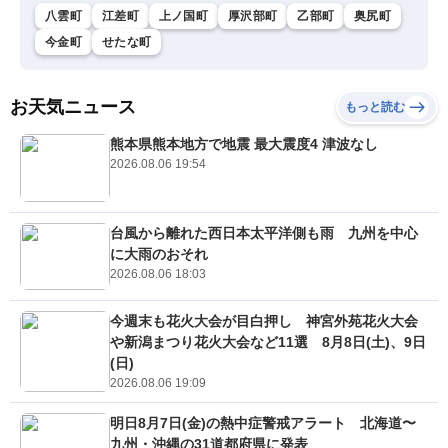
八雲町
江差町
上ノ国町
厚沢部町
乙部町
奥尻町
今金町
せたな町
お天気ニュース
もっと読む
熊本県熊本地方で地震 最大震度4 津波なし
2026.08.06 19:54
台風から離れた西日本太平洋側も雨 九州を中心
に大雨のおそれ
2026.08.06 18:03
今週末も花火大会が目白押し 神宮外苑花火大会
や新潟まつり花火大会など11選 8月8日(土)、9日
(日)
2026.08.06 19:09
明日8月7日(金)の熱中症警戒アラート 北海道〜
九州・沖縄の31道都府県に発表