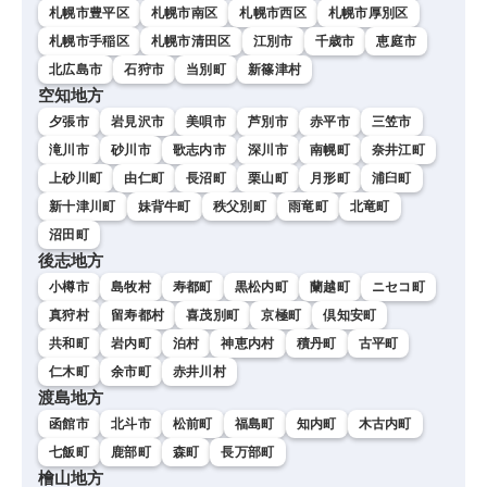
札幌市豊平区
札幌市南区
札幌市西区
札幌市厚別区
札幌市手稲区
札幌市清田区
江別市
千歳市
恵庭市
北広島市
石狩市
当別町
新篠津村
空知地方
夕張市
岩見沢市
美唄市
芦別市
赤平市
三笠市
滝川市
砂川市
歌志内市
深川市
南幌町
奈井江町
上砂川町
由仁町
長沼町
栗山町
月形町
浦臼町
新十津川町
妹背牛町
秩父別町
雨竜町
北竜町
沼田町
後志地方
小樽市
島牧村
寿都町
黒松内町
蘭越町
ニセコ町
真狩村
留寿都村
喜茂別町
京極町
倶知安町
共和町
岩内町
泊村
神恵内村
積丹町
古平町
仁木町
余市町
赤井川村
渡島地方
函館市
北斗市
松前町
福島町
知内町
木古内町
七飯町
鹿部町
森町
長万部町
檜山地方