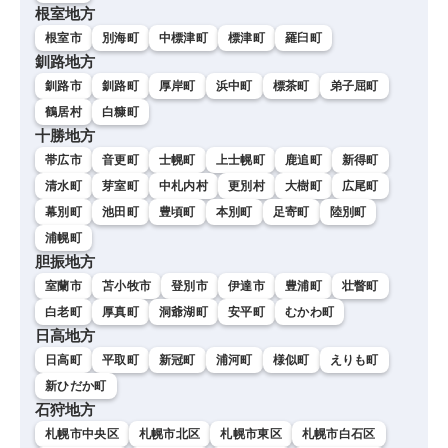
根室地方
根室市
別海町
中標津町
標津町
羅臼町
釧路地方
釧路市
釧路町
厚岸町
浜中町
標茶町
弟子屈町
鶴居村
白糠町
十勝地方
帯広市
音更町
士幌町
上士幌町
鹿追町
新得町
清水町
芽室町
中札内村
更別村
大樹町
広尾町
幕別町
池田町
豊頃町
本別町
足寄町
陸別町
浦幌町
胆振地方
室蘭市
苫小牧市
登別市
伊達市
豊浦町
壮瞥町
白老町
厚真町
洞爺湖町
安平町
むかわ町
日高地方
日高町
平取町
新冠町
浦河町
様似町
えりも町
新ひだか町
石狩地方
札幌市中央区
札幌市北区
札幌市東区
札幌市白石区