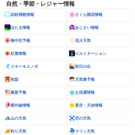
自然・季節・レジャー情報
花粉飛散情報
さくら開花情報
ほたる情報
あじさい情報
熱中症予報
花火天気
紅葉情報
イルミネーション
スキー＆スノボ
初日の出
初詣
天気痛予報
服装予報
お洗濯情報
紫外線情報
星空・天体情報
山の天気
空の天気
釣り天気
マリン天気