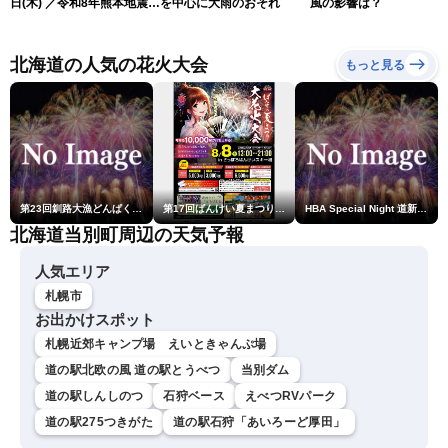
日(木) ／令和8年熊本地震情
を中心に大雨のおそれ
風の影響は？
報 沖縄・奄美を台風13号
が直撃〈ウェザーニュース
LiVEムーン・駒木結衣／本
北海道の人気の花火大会
もっと見る
田竜也〉
第23回釧路大漁どんぱく花火大会 ～道新・光と音のファンタジー～
第17回ばんけい夏まつり大花火大会
HBA Special Night 道新・秋華火（はなび）
北海道当別町周辺の天気予報
人気エリア
札幌市
お出かけスポット
札幌近郊キャンプ場 えいときゃんぷ場
道の駅北欧の風 道の駅とうべつ
当別ダム
道の駅しんしのつ
石狩ベース
えべつRVパーク
道の駅275つきがた
道の駅石狩「あいろーど厚田」