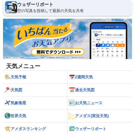
ウェザーリポート
空の写真を投稿して最新の天気を共有
天気メニュー
天気予報
2週間天気
天気図
過去天気図
気象衛星
お天気ニュース
世界天気
アメダス(実況天気)
アメダスランキング
ウェザーリポート