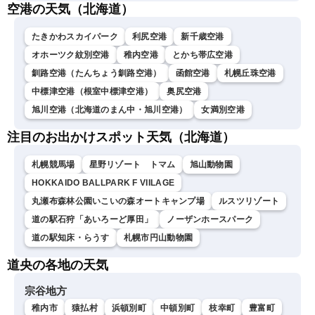
空港の天気（北海道）
たきかわスカイパーク
利尻空港
新千歳空港
オホーツク紋別空港
稚内空港
とかち帯広空港
釧路空港（たんちょう釧路空港）
函館空港
札幌丘珠空港
中標津空港（根室中標津空港）
奥尻空港
旭川空港（北海道のまん中・旭川空港）
女満別空港
注目のお出かけスポット天気（北海道）
札幌競馬場
星野リゾート トマム
旭山動物園
HOKKAIDO BALLPARK F VIILAGE
丸瀬布森林公園いこいの森オートキャンプ場
ルスツリゾート
道の駅石狩「あいろーど厚田」
ノーザンホースパーク
道の駅知床・らうす
札幌市円山動物園
道央の各地の天気
宗谷地方
稚内市
猿払村
浜頓別町
中頓別町
枝幸町
豊富町