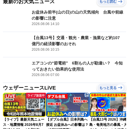
最新のお天気ニュース
もっと読む
お盆休み前半(山の日)の山の天気傾向 台風や前線
の影響に注意
2026.08.06 14:10
【台風13号】交通・観光・農業・漁業など約107
億円の経済影響のおそれ
2026.08.06 10:15
エアコンの“節電術” 6割もの人が勘違い？ 今知
っておきたい効果的な使用法
2026.08.06 07:00
ウェザーニュースLiVE
もっと見る
ライブ放送中
【ライブ】最新天気ニュー
【ダブル台風】日本列島へ
【台風13号 2026】沖縄
ス・地震情報 2026年8月7
接近 お盆休みへの影響は？
島・奄美地方の暴風・大