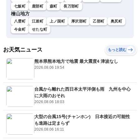
七飯町
鹿部町
森町
長万部町
檜山地方
八雲町
江差町
上ノ国町
厚沢部町
乙部町
奥尻町
今金町
せたな町
お天気ニュース
もっと読む
熊本県熊本地方で地震 最大震度4 津波なし
2026.08.06 19:54
台風から離れた西日本太平洋側も雨 九州を中心
に大雨のおそれ
2026.08.06 18:03
大型の台風15号(チャンホン) 日本接近の可能性
も進路は定まらず
2026.08.06 16:11