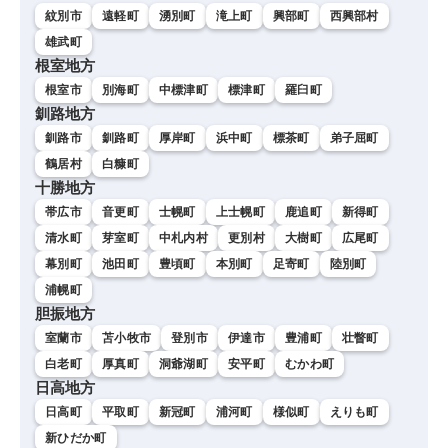
紋別市
遠軽町
湧別町
滝上町
興部町
西興部村
雄武町
根室地方
根室市
別海町
中標津町
標津町
羅臼町
釧路地方
釧路市
釧路町
厚岸町
浜中町
標茶町
弟子屈町
鶴居村
白糠町
十勝地方
帯広市
音更町
士幌町
上士幌町
鹿追町
新得町
清水町
芽室町
中札内村
更別村
大樹町
広尾町
幕別町
池田町
豊頃町
本別町
足寄町
陸別町
浦幌町
胆振地方
室蘭市
苫小牧市
登別市
伊達市
豊浦町
壮瞥町
白老町
厚真町
洞爺湖町
安平町
むかわ町
日高地方
日高町
平取町
新冠町
浦河町
様似町
えりも町
新ひだか町