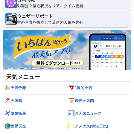
影響は？接近状況をリアルタイム更新
ウェザーリポート
空の写真を投稿して最新の天気を共有
天気メニュー
天気予報
2週間天気
天気図
過去天気図
気象衛星
お天気ニュース
世界天気
アメダス(実況天気)