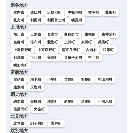
宗谷地方
稚内市
猿払村
浜頓別町
中頓別町
枝幸町
豊富町
礼文町
利尻町
利尻富士町
幌延町
上川地方
旭川市
士別市
名寄市
富良野市
鷹栖町
東神楽町
当麻町
比布町
愛別町
上川町
東川町
美瑛町
上富良野町
中富良野町
南富良野町
占冠村
和寒町
剣淵町
下川町
美深町
音威子府村
中川町
幌加内町
留萌地方
留萌市
増毛町
小平町
苫前町
羽幌町
初山別村
遠別町
天塩町
網走地方
網走市
美幌町
津別町
斜里町
清里町
小清水町
佐呂間町
大空町
北見地方
北見市
訓子府町
置戸町
紋別地方