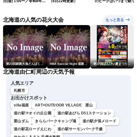
日(金) 1:00〜／令和8年熊
（6日22時更新）
のピークはいつまで続く
本地震情報 台風13号が沖
（6日18時更新）
縄に接近〈ウェザーニュー
スLiVE〉
北海道の人気の花火大会
もっと見る
第23回釧路大漁どんぱく花火大会 ～道新・光と音のファンタジー～
HBA Special Night 道新・秋華火（はなび）
第17回ばんけい夏まつり大花火大会
北海道由仁町周辺の天気予報
人気エリア
札幌市
お出かけスポット
villa福座
ART×OUTDOOR VILLAGE 栗山
道の駅マオイの丘公園
道の駅あびら D51ステーション
栗山ダム
きららパークキャンプ場
道の駅夕張メロード
道の駅花ロードえにわ
道の駅サーモンパーク千歳