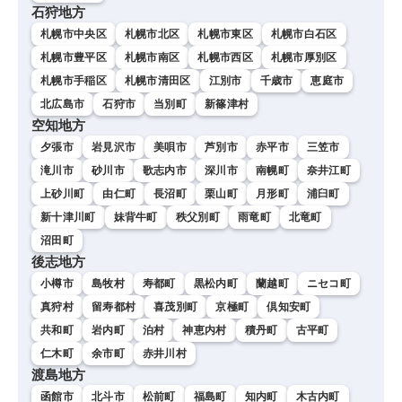
石狩地方
札幌市中央区
札幌市北区
札幌市東区
札幌市白石区
札幌市豊平区
札幌市南区
札幌市西区
札幌市厚別区
札幌市手稲区
札幌市清田区
江別市
千歳市
恵庭市
北広島市
石狩市
当別町
新篠津村
空知地方
夕張市
岩見沢市
美唄市
芦別市
赤平市
三笠市
滝川市
砂川市
歌志内市
深川市
南幌町
奈井江町
上砂川町
由仁町
長沼町
栗山町
月形町
浦臼町
新十津川町
妹背牛町
秩父別町
雨竜町
北竜町
沼田町
後志地方
小樽市
島牧村
寿都町
黒松内町
蘭越町
ニセコ町
真狩村
留寿都村
喜茂別町
京極町
倶知安町
共和町
岩内町
泊村
神恵内村
積丹町
古平町
仁木町
余市町
赤井川村
渡島地方
函館市
北斗市
松前町
福島町
知内町
木古内町