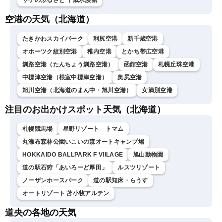
サケのふるさと 千歳水族館
空港の天気（北海道）
たきかわスカイパーク
利尻空港
新千歳空港
オホーツク紋別空港
稚内空港
とかち帯広空港
釧路空港（たんちょう釧路空港）
函館空港
札幌丘珠空港
中標津空港（根室中標津空港）
奥尻空港
旭川空港（北海道のまん中・旭川空港）
女満別空港
注目のお出かけスポット天気（北海道）
札幌競馬場
星野リゾート トマム
丸瀬布森林公園いこいの森オートキャンプ場
HOKKAIDO BALLPARK F VIILAGE
旭山動物園
道の駅石狩「あいろーど厚田」
ルスツリゾート
ノーザンホースパーク
道の駅知床・らうす
オートリゾート 苫小牧アルテン
道央の各地の天気