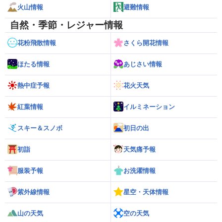
火山情報
避難情報
自然・季節・レジャー情報
花粉飛散情報
さくら開花情報
ほたる情報
あじさい情報
熱中症予報
花火天気
紅葉情報
イルミネーション
スキー＆スノボ
初日の出
初詣
天気痛予報
服装予報
お洗濯情報
紫外線情報
星空・天体情報
山の天気
空の天気