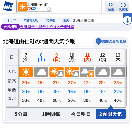
北海道由仁町
30
/
20
検索
現在地
雨雲レーダー
台風情報
地震情報
警報・注意報
2週間天気
ラ
北海道由仁町
トップ
2週間天気
北海道
道央
台風情報
台風13号・15号｜今後の予想進路
北海道由仁町の2週間天気予報
週間の最新見解
6
7
8
9
10
11
12
13
日
(木)
(金)
(土)
(日)
(月)
(火)
(水)
(木)
(
天気
最高
29
30
25
27
27
27
28
28
2
℃
℃
℃
℃
℃
℃
℃
℃
最低
17
20
19
18
16
16
18
22
2
℃
℃
℃
℃
℃
℃
℃
℃
降水
0
30
40
20
20
30
40
40
4
ミリ
%
%
%
%
%
%
%
5分毎
1時間毎
今日明日
2週間天気