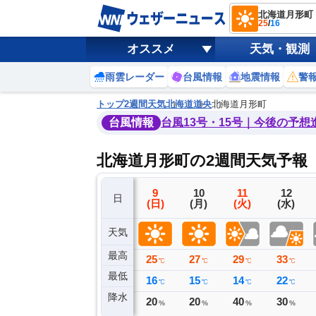
北海道月形町
25
/
16
オススメ
天気・観測
雨雲レーダー
台風情報
地震情報
警
トップ
2週間天気
北海道
道央
北海道月形町
台風情報
台風13号・15号｜今後の予想
北海道月形町の2週間天気予報
6
7
8
9
10
11
12
日
(木)
(金)
(土)
(日)
(月)
(火)
(水)
天気
最高
29
31
26
25
27
29
33
℃
℃
℃
℃
℃
℃
℃
最低
17
20
17
16
15
14
22
℃
℃
℃
℃
℃
℃
℃
降水
0
0
6
20
20
40
30
ミリ
ミリ
ミリ
%
%
%
%