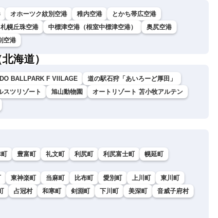
港
オホーツク紋別空港
稚内空港
とかち帯広空港
札幌丘珠空港
中標津空港（根室中標津空港）
奥尻空港
別空港
（北海道）
DO BALLPARK F VIILAGE
道の駅石狩「あいろーど厚田」
ルスツリゾート
旭山動物園
オートリゾート 苫小牧アルテン
幸町
豊富町
礼文町
利尻町
利尻富士町
幌延町
町
東神楽町
当麻町
比布町
愛別町
上川町
東川町
町
占冠村
和寒町
剣淵町
下川町
美深町
音威子府村