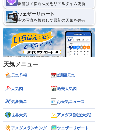
影響は？接近状況をリアルタイム更新
ウェザーリポート
空の写真を投稿して最新の天気を共有
天気メニュー
天気予報
2週間天気
天気図
過去天気図
気象衛星
お天気ニュース
世界天気
アメダス(実況天気)
アメダスランキング
ウェザーリポート