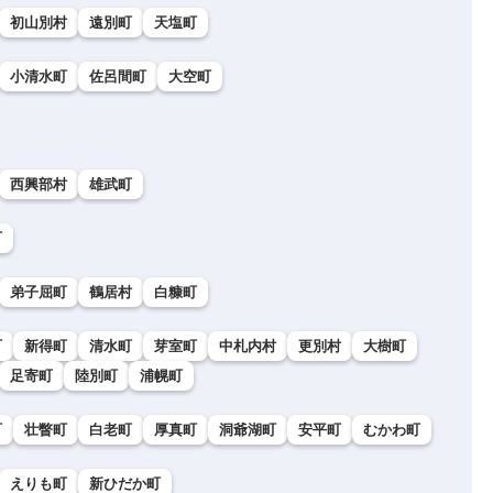
初山別村
遠別町
天塩町
小清水町
佐呂間町
大空町
西興部村
雄武町
町
弟子屈町
鶴居村
白糠町
町
新得町
清水町
芽室町
中札内村
更別村
大樹町
足寄町
陸別町
浦幌町
町
壮瞥町
白老町
厚真町
洞爺湖町
安平町
むかわ町
えりも町
新ひだか町