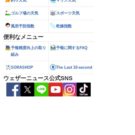
釣り天気
マリン天気
2026】台風16号発生
【ゲリラ雷雨情報】東北〜中国地方の広
【台風15号 202
生予想 今後の進路と日
い範囲で急な雷雨に警戒
陸のおそれ 最新の
ゴルフ場の天気
スポーツ天気
 12時更新)
（9日6時更新）
風邪予防指数
乾燥指数
便利なメニュー
予報精度向上の取り
予報に関するFAQ
組み
SORASHOP
The Last 10-second
ウェザーニュース公式SNS