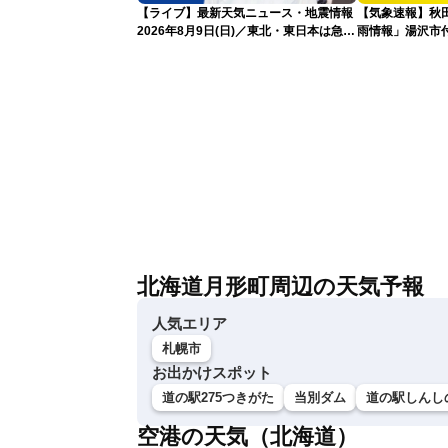
【ライブ】最新天気ニュース・地震情報
【気象速報】秋
2026年8月9日(日)／東北・東日本は急な
雨情報」湯沢市付
雷雨に注意〈ウェザーニュースLiVEアフ
な雨
タヌーン・小川千奈／芳野達郎〉
北海道月形町周辺の天気予報
人気エリア
札幌市
お出かけスポット
道の駅275つきがた
当別ダム
道の駅しんし
空港の天気（北海道）