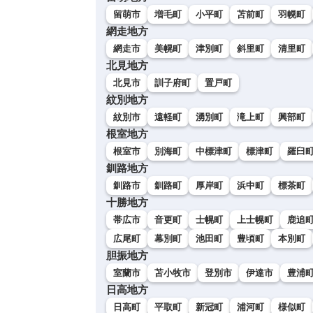
留萌市
増毛町
小平町
苫前町
羽幌町
網走地方
網走市
美幌町
津別町
斜里町
清里町
北見地方
北見市
訓子府町
置戸町
紋別地方
紋別市
遠軽町
湧別町
滝上町
興部町
根室地方
根室市
別海町
中標津町
標津町
羅臼
釧路地方
釧路市
釧路町
厚岸町
浜中町
標茶町
十勝地方
帯広市
音更町
士幌町
上士幌町
鹿追
広尾町
幕別町
池田町
豊頃町
本別町
胆振地方
室蘭市
苫小牧市
登別市
伊達市
豊浦
日高地方
日高町
平取町
新冠町
浦河町
様似町