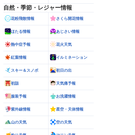
自然・季節・レジャー情報
花粉飛散情報
さくら開花情報
ほたる情報
あじさい情報
熱中症予報
花火天気
紅葉情報
イルミネーション
スキー＆スノボ
初日の出
初詣
天気痛予報
服装予報
お洗濯情報
紫外線情報
星空・天体情報
山の天気
空の天気