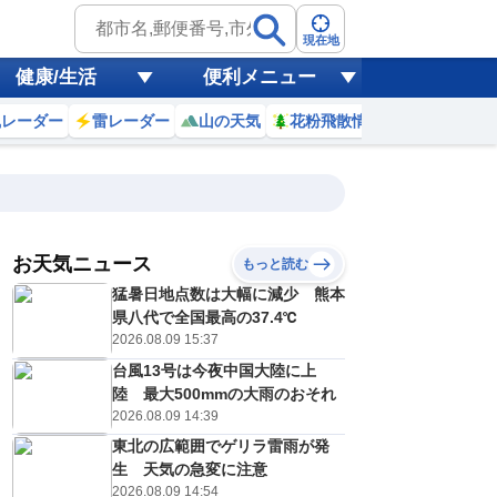
現在地
健康/生活
便利メニュー
風レーダー
雷レーダー
山の天気
花粉飛散情報
世界天気
お天気ニュース
もっと読む
20
21
22
23
猛暑日地点数は大幅に減少 熊本
(木)
(金)
(土)
(日)
予報の
県八代で全国最高の37.4℃
E
D
D
E
信頼度
高
2026.08.09 15:37
A
台風13号は今夜中国大陸に上
B
C
陸 最大500mmの大雨のおそれ
0
28
26
27
D
℃
℃
℃
℃
2026.08.09 14:39
E
1
20
18
18
低
℃
℃
東北の広範囲でゲリラ雷雨が発
℃
℃
？
生 天気の急変に注意
0
30
30
30
%
%
%
%
2026.08.09 14:54