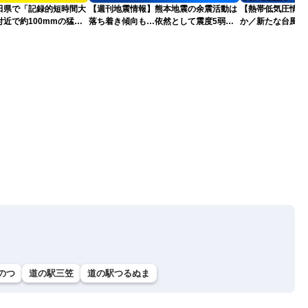
田県で「記録的短時間大
【週刊地震情報】熊本地震の余震活動は
【熱帯低気圧情報 
近で約100mmの猛烈
落ち着き傾向も…依然として震度5弱警
か／新たな台風発
戒
本への影響は？(9日
のつ
道の駅三笠
道の駅つるぬま