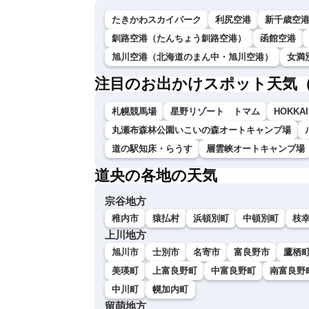
たきかわスカイパーク
利尻空港
新千歳空
釧路空港（たんちょう釧路空港）
函館空港
旭川空港（北海道のまん中・旭川空港）
女満
注目のお出かけスポット天気
札幌競馬場
星野リゾート トマム
HOKKAI
丸瀬布森林公園いこいの森オートキャンプ場
道の駅知床・らうす
層雲峡オートキャンプ場
道央の各地の天気
宗谷地方
稚内市
猿払村
浜頓別町
中頓別町
枝
上川地方
旭川市
士別市
名寄市
富良野市
鷹栖
美瑛町
上富良野町
中富良野町
南富良野
中川町
幌加内町
留萌地方