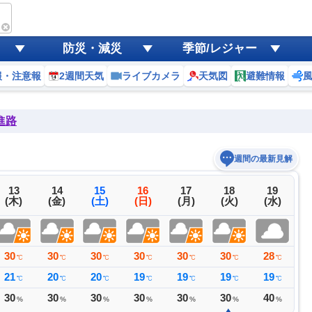
防災・減災
季節/レジャー
報・注意報
2週間天気
ライブカメラ
天気図
避難情報
進路
週間の最新見解
13
14
15
16
17
18
19
(木)
(金)
(土)
(日)
(月)
(火)
(水)
30
30
30
30
30
30
28
3
℃
℃
℃
℃
℃
℃
℃
21
20
20
19
19
19
19
2
℃
℃
℃
℃
℃
℃
℃
30
30
30
30
30
30
40
4
%
%
%
%
%
%
%