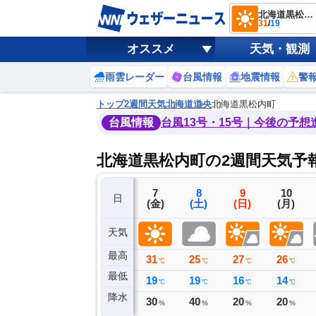
北海道黒松内町
31
/
19
オススメ
天気・観測
雨雲レーダー
台風情報
地震情報
警
トップ
2週間天気
北海道
道央
北海道黒松内町
台風情報
台風13号・15号｜今後の予想
北海道黒松内町の2週間天気予
4
5
6
7
8
9
10
日
(火)
(水)
(木)
(金)
(土)
(日)
(月)
天気
最高
24
24
28
31
25
27
26
℃
℃
℃
℃
℃
℃
℃
最低
19
19
19
19
19
16
14
℃
℃
℃
℃
℃
℃
℃
降水
0
0
0
30
40
20
20
ミリ
ミリ
ミリ
%
%
%
%