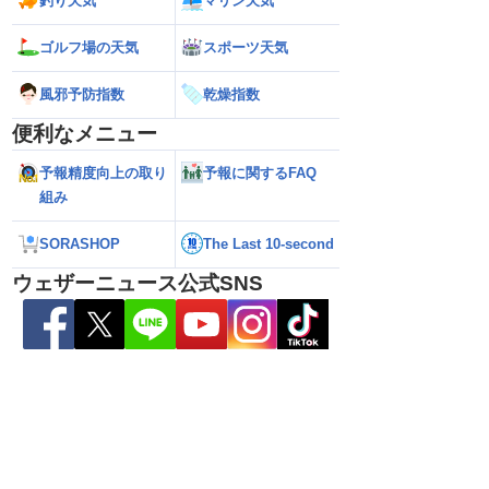
釣り天気
マリン天気
ら離れた西日本太平洋
【熊本八代で39℃観測】被災地・熊本へ
【台風15号 202
心に大雨のおそれ
台風による雨風の影響は？
の可能性も進路は定
ゴルフ場の天気
スポーツ天気
新）
風邪予防指数
乾燥指数
便利なメニュー
予報精度向上の取り
予報に関するFAQ
組み
SORASHOP
The Last 10-second
ウェザーニュース公式SNS