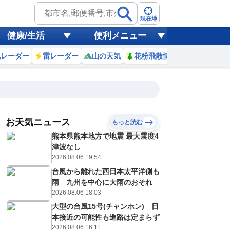
現在地
健康/生活
便利メニュー
風レーダー
雷レーダー
山の天気
花粉飛散情報
世界天気
お天気ニュース
もっと読む
18
19
20
21
熊本県熊本地方で地震 最大震度4
(火)
(水)
(木)
(金)
予報の
津波なし
C
D
D
D
信頼度
高
2026.08.06 19:54
A
台風から離れた西日本太平洋側も
B
C
雨 九州を中心に大雨のおそれ
6
26
26
27
D
℃
℃
℃
℃
2026.08.06 18:03
E
9
18
18
18
低
℃
℃
大型の台風15号(チャンホン) 日
℃
℃
？
本接近の可能性も進路は定まらず
0
30
30
20
%
%
%
%
2026.08.06 16:11