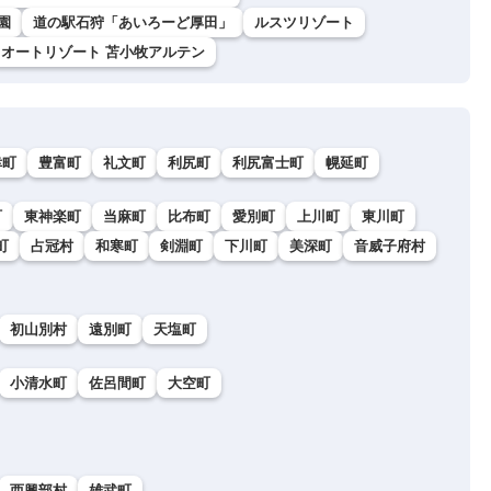
園
道の駅石狩「あいろーど厚田」
ルスツリゾート
オートリゾート 苫小牧アルテン
幸町
豊富町
礼文町
利尻町
利尻富士町
幌延町
町
東神楽町
当麻町
比布町
愛別町
上川町
東川町
町
占冠村
和寒町
剣淵町
下川町
美深町
音威子府村
初山別村
遠別町
天塩町
小清水町
佐呂間町
大空町
西興部村
雄武町