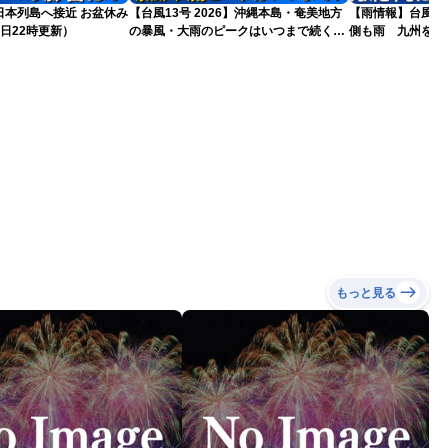
島へ接近 お盆休み
【台風13号 2026】沖縄本島・奄美地方
【雨情報】台風か
日22時更新）
の暴風・大雨のピークはいつまで続く？
側も雨 九州を中
（6日18時更新）
もっと見る