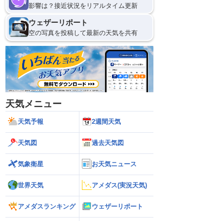
影響は？接近状況をリアルタイム更新
ウェザーリポート
空の写真を投稿して最新の天気を共有
天気メニュー
天気予報
2週間天気
天気図
過去天気図
気象衛星
お天気ニュース
世界天気
アメダス(実況天気)
アメダスランキング
ウェザーリポート