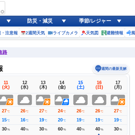
防災・減災
季節/レジャー
報・注意報
2週間天気
ライブカメラ
天気図
避難情報
進路
報
週間の最新見解
11
12
13
14
15
16
17
(火)
(水)
(木)
(金)
(土)
(日)
(月)
27
26
27
24
26
26
27
2
℃
℃
℃
℃
℃
℃
℃
15
16
19
20
19
19
19
1
℃
℃
℃
℃
℃
℃
℃
30
40
30
60
40
40
30
2
%
%
%
%
%
%
%