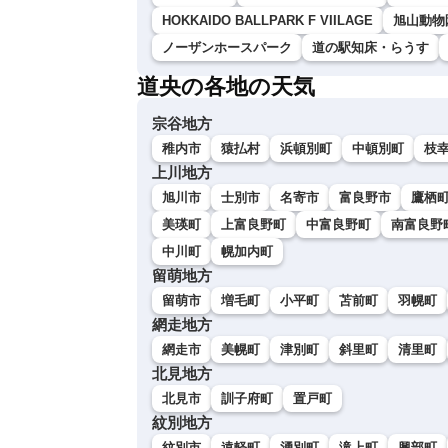
HOKKAIDO BALLPARK F VIILAGE
旭山動物
ノーザンホースパーク
道の駅知床・らうす
道央の各地の天気
宗谷地方
稚内市
猿払村
浜頓別町
中頓別町
枝
上川地方
旭川市
士別市
名寄市
富良野市
鷹栖
美瑛町
上富良野町
中富良野町
南富良野
中川町
幌加内町
留萌地方
留萌市
増毛町
小平町
苫前町
羽幌町
網走地方
網走市
美幌町
津別町
斜里町
清里町
北見地方
北見市
訓子府町
置戸町
紋別地方
紋別市
遠軽町
湧別町
滝上町
興部町