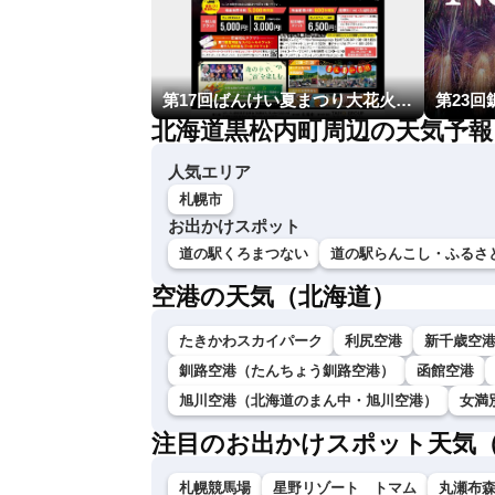
第17回ばんけい夏まつり大花火大会
北海道黒松内町周辺の天気予報
人気エリア
札幌市
お出かけスポット
道の駅くろまつない
道の駅らんこし・ふるさ
空港の天気（北海道）
たきかわスカイパーク
利尻空港
新千歳空
釧路空港（たんちょう釧路空港）
函館空港
旭川空港（北海道のまん中・旭川空港）
女満
注目のお出かけスポット天気
札幌競馬場
星野リゾート トマム
丸瀬布