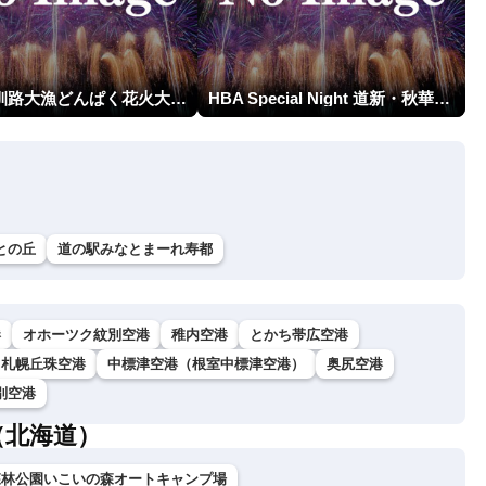
第23回釧路大漁どんぱく花火大会 ～道新・光と音のファンタジー～
HBA Special Night 道新・秋華火（はなび）
との丘
道の駅みなとまーれ寿都
港
オホーツク紋別空港
稚内空港
とかち帯広空港
札幌丘珠空港
中標津空港（根室中標津空港）
奥尻空港
別空港
（北海道）
森林公園いこいの森オートキャンプ場