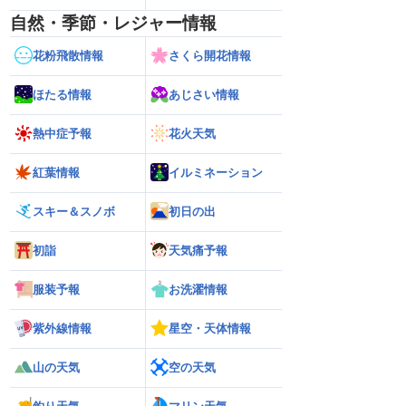
自然・季節・レジャー情報
花粉飛散情報
さくら開花情報
ほたる情報
あじさい情報
熱中症予報
花火天気
紅葉情報
イルミネーション
スキー＆スノボ
初日の出
初詣
天気痛予報
服装予報
お洗濯情報
紫外線情報
星空・天体情報
山の天気
空の天気