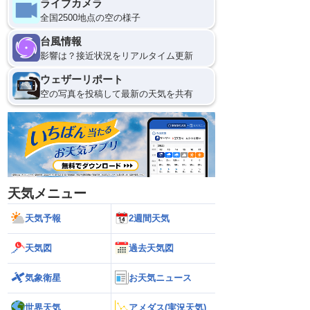
ライブカメラ
全国2500地点の空の様子
台風情報
影響は？接近状況をリアルタイム更新
ウェザーリポート
空の写真を投稿して最新の天気を共有
天気メニュー
天気予報
2週間天気
天気図
過去天気図
気象衛星
お天気ニュース
世界天気
アメダス(実況天気)