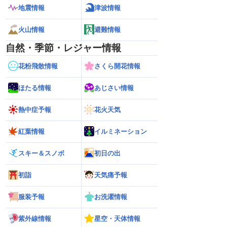
地震情報
津波情報
火山情報
避難情報
自然・季節・レジャー情報
花粉飛散情報
さくら開花情報
ほたる情報
あじさい情報
熱中症予報
花火天気
紅葉情報
イルミネーション
スキー＆スノボ
初日の出
初詣
天気痛予報
服装予報
お洗濯情報
紫外線情報
星空・天体情報