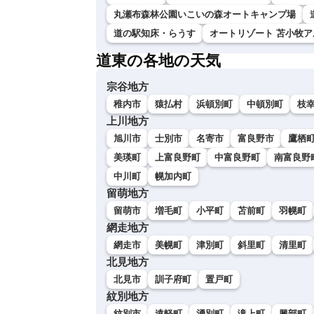
丸瀬布森林公園いこいの森オートキャンプ場
道の駅知床・らうす
オートリゾート 苫小牧ア
道東の各地の天気
宗谷地方
稚内市
猿払村
浜頓別町
中頓別町
枝
上川地方
旭川市
士別市
名寄市
富良野市
鷹栖
美瑛町
上富良野町
中富良野町
南富良野
中川町
幌加内町
留萌地方
留萌市
増毛町
小平町
苫前町
羽幌町
網走地方
網走市
美幌町
津別町
斜里町
清里町
北見地方
北見市
訓子府町
置戸町
紋別地方
紋別市
遠軽町
湧別町
滝上町
興部町