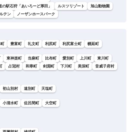
道の駅石狩「あいろーど厚田」
ルスツリゾート
旭山動物園
ルテン
ノーザンホースパーク
幸町
豊富町
礼文町
利尻町
利尻富士町
幌延町
町
東神楽町
当麻町
比布町
愛別町
上川町
東川町
町
占冠村
和寒町
剣淵町
下川町
美深町
音威子府村
初山別村
遠別町
天塩町
小清水町
佐呂間町
大空町
西興部村
雄武町