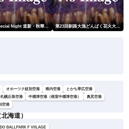
HBA Special Night 道新・秋華火（はなび）
第23回釧路大漁どんぱく花火大会 ～道新・光と音のファンタジー～
港
オホーツク紋別空港
稚内空港
とかち帯広空港
札幌丘珠空港
中標津空港（根室中標津空港）
奥尻空港
別空港
（北海道）
DO BALLPARK F VIILAGE