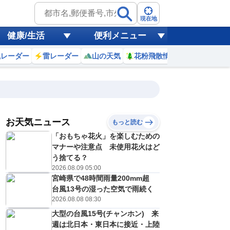
現在地
健康/生活
便利メニュー
風レーダー
雷レーダー
山の天気
花粉飛散情報
世界天気
お天気ニュース
もっと読む
19
20
21
22
「おもちゃ花火」を楽しむための
(水)
(木)
(金)
(土)
予報の
マナーや注意点 未使用花火はど
D
D
E
E
信頼度
高
う捨てる？
A
2026.08.09 05:00
B
宮崎県で48時間雨量200mm超
C
3
26
24
24
D
台風13号の湿った空気で雨続く
℃
℃
℃
℃
E
2026.08.08 08:30
5
17
18
18
低
℃
℃
℃
℃
？
大型の台風15号(チャンホン) 来
0
30
40
30
%
%
%
%
週は北日本・東日本に接近・上陸