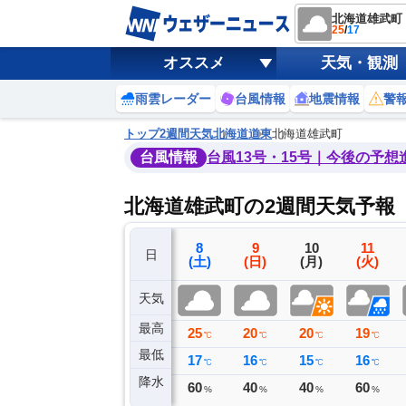
北海道雄武町
25
/
17
オススメ
天気・観測
雨雲レーダー
台風情報
地震情報
警
トップ
2週間天気
北海道
道東
北海道雄武町
台風情報
台風13号・15号｜今後の予想
北海道雄武町の2週間天気予報
5
6
7
8
9
10
11
日
(水)
(木)
(金)
(土)
(日)
(月)
(火)
天気
最高
27
24
30
25
20
20
19
℃
℃
℃
℃
℃
℃
℃
最低
17
17
19
17
16
15
16
℃
℃
℃
℃
℃
℃
℃
降水
0
0
0
60
40
40
60
ミリ
ミリ
ミリ
%
%
%
%