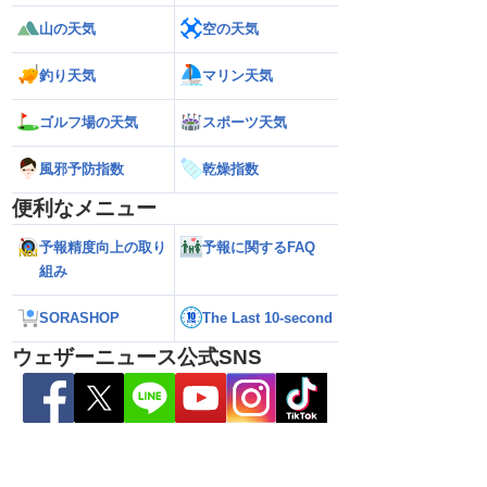
26】今後の進路は？北日
【台風13号 2026】雨風の影響はいつま
【お盆休みの天気2
山の天気
空の天気
る可能性も（7日22時
で続く？／ウェザーニュース気象予報士
注意 後半は急な雷
解説（7日22時情報）
釣り天気
マリン天気
ゴルフ場の天気
スポーツ天気
風邪予防指数
乾燥指数
便利なメニュー
予報精度向上の取り
予報に関するFAQ
組み
SORASHOP
The Last 10-second
ウェザーニュース公式SNS