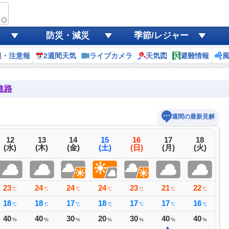
防災・減災
季節/レジャー
報・注意報
2週間天気
ライブカメラ
天気図
避難情報
進路
週間の最新見解
12
13
14
15
16
17
18
(水)
(木)
(金)
(土)
(日)
(月)
(火)
23
24
24
24
23
21
22
2
℃
℃
℃
℃
℃
℃
℃
18
18
17
18
17
17
16
1
℃
℃
℃
℃
℃
℃
℃
40
40
30
20
30
40
40
3
%
%
%
%
%
%
%