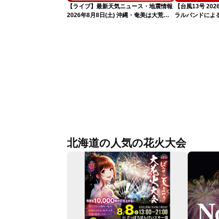
【ライブ】最新天気ニュース・地震情報
【台風13号 2
2026年8月8日(土) 沖縄・奄美は大荒れ
ラルバンドによ
の天気が続く／令和8年熊本地震情報
報）
〈ウェザーニュースLiVEサンシャイン・
魚住茉由／山口剛央〉
北海道の人気の花火大会