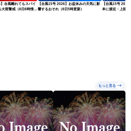
026】台風離れてもスパイ
【台風15号 2026】お盆休みの天気に影
【台風15号 20
る大雨警戒（8日6時情
響するおそれ（8日5時更新）
本に接近・上陸す
情報）
もっと見る