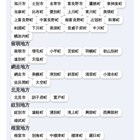
旭川市
士別市
名寄市
富良野市
鷹栖町
東神楽町
当麻町
比布町
愛別町
上川町
東川町
美瑛町
上富良野町
中富良野町
南富良野町
占冠村
和寒町
剣淵町
下川町
美深町
音威子府村
中川町
幌加内町
留萌地方
留萌市
増毛町
小平町
苫前町
羽幌町
初山別村
遠別町
天塩町
網走地方
網走市
美幌町
津別町
斜里町
清里町
小清水町
佐呂間町
大空町
北見地方
北見市
訓子府町
置戸町
紋別地方
紋別市
遠軽町
湧別町
滝上町
興部町
西興部村
雄武町
根室地方
根室市
別海町
中標津町
標津町
羅臼町