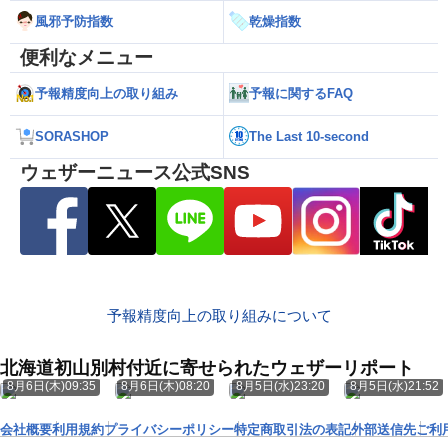
風邪予防指数
乾燥指数
便利なメニュー
予報精度向上の取り組み
予報に関するFAQ
SORASHOP
The Last 10-second
ウェザーニュース公式SNS
予報精度向上の取り組みについて
北海道初山別村付近に寄せられたウェザーリポート
8月6日(木)09:35
8月6日(木)08:20
8月5日(水)23:20
8月5日(水)21:52
会社概要
利用規約
プライバシーポリシー
特定商取引法の表記
外部送信先
ご利