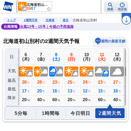
北海道初山別村
26
/
17
検索
現在地
雨雲レーダー
台風情報
地震情報
警報・注意報
2週間天気
ラ
北海道初山別村
トップ
2週間天気
北海道
道北
台風情報
台風13号・15号｜今後の予想進路
北海道初山別村の2週間天気予報
週間の最新見解
5
6
7
8
9
10
11
12
日
(水)
(木)
(金)
(土)
(日)
(月)
(火)
(水)
(
天気
最高
27
26
28
23
25
24
23
27
2
℃
℃
℃
℃
℃
℃
℃
℃
最低
17
17
20
16
13
12
15
16
2
℃
℃
℃
℃
℃
℃
℃
℃
降水
0
20
40
60
20
20
60
40
4
ミリ
%
%
%
%
%
%
%
5分毎
1時間毎
今日明日
2週間天気