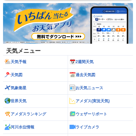
天気メニュー
天気予報
2週間天気
天気図
過去天気図
気象衛星
お天気ニュース
世界天気
アメダス(実況天気)
アメダスランキング
ウェザーリポート
河川水位情報
ライブカメラ