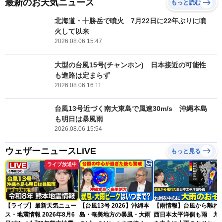
最新のお天気ニュース
もっと読む
北海道・十勝岳で噴火 7月22日に22年ぶりに噴
火して以来
2026.08.06 15:47
大型の台風15号(チャンホン) 日本接近の可能性
も進路は定まらず
2026.08.06 16:11
台風13号近づく南大東島で風速30m/s 沖縄本島
も明日は暴風雨
2026.08.06 15:54
ウェザーニュースLiVE
もっと見る
ライブ放送中
【ライブ】最新天気ニュー
【台風13号 2026】沖縄本
【雨情報】台風から離れ
ス・地震情報 2026年8月6
島・奄美地方の暴風・大雨
西日本太平洋側も雨 九