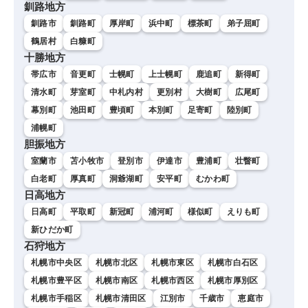
釧路地方
釧路市
釧路町
厚岸町
浜中町
標茶町
弟子屈町
鶴居村
白糠町
十勝地方
帯広市
音更町
士幌町
上士幌町
鹿追町
新得町
清水町
芽室町
中札内村
更別村
大樹町
広尾町
幕別町
池田町
豊頃町
本別町
足寄町
陸別町
浦幌町
胆振地方
室蘭市
苫小牧市
登別市
伊達市
豊浦町
壮瞥町
白老町
厚真町
洞爺湖町
安平町
むかわ町
日高地方
日高町
平取町
新冠町
浦河町
様似町
えりも町
新ひだか町
石狩地方
札幌市中央区
札幌市北区
札幌市東区
札幌市白石区
札幌市豊平区
札幌市南区
札幌市西区
札幌市厚別区
札幌市手稲区
札幌市清田区
江別市
千歳市
恵庭市