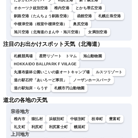
たきかわスカイパーク
利尻空港
新千歳空港
オホーツク紋別空港
稚内空港
とかち帯広空港
釧路空港（たんちょう釧路空港）
函館空港
札幌丘珠空港
中標津空港（根室中標津空港）
奥尻空港
旭川空港（北海道のまん中・旭川空港）
女満別空港
注目のお出かけスポット天気（北海道）
札幌競馬場
星野リゾート トマム
旭山動物園
HOKKAIDO BALLPARK F VIILAGE
丸瀬布森林公園いこいの森オートキャンプ場
ルスツリゾート
道の駅石狩「あいろーど厚田」
ノーザンホースパーク
道の駅知床・らうす
札幌市円山動物園
道北の各地の天気
宗谷地方
稚内市
猿払村
浜頓別町
中頓別町
枝幸町
豊富町
礼文町
利尻町
利尻富士町
幌延町
上川地方