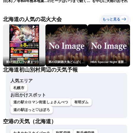
日(木) ／令和8年熊本地震情
のピークはいつまで続く？
を中心に大雨のおそれ
報 沖縄・奄美を台風13号
（6日18時更新）
が直撃〈ウェザーニュース
LiVEムーン・駒木結衣／本
北海道の人気の花火大会
もっと見る
田竜也〉
第17回ばんけい夏まつり大花火大会
第23回釧路大漁どんぱく花火大会 ～道新・光と音のファンタジー～
HBA Special Night 道新・秋華火（はなび）
北海道初山別村周辺の天気予報
人気エリア
札幌市
お出かけスポット
道の駅☆ロマン街道しょさんべつ
有明ダム
道の駅ほっと♡はぼろ
空港の天気（北海道）