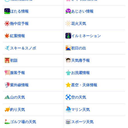
ほたる情報
あじさい情報
熱中症予報
花火天気
紅葉情報
イルミネーション
スキー＆スノボ
初日の出
初詣
天気痛予報
服装予報
お洗濯情報
紫外線情報
星空・天体情報
山の天気
空の天気
釣り天気
マリン天気
ゴルフ場の天気
スポーツ天気