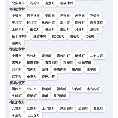
北広島市
石狩市
当別町
新篠津村
空知地方
夕張市
岩見沢市
美唄市
芦別市
赤平市
三笠市
滝川市
砂川市
歌志内市
深川市
南幌町
奈井江町
上砂川町
由仁町
長沼町
栗山町
月形町
浦臼町
新十津川町
妹背牛町
秩父別町
雨竜町
北竜町
沼田町
後志地方
小樽市
島牧村
寿都町
黒松内町
蘭越町
ニセコ町
真狩村
留寿都村
喜茂別町
京極町
倶知安町
共和町
岩内町
泊村
神恵内村
積丹町
古平町
仁木町
余市町
赤井川村
渡島地方
函館市
北斗市
松前町
福島町
知内町
木古内町
七飯町
鹿部町
森町
長万部町
檜山地方
八雲町
江差町
上ノ国町
厚沢部町
乙部町
奥尻町
今金町
せたな町