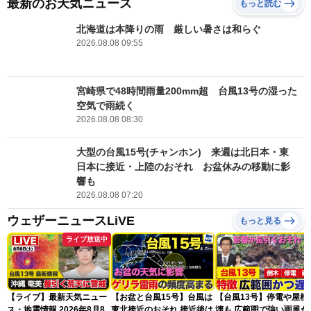
最新のお天気ニュース
もっと読む
北海道は本降りの雨 厳しい暑さは和らぐ
2026.08.08 09:55
宮崎県で48時間雨量200mm超 台風13号の湿った
空気で雨続く
2026.08.08 08:30
大型の台風15号(チャンホン) 来週は北日本・東
日本に接近・上陸のおそれ お盆休みの移動に影
響も
2026.08.08 07:20
ウェザーニュースLiVE
もっと見る
ライブ放送中
【ライブ】最新天気ニュー
【お盆と台風15号】台風は
【台風13号】停電や屋根
ス・地震情報 2026年8月8
東北接近のおそれ 接近後は
壊も 広範囲で強い雨風が