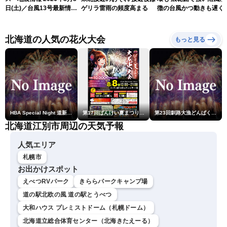
日(土)／台風13号最新情
ゲリラ雷雨の頻度高まる
徴の台風かつ動きも遅く
報 令和8年熊本地震情報
響が長引くおそれ
〈ウェザーニュースLiVEア
フタヌーン・山岸愛梨／芳
北海道の人気の花火大会
もっと見る
野達郎〉
HBA Special Night 道新・秋華火（はなび）
第17回ばんけい夏まつり大花火大会
第23回釧路大漁どんぱく花火大会 ～道新・光と音のファンタジー～
北海道江別市周辺の天気予報
人気エリア
札幌市
お出かけスポット
えべつRVパーク
きららパークキャンプ場
道の駅北欧の風 道の駅とうべつ
大和ハウス プレミストドーム（札幌ドーム）
北海道立総合体育センター（北海きたえーる）