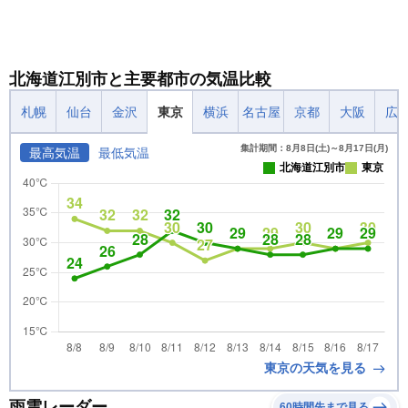
北海道江別市と主要都市の気温比較
札幌
仙台
金沢
東京
横浜
名古屋
京都
大阪
広
集計期間：8月8日(土)～8月17日(月)
最高気温
最低気温
北海道江別市
東京
東京の天気を見る
雨雲レーダー
60時間先まで見る