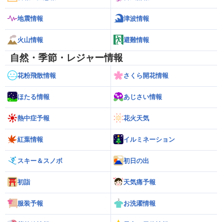
地震情報
津波情報
火山情報
避難情報
自然・季節・レジャー情報
花粉飛散情報
さくら開花情報
ほたる情報
あじさい情報
熱中症予報
花火天気
紅葉情報
イルミネーション
スキー＆スノボ
初日の出
初詣
天気痛予報
服装予報
お洗濯情報