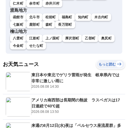
仁木町
余市町
赤井川村
渡島地方
函館市
北斗市
松前町
福島町
知内町
木古内町
七飯町
鹿部町
森町
長万部町
檜山地方
八雲町
江差町
上ノ国町
厚沢部町
乙部町
奥尻町
今金町
せたな町
お天気ニュース
もっと読む
東日本や東北でゲリラ雷雨が発生 岐阜県内では
非常に激しい雨に
2026.08.08 14:30
アメリカ南西部は長期間の熱波 ラスベガスは17
日連続で40℃超
2026.08.08 13:50
来週の8月12日(水)夜は「ペルセウス座流星群」多