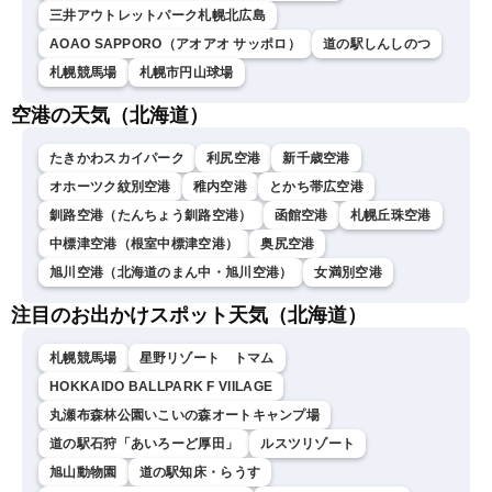
三井アウトレットパーク札幌北広島
AOAO SAPPORO（アオアオ サッポロ）
道の駅しんしのつ
札幌競馬場
札幌市円山球場
空港の天気（北海道）
たきかわスカイパーク
利尻空港
新千歳空港
オホーツク紋別空港
稚内空港
とかち帯広空港
釧路空港（たんちょう釧路空港）
函館空港
札幌丘珠空港
中標津空港（根室中標津空港）
奥尻空港
旭川空港（北海道のまん中・旭川空港）
女満別空港
注目のお出かけスポット天気（北海道）
札幌競馬場
星野リゾート トマム
HOKKAIDO BALLPARK F VIILAGE
丸瀬布森林公園いこいの森オートキャンプ場
道の駅石狩「あいろーど厚田」
ルスツリゾート
旭山動物園
道の駅知床・らうす