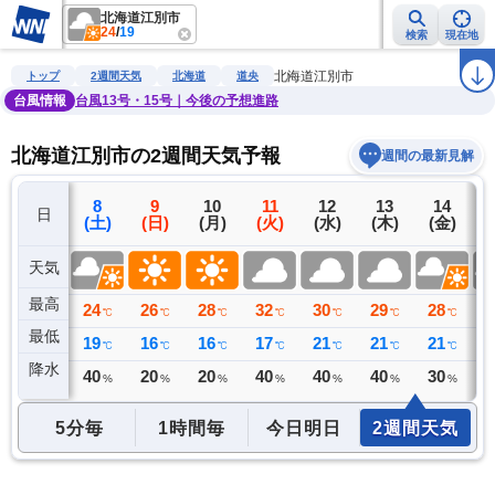
北海道江別市
24
/
19
検索
現在地
雨雲レーダー
台風情報
地震情報
警報・注意報
2週間天気
ラ
北海道江別市
トップ
2週間天気
北海道
道央
台風情報
台風13号・15号｜今後の予想進路
北海道江別市の2週間天気予報
週間の最新見解
7
8
9
10
11
12
13
14
日
(金)
(土)
(日)
(月)
(火)
(水)
(木)
(金)
(
天気
最高
30
24
26
28
32
30
29
28
2
℃
℃
℃
℃
℃
℃
℃
℃
最低
20
19
16
16
17
21
21
21
2
℃
℃
℃
℃
℃
℃
℃
℃
降水
0
40
20
20
40
40
40
30
3
ミリ
%
%
%
%
%
%
%
5分毎
1時間毎
今日明日
2週間天気