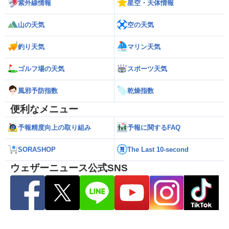
紫外線情報
星空・天体情報
山の天気
空の天気
釣り天気
マリン天気
ゴルフ場の天気
スポーツ天気
風邪予防指数
乾燥指数
便利なメニュー
予報精度向上の取り組み
予報に関するFAQ
SORASHOP
The Last 10-second
ウェザーニュース公式SNS