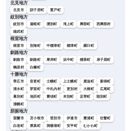
北見地方
北見市
訓子府町
置戸町
紋別地方
紋別市
遠軽町
湧別町
滝上町
興部町
西興部村
雄武町
根室地方
根室市
別海町
中標津町
標津町
羅臼町
釧路地方
釧路市
釧路町
厚岸町
浜中町
標茶町
弟子屈町
鶴居村
白糠町
十勝地方
帯広市
音更町
士幌町
上士幌町
鹿追町
新得町
清水町
芽室町
中札内村
更別村
大樹町
広尾町
幕別町
池田町
豊頃町
本別町
足寄町
陸別町
浦幌町
胆振地方
室蘭市
苫小牧市
登別市
伊達市
豊浦町
壮瞥町
白老町
厚真町
洞爺湖町
安平町
むかわ町