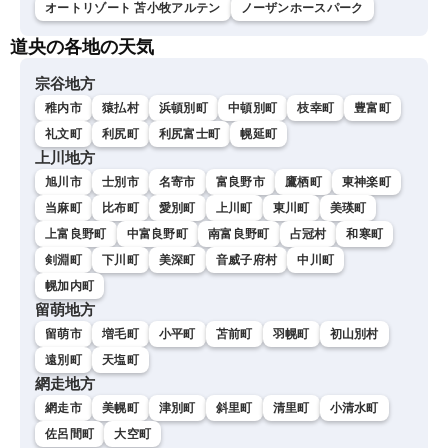
オートリゾート 苫小牧アルテン
ノーザンホースパーク
道央の各地の天気
宗谷地方
稚内市
猿払村
浜頓別町
中頓別町
枝幸町
豊富町
礼文町
利尻町
利尻富士町
幌延町
上川地方
旭川市
士別市
名寄市
富良野市
鷹栖町
東神楽町
当麻町
比布町
愛別町
上川町
東川町
美瑛町
上富良野町
中富良野町
南富良野町
占冠村
和寒町
剣淵町
下川町
美深町
音威子府村
中川町
幌加内町
留萌地方
留萌市
増毛町
小平町
苫前町
羽幌町
初山別村
遠別町
天塩町
網走地方
網走市
美幌町
津別町
斜里町
清里町
小清水町
佐呂間町
大空町