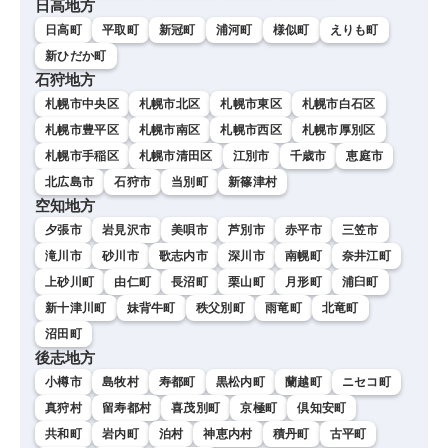
日高地方
日高町
平取町
新冠町
浦河町
様似町
えりも町
新ひだか町
石狩地方
札幌市中央区
札幌市北区
札幌市東区
札幌市白石区
札幌市豊平区
札幌市南区
札幌市西区
札幌市厚別区
札幌市手稲区
札幌市清田区
江別市
千歳市
恵庭市
北広島市
石狩市
当別町
新篠津村
空知地方
夕張市
岩見沢市
美唄市
芦別市
赤平市
三笠市
滝川市
砂川市
歌志内市
深川市
南幌町
奈井江町
上砂川町
由仁町
長沼町
栗山町
月形町
浦臼町
新十津川町
妹背牛町
秩父別町
雨竜町
北竜町
沼田町
後志地方
小樽市
島牧村
寿都町
黒松内町
蘭越町
ニセコ町
真狩村
留寿都村
喜茂別町
京極町
倶知安町
共和町
岩内町
泊村
神恵内村
積丹町
古平町