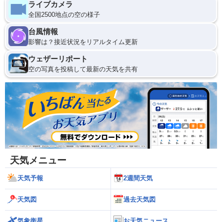
ライブカメラ
全国2500地点の空の様子
台風情報
影響は？接近状況をリアルタイム更新
ウェザーリポート
空の写真を投稿して最新の天気を共有
天気メニュー
天気予報
2週間天気
天気図
過去天気図
気象衛星
お天気ニュース