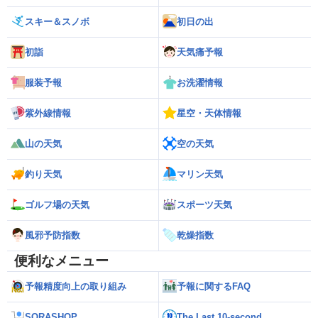
スキー＆スノボ
初日の出
初詣
天気痛予報
服装予報
お洗濯情報
紫外線情報
星空・天体情報
山の天気
空の天気
釣り天気
マリン天気
ゴルフ場の天気
スポーツ天気
風邪予防指数
乾燥指数
便利なメニュー
予報精度向上の取り組み
予報に関するFAQ
SORASHOP
The Last 10-second