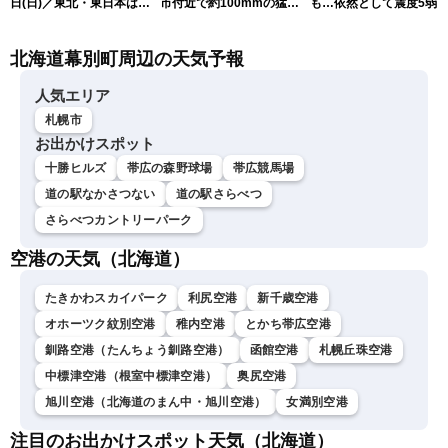
日(日)／東北・東日本は急
市付近で約100mmの猛烈
も…依然として震度5弱
な雷雨に注意〈ウェザーニ
な雨
戒
ュースLiVEアフタヌーン・
北海道幕別町周辺の天気予報
小川千奈／芳野達郎〉
人気エリア
札幌市
お出かけスポット
十勝ヒルズ
帯広の森野球場
帯広競馬場
道の駅なかさつない
道の駅さらべつ
さらべつカントリーパーク
空港の天気（北海道）
たきかわスカイパーク
利尻空港
新千歳空港
オホーツク紋別空港
稚内空港
とかち帯広空港
釧路空港（たんちょう釧路空港）
函館空港
札幌丘珠空港
中標津空港（根室中標津空港）
奥尻空港
旭川空港（北海道のまん中・旭川空港）
女満別空港
注目のお出かけスポット天気（北海道）