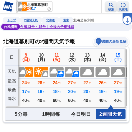
北海道幕別町
24
/
17
検索
現在地
雨雲レーダー
台風情報
地震情報
警報・注意報
2週間天気
ラ
北海道幕別町
トップ
2週間天気
北海道
道東
台風情報
台風13号・15号｜今後の予想進路
北海道幕別町の2週間天気予報
週間の最新見解
8
9
10
11
12
13
14
15
日
(土)
(日)
(月)
(火)
(水)
(木)
(金)
(土)
(
天気
最高
33
24
26
24
27
27
26
27
2
℃
℃
℃
℃
℃
℃
℃
℃
最低
18
17
16
18
20
20
19
19
1
℃
℃
℃
℃
℃
℃
℃
℃
降水
22
40
40
60
60
40
40
40
3
ミリ
%
%
%
%
%
%
%
5分毎
1時間毎
今日明日
2週間天気