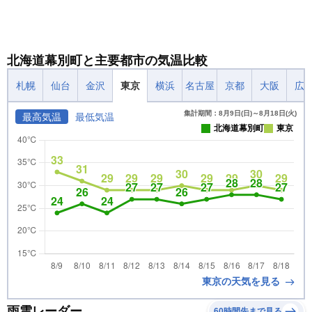
北海道幕別町と主要都市の気温比較
札幌
仙台
金沢
東京
横浜
名古屋
京都
大阪
広
集計期間：8月9日(日)～8月18日(火)
最高気温
最低気温
北海道幕別町
東京
東京の天気を見る
雨雲レーダー
60時間先まで見る