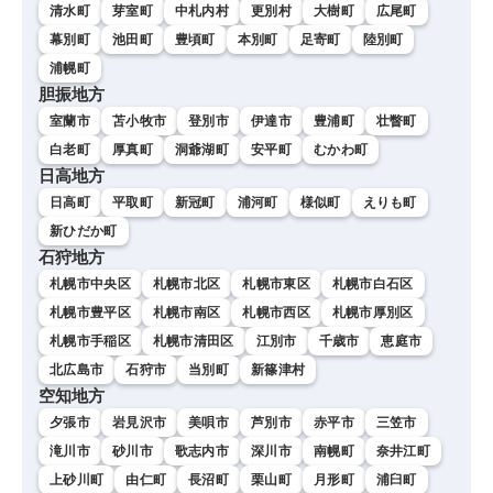
清水町
芽室町
中札内村
更別村
大樹町
広尾町
幕別町
池田町
豊頃町
本別町
足寄町
陸別町
浦幌町
胆振地方
室蘭市
苫小牧市
登別市
伊達市
豊浦町
壮瞥町
白老町
厚真町
洞爺湖町
安平町
むかわ町
日高地方
日高町
平取町
新冠町
浦河町
様似町
えりも町
新ひだか町
石狩地方
札幌市中央区
札幌市北区
札幌市東区
札幌市白石区
札幌市豊平区
札幌市南区
札幌市西区
札幌市厚別区
札幌市手稲区
札幌市清田区
江別市
千歳市
恵庭市
北広島市
石狩市
当別町
新篠津村
空知地方
夕張市
岩見沢市
美唄市
芦別市
赤平市
三笠市
滝川市
砂川市
歌志内市
深川市
南幌町
奈井江町
上砂川町
由仁町
長沼町
栗山町
月形町
浦臼町