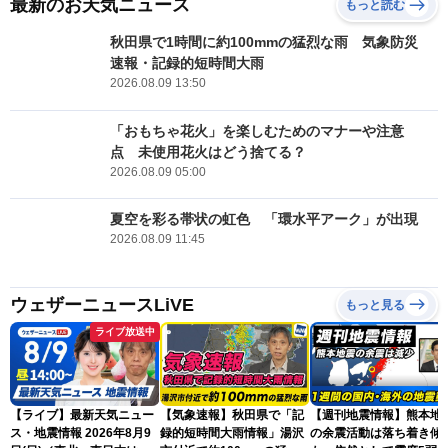
最新のお天気ニュース
もっと読む
秋田県で1時間に約100mmの猛烈な雨 気象防災
速報・記録的短時間大雨
2026.08.09 13:50
「おもちゃ花火」を楽しむためのマナーや注意
点 未使用花火はどう捨てる？
2026.08.09 05:00
夏空を彩る帯状の虹色 「環水平アーク」が出現
2026.08.09 11:45
ウェザーニュースLiVE
もっと見る
ライブ放送中
【ライブ】最新天気ニュー
【気象速報】秋田県で「記
【週刊地震情報】熊本地
ス・地震情報 2026年8月9
録的短時間大雨情報」湯沢
の余震活動は落ち着き傾