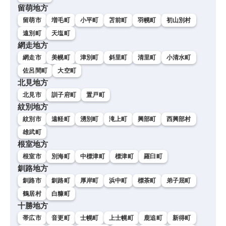
留萌地方
留萌市
増毛町
小平町
苫前町
羽幌町
初山別村
遠別町
天塩町
網走地方
網走市
美幌町
津別町
斜里町
清里町
小清水町
佐呂間町
大空町
北見地方
北見市
訓子府町
置戸町
紋別地方
紋別市
遠軽町
湧別町
滝上町
興部町
西興部村
雄武町
根室地方
根室市
別海町
中標津町
標津町
羅臼町
釧路地方
釧路市
釧路町
厚岸町
浜中町
標茶町
弟子屈町
鶴居村
白糠町
十勝地方
帯広市
音更町
士幌町
上士幌町
鹿追町
新得町