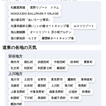
札幌競馬場
星野リゾート トマム
HOKKAIDO BALLPARK F VIILAGE
道の駅石狩「あいろーど厚田」
丸瀬布森林公園いこいの森オートキャンプ場
ルスツリゾート
旭山動物園
オートリゾート 苫小牧アルテン
道の駅知床・らうす
層雲峡オートキャンプ場
道東の各地の天気
宗谷地方
稚内市
猿払村
浜頓別町
中頓別町
枝幸町
豊富町
礼文町
利尻町
利尻富士町
幌延町
上川地方
旭川市
士別市
名寄市
富良野市
鷹栖町
東神楽町
当麻町
比布町
愛別町
上川町
東川町
美瑛町
上富良野町
中富良野町
南富良野町
占冠村
和寒町
剣淵町
下川町
美深町
音威子府村
中川町
幌加内町