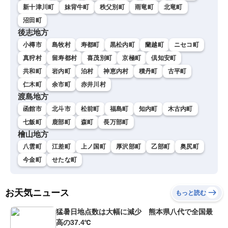
新十津川町
妹背牛町
秩父別町
雨竜町
北竜町
沼田町
後志地方
小樽市
島牧村
寿都町
黒松内町
蘭越町
ニセコ町
真狩村
留寿都村
喜茂別町
京極町
倶知安町
共和町
岩内町
泊村
神恵内村
積丹町
古平町
仁木町
余市町
赤井川村
渡島地方
函館市
北斗市
松前町
福島町
知内町
木古内町
七飯町
鹿部町
森町
長万部町
檜山地方
八雲町
江差町
上ノ国町
厚沢部町
乙部町
奥尻町
今金町
せたな町
お天気ニュース
もっと読む
猛暑日地点数は大幅に減少 熊本県八代で全国最
高の37.4℃