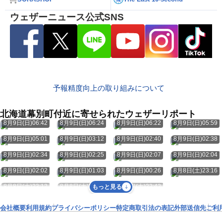
ウェザーニュース公式SNS
予報精度向上の取り組みについて
北海道幕別町付近に寄せられたウェザーリポート
8月9日(日)06:42
8月9日(日)06:24
8月9日(日)06:22
8月9日(日)05:59
8月9日(日)05:01
8月9日(日)03:12
8月9日(日)02:40
8月9日(日)02:38
8月9日(日)02:34
8月9日(日)02:25
8月9日(日)02:07
8月9日(日)02:04
8月9日(日)02:02
8月9日(日)01:03
8月9日(日)00:26
8月8日(土)23:16
8月8日(土)23:12
8月8日(土)22:46
8月8日(土)22:42
もっと見る
会社概要
利用規約
プライバシーポリシー
特定商取引法の表記
外部送信先
ご利