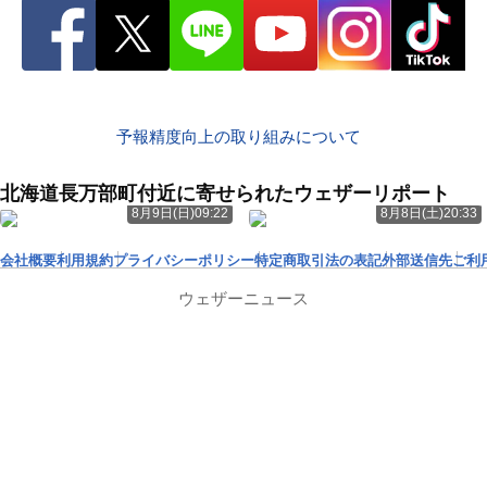
予報精度向上の取り組みについて
北海道長万部町付近に寄せられたウェザーリポート
8月9日(日)09:22
8月8日(土)20:33
会社概要
利用規約
プライバシーポリシー
特定商取引法の表記
外部送信先
ご利
ウェザーニュース