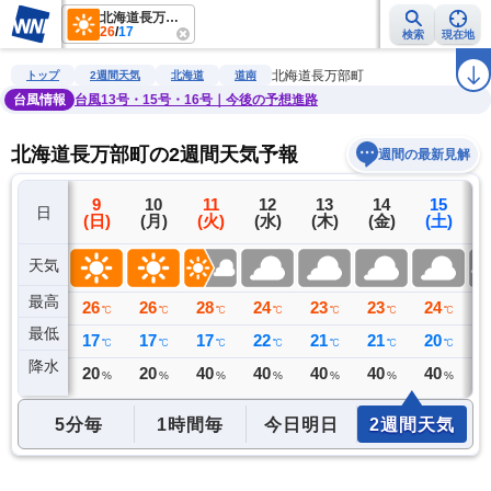
北海道長万部町
26
/
17
検索
現在地
雨雲レーダー
台風情報
地震情報
警報・注意報
2週間天気
ラ
北海道長万部町
トップ
2週間天気
北海道
道南
台風情報
台風13号・15号・16号｜今後の予想進路
北海道長万部町の2週間天気予報
週間の最新見解
8
9
10
11
12
13
14
15
日
(土)
(日)
(月)
(火)
(水)
(木)
(金)
(土)
(
天気
最高
26
26
26
28
24
23
23
24
2
℃
℃
℃
℃
℃
℃
℃
℃
最低
19
17
17
17
22
21
21
20
2
℃
℃
℃
℃
℃
℃
℃
℃
降水
4
20
20
40
40
40
40
40
3
ミリ
%
%
%
%
%
%
%
5分毎
1時間毎
今日明日
2週間天気