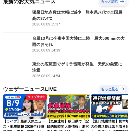
最新のお天気ニュース
もっと読む
猛暑日地点数は大幅に減少 熊本県八代で全国最
高の37.4℃
2026.08.09 15:37
台風13号は今夜中国大陸に上陸 最大500mmの大
雨のおそれ
2026.08.09 14:39
東北の広範囲でゲリラ雷雨が発生 天気の急変に
注意
2026.08.09 14:54
ウェザーニュースLiVE
もっと見る
ライブ放送中
【ライブ】最新天気ニュー
【気象速報】秋田県で「記
【週刊地震情報】熊本地
ス・地震情報 2026年8月9
録的短時間大雨情報」湯沢
の余震活動は落ち着き傾