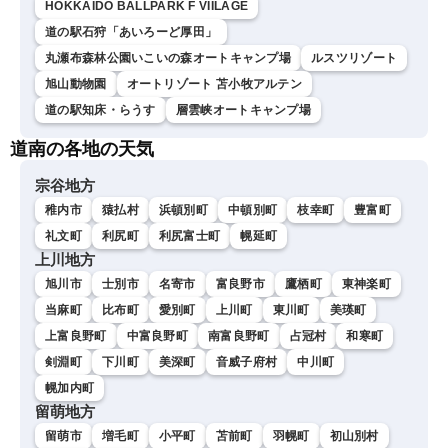
HOKKAIDO BALLPARK F VIILAGE
道の駅石狩「あいろーど厚田」
丸瀬布森林公園いこいの森オートキャンプ場
ルスツリゾート
旭山動物園
オートリゾート 苫小牧アルテン
道の駅知床・らうす
層雲峡オートキャンプ場
道南の各地の天気
宗谷地方
稚内市
猿払村
浜頓別町
中頓別町
枝幸町
豊富町
礼文町
利尻町
利尻富士町
幌延町
上川地方
旭川市
士別市
名寄市
富良野市
鷹栖町
東神楽町
当麻町
比布町
愛別町
上川町
東川町
美瑛町
上富良野町
中富良野町
南富良野町
占冠村
和寒町
剣淵町
下川町
美深町
音威子府村
中川町
幌加内町
留萌地方
留萌市
増毛町
小平町
苫前町
羽幌町
初山別村