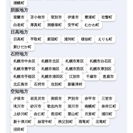
浦幌町
胆振地方
室蘭市
苫小牧市
登別市
伊達市
豊浦町
壮瞥町
白老町
厚真町
洞爺湖町
安平町
むかわ町
日高地方
日高町
平取町
新冠町
浦河町
様似町
えりも町
新ひだか町
石狩地方
札幌市中央区
札幌市北区
札幌市東区
札幌市白石区
札幌市豊平区
札幌市南区
札幌市西区
札幌市厚別区
札幌市手稲区
札幌市清田区
江別市
千歳市
恵庭市
北広島市
石狩市
当別町
新篠津村
空知地方
夕張市
岩見沢市
美唄市
芦別市
赤平市
三笠市
滝川市
砂川市
歌志内市
深川市
南幌町
奈井江町
上砂川町
由仁町
長沼町
栗山町
月形町
浦臼町
新十津川町
妹背牛町
秩父別町
雨竜町
北竜町
沼田町