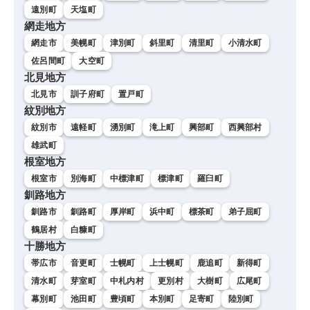
遠別町
天塩町
網走地方
網走市
美幌町
津別町
斜里町
清里町
小清水町
佐呂間町
大空町
北見地方
北見市
訓子府町
置戸町
紋別地方
紋別市
遠軽町
湧別町
滝上町
興部町
西興部村
雄武町
根室地方
根室市
別海町
中標津町
標津町
羅臼町
釧路地方
釧路市
釧路町
厚岸町
浜中町
標茶町
弟子屈町
鶴居村
白糠町
十勝地方
帯広市
音更町
士幌町
上士幌町
鹿追町
新得町
清水町
芽室町
中札内村
更別村
大樹町
広尾町
幕別町
池田町
豊頃町
本別町
足寄町
陸別町