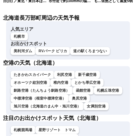
日(日) ／東北・東日本は急
市付近で約100mmの猛烈
も…依然として震度5弱
な雷雨に注意〈ウェザーニ
な雨
戒
ュースLiVEイブニング・戸
北海道長万部町周辺の天気予報
北美月／芳野達郎〉
人気エリア
札幌市
お出かけスポット
美利河ダム
RVパーク ピリカ
道の駅くろまつない
空港の天気（北海道）
たきかわスカイパーク
利尻空港
新千歳空港
オホーツク紋別空港
稚内空港
とかち帯広空港
釧路空港（たんちょう釧路空港）
函館空港
札幌丘珠空港
中標津空港（根室中標津空港）
奥尻空港
旭川空港（北海道のまん中・旭川空港）
女満別空港
注目のお出かけスポット天気（北海道）
札幌競馬場
星野リゾート トマム