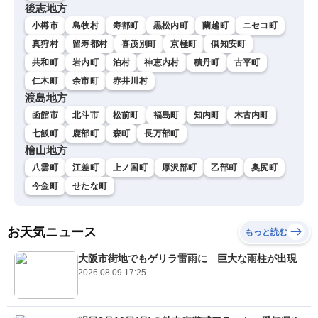
後志地方
小樽市
島牧村
寿都町
黒松内町
蘭越町
ニセコ町
真狩村
留寿都村
喜茂別町
京極町
倶知安町
共和町
岩内町
泊村
神恵内村
積丹町
古平町
仁木町
余市町
赤井川村
渡島地方
函館市
北斗市
松前町
福島町
知内町
木古内町
七飯町
鹿部町
森町
長万部町
檜山地方
八雲町
江差町
上ノ国町
厚沢部町
乙部町
奥尻町
今金町
せたな町
お天気ニュース
もっと読む
大阪市街地でもゲリラ雷雨に 巨大な雨柱が出現
2026.08.09 17:25