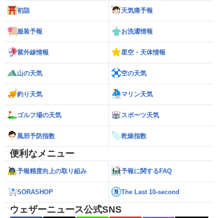
初詣
天気痛予報
服装予報
お洗濯情報
紫外線情報
星空・天体情報
山の天気
空の天気
釣り天気
マリン天気
ゴルフ場の天気
スポーツ天気
風邪予防指数
乾燥指数
便利なメニュー
予報精度向上の取り組み
予報に関するFAQ
SORASHOP
The Last 10-second
ウェザーニュース公式SNS