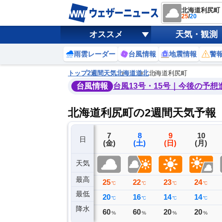
北海道利尻町
25
/
20
オススメ
天気・観測
雨雲レーダー
台風情報
地震情報
警
トップ
2週間天気
北海道
道北
北海道利尻町
台風情報
台風13号・15号｜今後の予想
北海道利尻町の2週間天気予報
4
5
6
7
8
9
10
日
(火)
(水)
(木)
(金)
(土)
(日)
(月)
天気
最高
25
25
25
25
22
23
24
℃
℃
℃
℃
℃
℃
℃
最低
22
21
22
20
16
14
14
℃
℃
℃
℃
℃
℃
℃
降水
0
0
0
60
60
20
20
ミリ
ミリ
ミリ
%
%
%
%