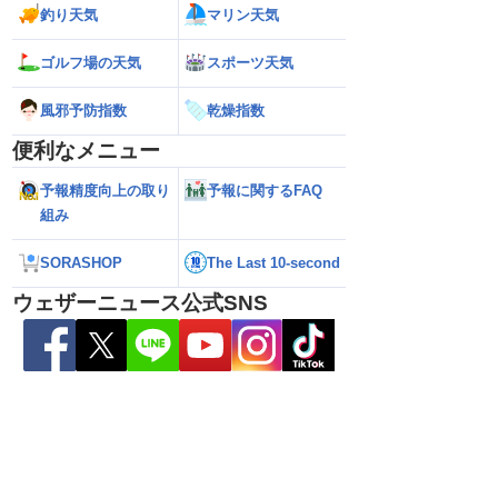
釣り天気
マリン天気
6】大型で強い台風13号
【台風13号 2026】台風13号による熊本
【雨情報】西〜東
接近 暴風や大雨警戒
県への影響は？（7日9時更新）
影響で強雨 九州で
ゴルフ場の天気
スポーツ天気
風邪予防指数
乾燥指数
便利なメニュー
予報精度向上の取り
予報に関するFAQ
組み
SORASHOP
The Last 10-second
ウェザーニュース公式SNS