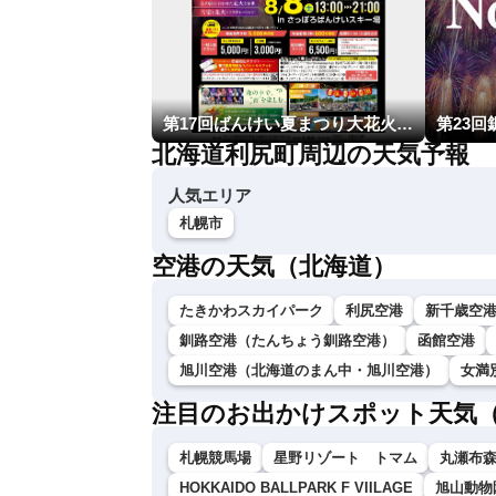
第17回ばんけい夏まつり大花火大会
北海道利尻町周辺の天気予報
人気エリア
札幌市
空港の天気（北海道）
たきかわスカイパーク
利尻空港
新千歳空
釧路空港（たんちょう釧路空港）
函館空港
旭川空港（北海道のまん中・旭川空港）
女満
注目のお出かけスポット天気
札幌競馬場
星野リゾート トマム
丸瀬布
HOKKAIDO BALLPARK F VIILAGE
旭山動物