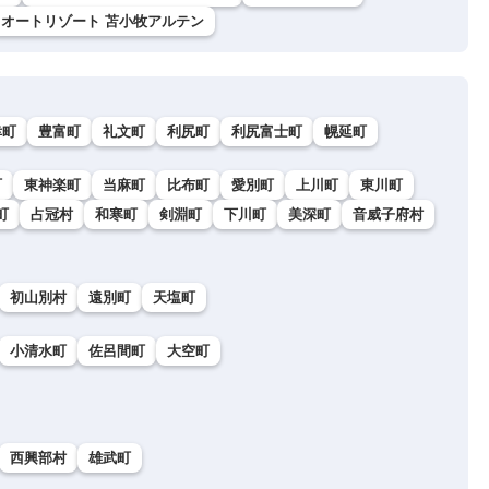
オートリゾート 苫小牧アルテン
幸町
豊富町
礼文町
利尻町
利尻富士町
幌延町
町
東神楽町
当麻町
比布町
愛別町
上川町
東川町
町
占冠村
和寒町
剣淵町
下川町
美深町
音威子府村
初山別村
遠別町
天塩町
小清水町
佐呂間町
大空町
西興部村
雄武町