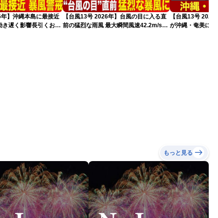
026年】沖縄本島に最接近
【台風13号 2026年】台風の目に入る直
【台風13号 202
動き遅く影響長引くおそ
前の猛烈な雨風 最大瞬間風速42.2m/s観
が沖縄・奄美に最
新）
測 吹き返しも猛烈な暴風になるおそれ
（7日10時現在）
（7日11時更新）
もっと見る