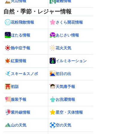
火山情報
避難情報
自然・季節・レジャー情報
花粉飛散情報
さくら開花情報
ほたる情報
あじさい情報
熱中症予報
花火天気
紅葉情報
イルミネーション
スキー＆スノボ
初日の出
初詣
天気痛予報
服装予報
お洗濯情報
紫外線情報
星空・天体情報
山の天気
空の天気