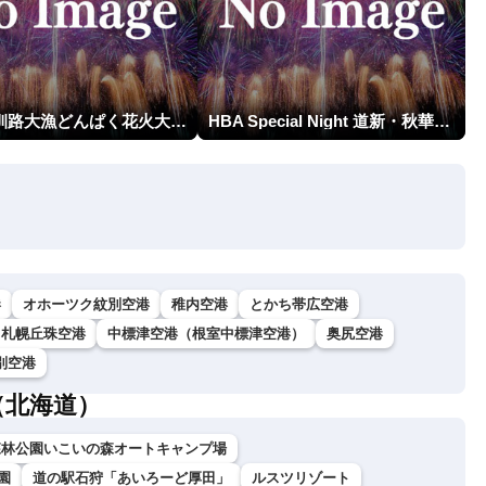
第23回釧路大漁どんぱく花火大会 ～道新・光と音のファンタジー～
HBA Special Night 道新・秋華火（はなび）
港
オホーツク紋別空港
稚内空港
とかち帯広空港
札幌丘珠空港
中標津空港（根室中標津空港）
奥尻空港
別空港
（北海道）
森林公園いこいの森オートキャンプ場
園
道の駅石狩「あいろーど厚田」
ルスツリゾート