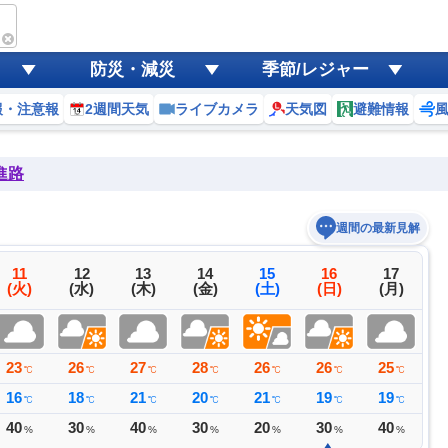
防災・減災
季節/レジャー
報・注意報
2週間天気
ライブカメラ
天気図
避難情報
進路
週間の最新見解
11
12
13
14
15
16
17
(火)
(水)
(木)
(金)
(土)
(日)
(月)
23
26
27
28
26
26
25
2
℃
℃
℃
℃
℃
℃
℃
16
18
21
20
21
19
19
1
℃
℃
℃
℃
℃
℃
℃
40
30
40
30
20
30
40
1
%
%
%
%
%
%
%