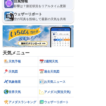
台風情報
影響は？接近状況をリアルタイム更新
ウェザーリポート
空の写真を投稿して最新の天気を共有
天気メニュー
天気予報
2週間天気
天気図
過去天気図
気象衛星
お天気ニュース
世界天気
アメダス(実況天気)
アメダスランキング
ウェザーリポート