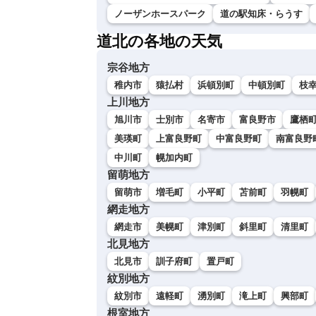
ノーザンホースパーク
道の駅知床・らうす
道北の各地の天気
宗谷地方
稚内市
猿払村
浜頓別町
中頓別町
枝
上川地方
旭川市
士別市
名寄市
富良野市
鷹栖
美瑛町
上富良野町
中富良野町
南富良野
中川町
幌加内町
留萌地方
留萌市
増毛町
小平町
苫前町
羽幌町
網走地方
網走市
美幌町
津別町
斜里町
清里町
北見地方
北見市
訓子府町
置戸町
紋別地方
紋別市
遠軽町
湧別町
滝上町
興部町
根室地方