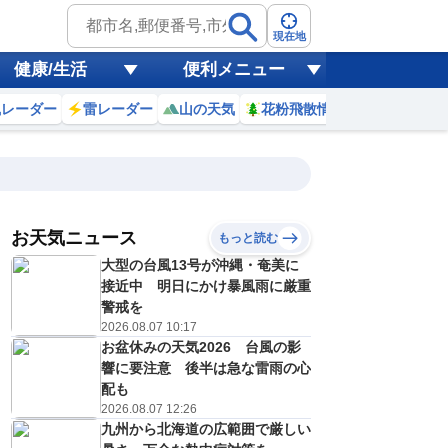
現在地
健康/生活
便利メニュー
風レーダー
雷レーダー
山の天気
花粉飛散情報
世界天気
お天気ニュース
もっと読む
18
19
20
21
大型の台風13号が沖縄・奄美に
(火)
(水)
(木)
(金)
予報の
接近中 明日にかけ暴風雨に厳重
C
C
E
D
信頼度
高
警戒を
A
2026.08.07 10:17
B
お盆休みの天気2026 台風の影
C
5
25
25
26
D
響に要注意 後半は急な雷雨の心
℃
℃
℃
℃
E
配も
8
18
21
21
低
℃
℃
℃
℃
2026.08.07 12:26
？
0
20
30
30
九州から北海道の広範囲で厳しい
%
%
%
%