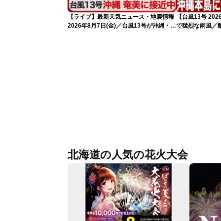
【ライブ】最新天気ニュース・地震情報
【台風13号 2
2026年8月7日(金)／台風13号が沖縄・奄
で猛烈な雨風／
美に最接近へ 令和8年熊本地震情報
れ（7日13時更
〈ウェザーニュースLiVEコーヒータイ
ム・江川清音／有賀哲夫〉
北海道の人気の花火大会