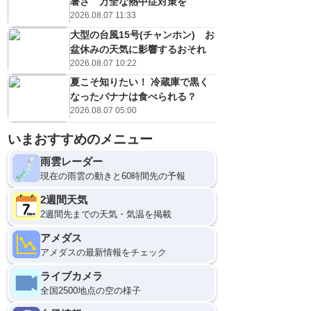
暑さ 万全な熱中症対策を
2026.08.07 11:33
大型の台風15号(チャンホン) お
盆休みの天気に影響するおそれ
2026.08.07 10:22
夏こそ知りたい！ 冷蔵庫で黒く
なったバナナは食べられる？
2026.08.07 05:00
いまおすすめのメニュー
雨雲レーダー
現在の雨雲の動きと60時間先の予報
2週間天気
2週間先までの天気・気温を掲載
アメダス
アメダスの最新情報をチェック
ライブカメラ
全国2500地点の空の様子