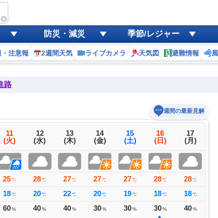
防災・減災
季節/レジャー
報・注意報
2週間天気
ライブカメラ
天気図
避難情報
進路
週間の最新見解
11
12
13
14
15
16
17
(火)
(水)
(木)
(金)
(土)
(日)
(月)
25
28
27
27
27
28
28
2
℃
℃
℃
℃
℃
℃
℃
18
20
22
20
19
18
18
2
℃
℃
℃
℃
℃
℃
℃
60
40
40
30
30
30
40
2
%
%
%
%
%
%
%