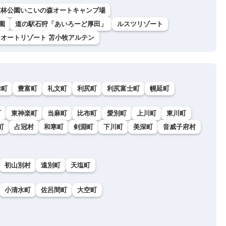
森林公園いこいの森オートキャンプ場
園
道の駅石狩「あいろーど厚田」
ルスツリゾート
オートリゾート 苫小牧アルテン
幸町
豊富町
礼文町
利尻町
利尻富士町
幌延町
町
東神楽町
当麻町
比布町
愛別町
上川町
東川町
町
占冠村
和寒町
剣淵町
下川町
美深町
音威子府村
初山別村
遠別町
天塩町
小清水町
佐呂間町
大空町