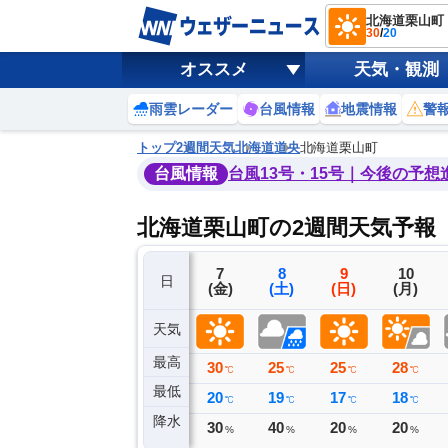
北海道栗山町
30
/
20
オススメ
天気・観測
雨雲レーダー
台風情報
地震情報
警
トップ
2週間天気
北海道
道央
北海道栗山町
台風情報
台風13号・15号｜今後の予想
北海道栗山町の2週間天気予報
4
5
6
7
8
9
10
日
(火)
(水)
(木)
(金)
(土)
(日)
(月)
天気
最高
24
26
28
30
25
25
28
℃
℃
℃
℃
℃
℃
℃
最低
17
17
18
20
19
17
18
℃
℃
℃
℃
℃
℃
℃
降水
0
0
0
30
40
20
20
ミリ
ミリ
ミリ
%
%
%
%