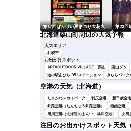
第17回ばんけい夏まつり大花火大会
北海道栗山町周辺の天気予報
人気エリア
札幌市
お出かけスポット
ART×OUTDOOR VILLAGE 栗山
栗山ダム
道の駅あびら D51ステーション
きららパーク
空港の天気（北海道）
たきかわスカイパーク
利尻空港
新千歳空
釧路空港（たんちょう釧路空港）
函館空港
旭川空港（北海道のまん中・旭川空港）
女満
注目のお出かけスポット天気