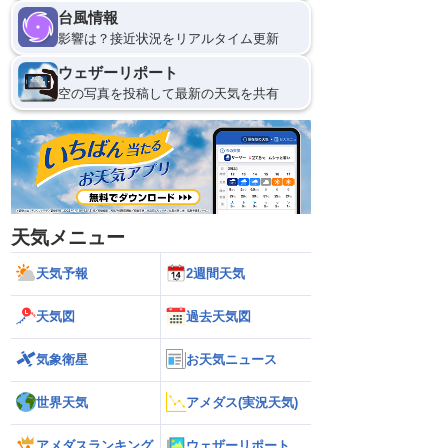
台風情報
影響は？接近状況をリアルタイム更新
ウェザーリポート
空の写真を投稿して最新の天気を共有
天気メニュー
天気予報
2週間天気
天気図
過去天気図
気象衛星
お天気ニュース
世界天気
アメダス(実況天気)
アメダスランキング
ウェザーリポート