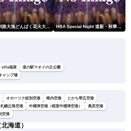
第23回釧路大漁どんぱく花火大会 ～道新・光と音のファンタジー～
HBA Special Night 道新・秋華火（はなび）
villa福座
道の駅マオイの丘公園
キャンプ場
港
オホーツク紋別空港
稚内空港
とかち帯広空港
札幌丘珠空港
中標津空港（根室中標津空港）
奥尻空港
別空港
（北海道）