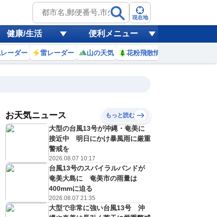
現在地
健康/生活
便利メニュー
風レーダー
雷レーダー
山の天気
花粉飛散情報
世界天気
お天気ニュース
もっと読む
18
19
20
21
大型の台風13号が沖縄・奄美に
(火)
(水)
(木)
(金)
予報の
接近中 明日にかけ暴風雨に厳重
C
D
D
E
信頼度
高
警戒を
A
2026.08.07 10:17
B
台風13号のスパイラルバンドが
C
9
27
28
29
D
奄美大島に 奄美市の雨量は
℃
℃
℃
℃
E
400mmに迫る
0
20
19
20
低
℃
℃
℃
℃
2026.08.07 21:35
？
0
30
30
40
大型で非常に強い台風13号 沖
%
%
%
%