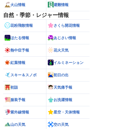
火山情報
避難情報
自然・季節・レジャー情報
花粉飛散情報
さくら開花情報
ほたる情報
あじさい情報
熱中症予報
花火天気
紅葉情報
イルミネーション
スキー＆スノボ
初日の出
初詣
天気痛予報
服装予報
お洗濯情報
紫外線情報
星空・天体情報
山の天気
空の天気