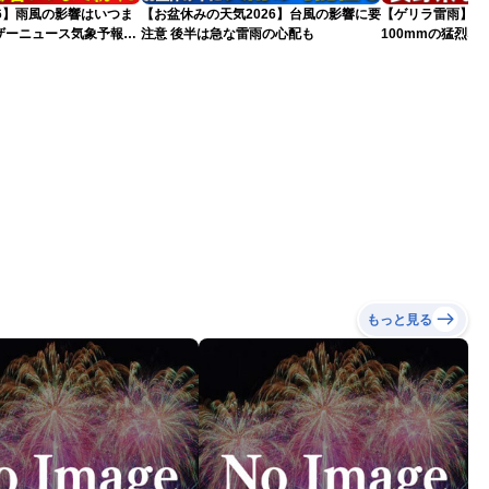
026】雨風の影響はいつま
【お盆休みの天気2026】台風の影響に要
【ゲリラ雷雨】長
ザーニュース気象予報士
注意 後半は急な雷雨の心配も
100mmの猛烈
情報）
録的短時間大雨
もっと見る