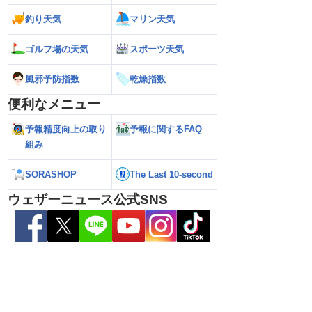
野県で1時間に約
【台風13号 2026】沖縄付近で「非常に
【台風15号 202
釣り天気
マリン天気
な雨／気象防災速報・記
強い」勢力に再発達 荒天に厳重警戒を
本に接近する可能
（7日18時最新情報）
気象予報士解説（7
ゴルフ場の天気
スポーツ天気
風邪予防指数
乾燥指数
便利なメニュー
予報精度向上の取り
予報に関するFAQ
組み
SORASHOP
The Last 10-second
ウェザーニュース公式SNS