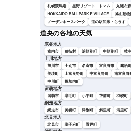
札幌競馬場
星野リゾート トマム
丸瀬布
HOKKAIDO BALLPARK F VIILAGE
旭山動物
ノーザンホースパーク
道の駅知床・らうす
道央の各地の天気
宗谷地方
稚内市
猿払村
浜頓別町
中頓別町
枝
上川地方
旭川市
士別市
名寄市
富良野市
鷹栖
美瑛町
上富良野町
中富良野町
南富良野
中川町
幌加内町
留萌地方
留萌市
増毛町
小平町
苫前町
羽幌町
網走地方
網走市
美幌町
津別町
斜里町
清里町
北見地方
北見市
訓子府町
置戸町