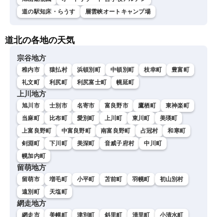
道の駅知床・らうす
層雲峡オートキャンプ場
道北の各地の天気
宗谷地方
稚内市
猿払村
浜頓別町
中頓別町
枝幸町
豊富町
礼文町
利尻町
利尻富士町
幌延町
上川地方
旭川市
士別市
名寄市
富良野市
鷹栖町
東神楽町
当麻町
比布町
愛別町
上川町
東川町
美瑛町
上富良野町
中富良野町
南富良野町
占冠村
和寒町
剣淵町
下川町
美深町
音威子府村
中川町
幌加内町
留萌地方
留萌市
増毛町
小平町
苫前町
羽幌町
初山別村
遠別町
天塩町
網走地方
網走市
美幌町
津別町
斜里町
清里町
小清水町