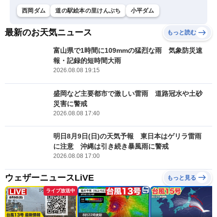
西岡ダム
道の駅絵本の里けんぶち
小平ダム
最新のお天気ニュース
もっと読む
富山県で1時間に109mmの猛烈な雨 気象防災速
報・記録的短時間大雨
2026.08.08 19:15
盛岡など主要都市で激しい雷雨 道路冠水や土砂
災害に警戒
2026.08.08 17:40
明日8月9日(日)の天気予報 東日本はゲリラ雷雨
に注意 沖縄は引き続き暴風雨に警戒
2026.08.08 17:00
ウェザーニュースLiVE
もっと見る
ライブ放送中