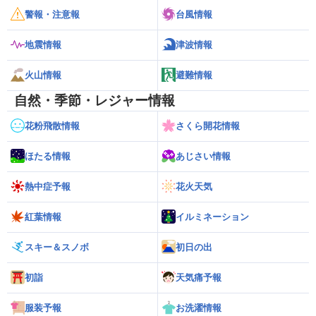
警報・注意報
台風情報
地震情報
津波情報
火山情報
避難情報
自然・季節・レジャー情報
花粉飛散情報
さくら開花情報
ほたる情報
あじさい情報
熱中症予報
花火天気
紅葉情報
イルミネーション
スキー＆スノボ
初日の出
初詣
天気痛予報
服装予報
お洗濯情報