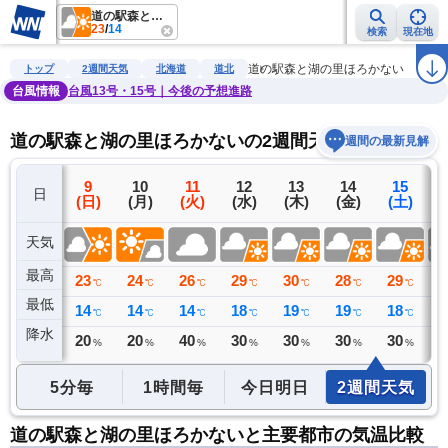
道の駅森と湖の里ほろかない
23
/
14
検索
現在地
雨雲レーダー
台風情報
地震情報
警報・注意報
2週間天気
ラ
道の駅森と湖の里ほろかない
トップ
2週間天気
北海道
道北
台風情報
台風13号・15号｜今後の予想進路
道の駅森と湖の里ほろかないの2週間天気予報
週間の最新見解
8
9
10
11
12
13
14
15
日
(土)
(日)
(月)
(火)
(水)
(木)
(金)
(土)
(
天気
最高
24
23
24
26
29
30
28
29
3
℃
℃
℃
℃
℃
℃
℃
℃
最低
15
14
14
14
18
19
19
18
1
℃
℃
℃
℃
℃
℃
℃
℃
降水
0
20
20
40
30
30
30
30
3
ミリ
%
%
%
%
%
%
%
5分毎
1時間毎
今日明日
2週間天気
道の駅森と湖の里ほろかないと主要都市の気温比較