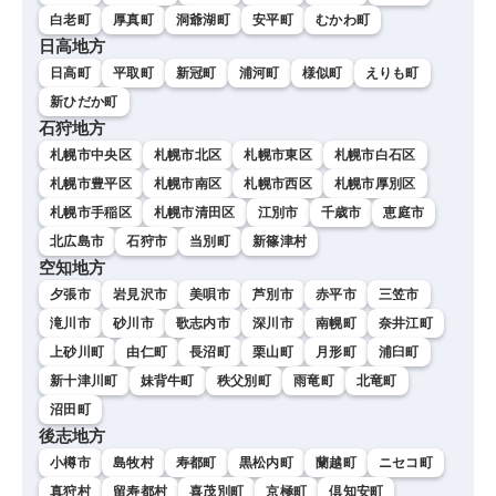
白老町
厚真町
洞爺湖町
安平町
むかわ町
日高地方
日高町
平取町
新冠町
浦河町
様似町
えりも町
新ひだか町
石狩地方
札幌市中央区
札幌市北区
札幌市東区
札幌市白石区
札幌市豊平区
札幌市南区
札幌市西区
札幌市厚別区
札幌市手稲区
札幌市清田区
江別市
千歳市
恵庭市
北広島市
石狩市
当別町
新篠津村
空知地方
夕張市
岩見沢市
美唄市
芦別市
赤平市
三笠市
滝川市
砂川市
歌志内市
深川市
南幌町
奈井江町
上砂川町
由仁町
長沼町
栗山町
月形町
浦臼町
新十津川町
妹背牛町
秩父別町
雨竜町
北竜町
沼田町
後志地方
小樽市
島牧村
寿都町
黒松内町
蘭越町
ニセコ町
真狩村
留寿都村
喜茂別町
京極町
倶知安町