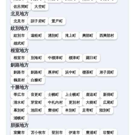
佐呂間町
大空町
北見地方
北見市
訓子府町
置戸町
紋別地方
紋別市
遠軽町
湧別町
滝上町
興部町
西興部村
雄武町
根室地方
根室市
別海町
中標津町
標津町
羅臼町
釧路地方
釧路市
釧路町
厚岸町
浜中町
標茶町
弟子屈町
鶴居村
白糠町
十勝地方
帯広市
音更町
士幌町
上士幌町
鹿追町
新得町
清水町
芽室町
中札内村
更別村
大樹町
広尾町
幕別町
池田町
豊頃町
本別町
足寄町
陸別町
浦幌町
胆振地方
室蘭市
苫小牧市
登別市
伊達市
豊浦町
壮瞥町