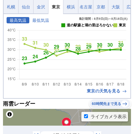
札幌
仙台
金沢
東京
横浜
名古屋
京都
大阪
広
集計期間：8月9日(日)～8月18日(火)
最高気温
最低気温
道の駅森と湖の里ほろかない
東京
東京の天気を見る
雨雲レーダー
60時間先まで見る