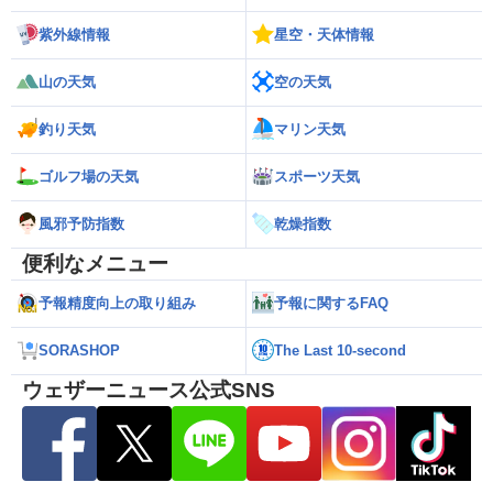
紫外線情報
星空・天体情報
山の天気
空の天気
釣り天気
マリン天気
ゴルフ場の天気
スポーツ天気
風邪予防指数
乾燥指数
便利なメニュー
予報精度向上の取り組み
予報に関するFAQ
SORASHOP
The Last 10-second
ウェザーニュース公式SNS