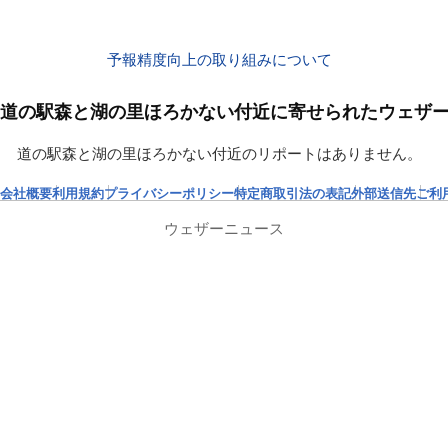
予報精度向上の取り組みについて
道の駅森と湖の里ほろかない付近に寄せられたウェザ
道の駅森と湖の里ほろかない付近のリポートはありません。
会社概要
利用規約
プライバシーポリシー
特定商取引法の表記
外部送信先
ご利
ウェザーニュース