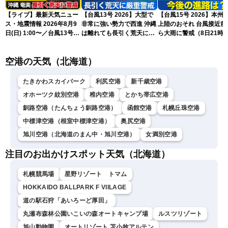
【ライブ】最新天気ニュー
【台風13号 2026】大型で
【台風15号 2026】本州
ス・地震情報 2026年8月9
非常に強い勢力で西進 沖縄
上陸のおそれ 台風接近前
日(日) 1:00〜／台風13号・
は離れても長引く荒天に厳
ら大雨に警戒（8日21時
15号情報 令和8年熊本地
重警戒(8日22時更新)
新）
震情報〈ウェザーニュース
空港の天気（北海道）
LiVE〉
たきかわスカイパーク
利尻空港
新千歳空港
オホーツク紋別空港
稚内空港
とかち帯広空港
釧路空港（たんちょう釧路空港）
函館空港
札幌丘珠空港
中標津空港（根室中標津空港）
奥尻空港
旭川空港（北海道のまん中・旭川空港）
女満別空港
注目のお出かけスポット天気（北海道）
札幌競馬場
星野リゾート トマム
HOKKAIDO BALLPARK F VIILAGE
道の駅石狩「あいろーど厚田」
丸瀬布森林公園いこいの森オートキャンプ場
ルスツリゾート
旭山動物園
オートリゾート 苫小牧アルテン