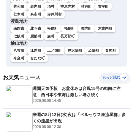
共和町
岩内町
泊村
神恵内村
積丹町
古平町
仁木町
余市町
赤井川村
渡島地方
函館市
北斗市
松前町
福島町
知内町
木古内町
七飯町
鹿部町
森町
長万部町
檜山地方
八雲町
江差町
上ノ国町
厚沢部町
乙部町
奥尻町
今金町
せたな町
お天気ニュース
もっと読む
週間天気予報 お盆休みは台風15号の動向に注
意 西日本や東海は厳しい暑さ続く
2026.08.08 14:45
来週の8月12日(水)夜は「ペルセウス座流星群」多
くの流星が出現
2026.08.08 12:30