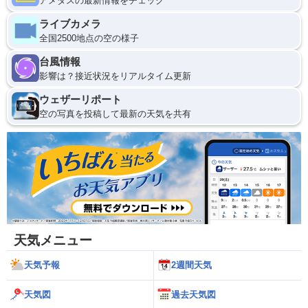
アメダスの最新情報をチェック
ライブカメラ
全国2500地点の空の様子
台風情報
影響は？接近状況をリアルタイム更新
ウェザーリポート
空の写真を投稿して最新の天気を共有
天気メニュー
天気予報
2週間天気
天気図
過去天気図