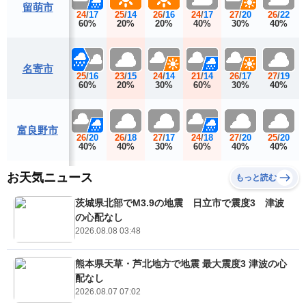
留萌市
24
/
17
25
/
14
26
/
16
24
/
17
27
/
20
26
/
22
60%
20%
20%
40%
30%
40%
名寄市
25
/
16
23
/
15
24
/
14
21
/
14
26
/
17
27
/
19
60%
20%
30%
60%
30%
40%
富良野市
26
/
20
26
/
18
27
/
17
24
/
18
27
/
20
25
/
20
40%
40%
30%
60%
40%
40%
お天気ニュース
もっと読む
茨城県北部でM3.9の地震 日立市で震度3 津波
の心配なし
2026.08.08 03:48
熊本県天草・芦北地方で地震 最大震度3 津波の心
配なし
2026.08.07 07:02