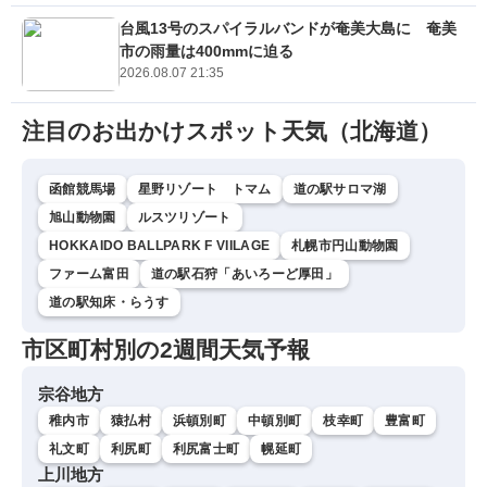
台風13号のスパイラルバンドが奄美大島に 奄美
市の雨量は400mmに迫る
2026.08.07 21:35
注目のお出かけスポット天気（北海道）
函館競馬場
星野リゾート トマム
道の駅サロマ湖
旭山動物園
ルスツリゾート
HOKKAIDO BALLPARK F VIILAGE
札幌市円山動物園
ファーム富田
道の駅石狩「あいろーど厚田」
道の駅知床・らうす
市区町村別の2週間天気予報
宗谷地方
稚内市
猿払村
浜頓別町
中頓別町
枝幸町
豊富町
礼文町
利尻町
利尻富士町
幌延町
上川地方