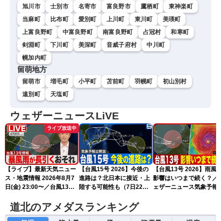
旭川市
士別市
名寄市
富良野市
鷹栖町
東神楽町
当麻町
比布町
愛別町
上川町
東川町
美瑛町
上富良野町
中富良野町
南富良野町
占冠村
和寒町
剣淵町
下川町
美深町
音威子府村
中川町
幌加内町
留萌地方
留萌市
増毛町
小平町
苫前町
羽幌町
初山別村
遠別町
天塩町
ウェザーニュースLiVE
ライブ放送中
【ライブ】最新天気ニュー
【台風15号 2026】今後の
【台風13号 2026】雨風
ス・地震情報 2026年8月7
進路は？北日本に接近・上
影響はいつまで続く？／
日(金) 23:00〜／台風13号
陸する可能性も（7日22時
ェザーニュース気象予報
の影響長引く 〈ウェザーニ
情報）
解説（7日22時情報）
ュースLiVE・川畑玲〉
道北のアメダスランキング