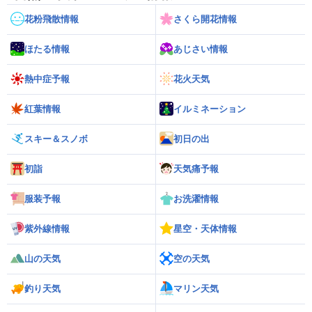
花粉飛散情報
さくら開花情報
ほたる情報
あじさい情報
熱中症予報
花火天気
紅葉情報
イルミネーション
スキー＆スノボ
初日の出
初詣
天気痛予報
服装予報
お洗濯情報
紫外線情報
星空・天体情報
山の天気
空の天気
釣り天気
マリン天気