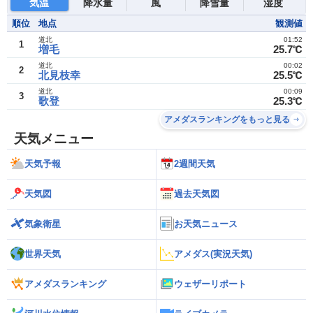
気温
降水量
風
降雪量
湿度
順位
地点
観測値
道北
01:52
1
増毛
25.7℃
道北
00:02
2
北見枝幸
25.5℃
道北
00:09
3
歌登
25.3℃
アメダスランキングをもっと見る
天気メニュー
天気予報
2週間天気
天気図
過去天気図
気象衛星
お天気ニュース
世界天気
アメダス(実況天気)
アメダスランキング
ウェザーリポート