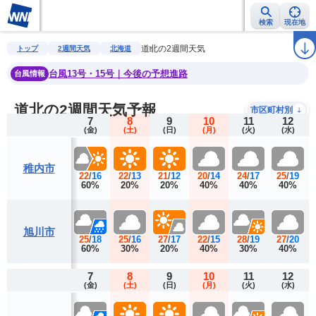
検索
現在地
雨雲レーダー
台風情報
地震情報
警報・注意報
2週間天気
ラ
道北の2週間天気
トップ
2週間天気
北海道
台風13号・15号｜今後の予想進路
台風情報
道北の2週間天気予報
市区町村別
7
8
9
10
11
12
(金)
(土)
(日)
(月)
(火)
(水)
稚内市
22
/
16
22
/
13
21
/
12
20
/
14
24
/
17
25
/
19
60%
20%
20%
40%
40%
40%
旭川市
25
/
18
25
/
16
27
/
17
22
/
15
28
/
19
27
/
20
60%
30%
20%
40%
30%
40%
7
8
9
10
11
12
(金)
(土)
(日)
(月)
(火)
(水)