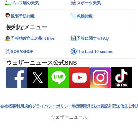
ゴルフ場の天気
スポーツ天気
風邪予防指数
乾燥指数
便利なメニュー
予報精度向上の取り組み
予報に関するFAQ
SORASHOP
The Last 10-second
ウェザーニュース公式SNS
会社概要
利用規約
プライバシーポリシー
特定商取引法の表記
外部送信先
ご利
ウェザーニュース