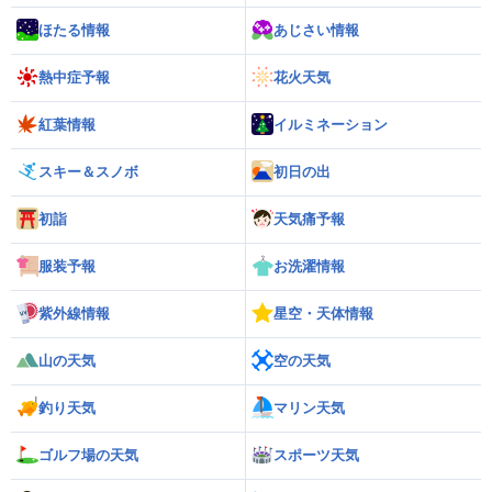
ほたる情報
あじさい情報
熱中症予報
花火天気
紅葉情報
イルミネーション
スキー＆スノボ
初日の出
初詣
天気痛予報
服装予報
お洗濯情報
紫外線情報
星空・天体情報
山の天気
空の天気
釣り天気
マリン天気
ゴルフ場の天気
スポーツ天気