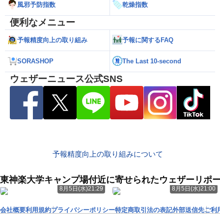
風邪予防指数
乾燥指数
便利なメニュー
予報精度向上の取り組み
予報に関するFAQ
SORASHOP
The Last 10-second
ウェザーニュース公式SNS
予報精度向上の取り組みについて
東神楽大学キャンプ場付近に寄せられたウェザーリポ
8月5日(水)21:29
8月5日(水)21:00
会社概要
利用規約
プライバシーポリシー
特定商取引法の表記
外部送信先
ご利