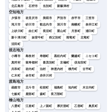
北広島市
石狩市
当別町
新篠津村
空知地方
夕張市
岩見沢市
美唄市
芦別市
赤平市
三笠市
滝川市
砂川市
歌志内市
深川市
南幌町
奈井江町
上砂川町
由仁町
長沼町
栗山町
月形町
浦臼町
新十津川町
妹背牛町
秩父別町
雨竜町
北竜町
沼田町
後志地方
小樽市
島牧村
寿都町
黒松内町
蘭越町
ニセコ町
真狩村
留寿都村
喜茂別町
京極町
倶知安町
共和町
岩内町
泊村
神恵内村
積丹町
古平町
仁木町
余市町
赤井川村
渡島地方
函館市
北斗市
松前町
福島町
知内町
木古内町
七飯町
鹿部町
森町
長万部町
檜山地方
八雲町
江差町
上ノ国町
厚沢部町
乙部町
奥尻町