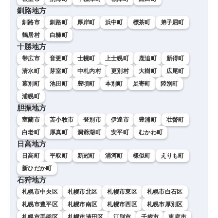
釧路地方
釧路市
釧路町
厚岸町
浜中町
標茶町
弟子屈町
鶴居村
白糠町
十勝地方
帯広市
音更町
士幌町
上士幌町
鹿追町
新得町
清水町
芽室町
中札内村
更別村
大樹町
広尾町
幕別町
池田町
豊頃町
本別町
足寄町
陸別町
浦幌町
胆振地方
室蘭市
苫小牧市
登別市
伊達市
豊浦町
壮瞥町
白老町
厚真町
洞爺湖町
安平町
むかわ町
日高地方
日高町
平取町
新冠町
浦河町
様似町
えりも町
新ひだか町
石狩地方
札幌市中央区
札幌市北区
札幌市東区
札幌市白石区
札幌市豊平区
札幌市南区
札幌市西区
札幌市厚別区
札幌市手稲区
札幌市清田区
江別市
千歳市
恵庭市