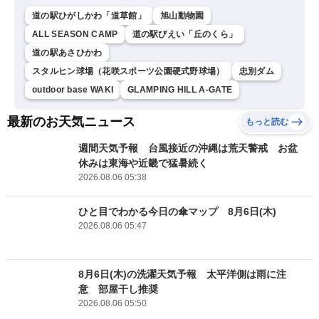
道の駅ひがしかわ「道草館」
旭山動物園
ALL SEASON CAMP
道の駅びえい「丘のくら」
道の駅あさひかわ
スタルヒン球場（花咲スポーツ公園硬式野球場）
忠別ダム
outdoor base WAKI
GLAMPING HILL A-GATE
最新のお天気ニュース
もっと読む
週間天気予報 台風接近の沖縄は荒天警戒 お盆
休みは東海や近畿で猛暑続く
2026.08.06 05:38
ひと目でわかる今日の傘マップ 8月6日(木)
2026.08.06 05:47
8月6日(木)の洗濯天気予報 太平洋側は雨に注
意 部屋干し推奨
2026.08.06 05:50