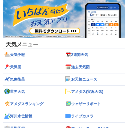
天気メニュー
天気予報
2週間天気
天気図
過去天気図
気象衛星
お天気ニュース
世界天気
アメダス(実況天気)
アメダスランキング
ウェザーリポート
河川水位情報
ライブカメラ