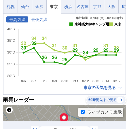
札幌
仙台
金沢
東京
横浜
名古屋
京都
大阪
広
集計期間：8月6日(木)～8月15日(土)
最高気温
最低気温
東神楽大学キャンプ場
東京
東京の天気を見る
雨雲レーダー
60時間先まで見る