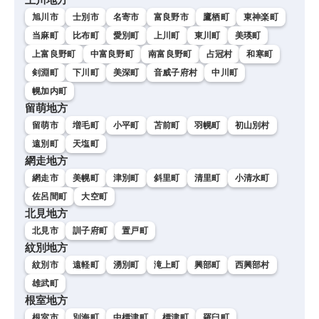
旭川市
士別市
名寄市
富良野市
鷹栖町
東神楽町
当麻町
比布町
愛別町
上川町
東川町
美瑛町
上富良野町
中富良野町
南富良野町
占冠村
和寒町
剣淵町
下川町
美深町
音威子府村
中川町
幌加内町
留萌地方
留萌市
増毛町
小平町
苫前町
羽幌町
初山別村
遠別町
天塩町
網走地方
網走市
美幌町
津別町
斜里町
清里町
小清水町
佐呂間町
大空町
北見地方
北見市
訓子府町
置戸町
紋別地方
紋別市
遠軽町
湧別町
滝上町
興部町
西興部村
雄武町
根室地方
根室市
別海町
中標津町
標津町
羅臼町