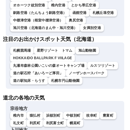
オホーツク紋別空港
稚内空港
とかち帯広空港
釧路空港（たんちょう釧路空港）
函館空港
札幌丘珠空港
中標津空港（根室中標津空港）
奥尻空港
旭川空港（北海道のまん中・旭川空港）
女満別空港
注目のお出かけスポット天気（北海道）
札幌競馬場
星野リゾート トマム
旭山動物園
HOKKAIDO BALLPARK F VIILAGE
丸瀬布森林公園いこいの森オートキャンプ場
ルスツリゾート
道の駅石狩「あいろーど厚田」
ノーザンホースパーク
道の駅知床・らうす
札幌市円山動物園
道北の各地の天気
宗谷地方
稚内市
猿払村
浜頓別町
中頓別町
枝幸町
豊富町
礼文町
利尻町
利尻富士町
幌延町
上川地方