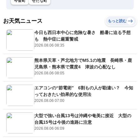
今金町
せたな町
お天気ニュース
もっと読む
今日も西日本中心に危険な暑さ 酷暑に迫る予想
も 熱中症に厳重警戒
2026.08.06 08:35
熊本県天草・芦北地方でM5.1の地震 長崎県・鹿
児島県・熊本県で震度4 津波の心配なし
2026.08.06 08:05
エアコンの“節電術” 6割もの人が勘違い？ 今知
っておきたい効果的な使用法
2026.08.06 07:00
大型で強い台風13号は沖縄や奄美に接近 大型の
台風15号は今後の進路に注意
2026.08.06 06:09