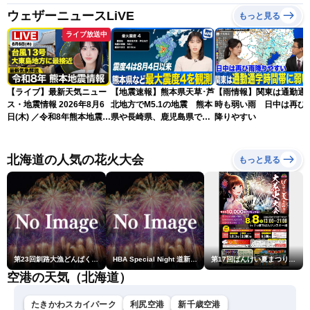
ウェザーニュースLiVE
もっと見る
ライブ放送中
【ライブ】最新天気ニュー
【地震速報】熊本県天草･芦
【雨情報】関東は通勤通
ス・地震情報 2026年8月6
北地方でM5.1の地震 熊本
時も弱い雨 日中は再び
日(木) ／令和8年熊本地震情
県や長崎県、鹿児島県で震
降りやすい
報／台風13号が大東島地方
度4を観測
に最接近 沖縄は荒天警戒
〈ウェザーニュースLiVEサ
北海道の人気の花火大会
もっと見る
ンシャイン・松本真央／山
口剛央〉
第23回釧路大漁どんぱく花火大会 ～道新・光と音のファンタジー～
HBA Special Night 道新・秋華火（はなび）
第17回ばんけい夏まつり大花火大会
空港の天気（北海道）
たきかわスカイパーク
利尻空港
新千歳空港