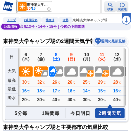
東神楽大学キャンプ場
30
/
16
検索
現在地
雨雲レーダー
台風情報
地震情報
警報・注意報
2週間天気
ラ
東神楽大学キャンプ場
トップ
2週間天気
北海道
道北
台風情報
台風13号・14号・15号｜今後の予想進路
東神楽大学キャンプ場の2週間天気予報
週間の最新見解
5
6
7
8
9
10
11
12
日
(水)
(木)
(金)
(土)
(日)
(月)
(火)
(水)
(
天気
最高
31
30
32
26
26
25
29
28
2
℃
℃
℃
℃
℃
℃
℃
℃
最低
14
16
18
17
16
14
15
16
1
℃
℃
℃
℃
℃
℃
℃
℃
降水
0
20
30
40
40
30
30
40
3
ミリ
%
%
%
%
%
%
%
5分毎
1時間毎
今日明日
2週間天気
東神楽大学キャンプ場と主要都市の気温比較