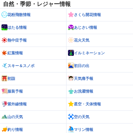
自然・季節・レジャー情報
花粉飛散情報
さくら開花情報
ほたる情報
あじさい情報
熱中症予報
花火天気
紅葉情報
イルミネーション
スキー＆スノボ
初日の出
初詣
天気痛予報
服装予報
お洗濯情報
紫外線情報
星空・天体情報
山の天気
空の天気
釣り情報
マリン情報