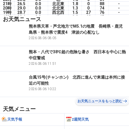
21時
26.5
0.0
北北東
1.8
0
88
-
20時
29.0
0.0
北北東
1.3
0
74
-
19時
28.7
0.0
西北西
1.5
27
76
-
18時
30.6
0.0
南
2.0
60
65
-
お天気ニュース
17時
32.3
0.0
南
1.7
60
59
-
16時
31.7
0.0
東
1.2
60
60
-
熊本県天草・芦北地方でM5.1の地震 長崎県・鹿児
15時
33.1
0.0
北東
3.1
60
55
-
島県・熊本県で震度4 津波の心配なし
14時
33.1
0.0
南東
1.9
60
54
-
13時
33.1
2026.08.06 08:05
0.0
東北東
2.9
60
53
-
熊本・八代で38℃超の危険な暑さ 西日本を中心に熱
中症警戒
2026.08.06 11:51
台風15号(チャンホン) 北西に進んで来週は本州に接
近の可能性
2026.08.06 10:22
お天気ニュースをもっと読む
天気メニュー
天気予報
2週間天気