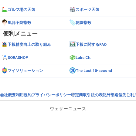
ゴルフ場の天気
スポーツ天気
風邪予防指数
乾燥指数
便利メニュー
予報精度向上の取り組み
予報に関するFAQ
SORASHOP
Labs Ch.
マイソリューション
The Last 10-second
会社概要
利用規約
プライバシーポリシー
特定商取引法の表記
外部送信先
ご利
ウェザーニュース