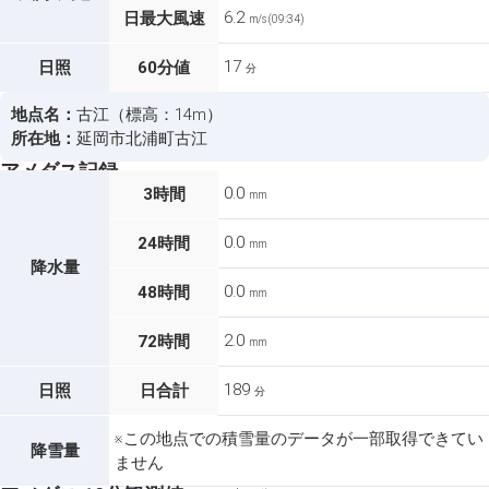
6.2
日最大風速
m/s (09:34)
17
日照
60分値
分
地点名：
古江（標高：14m）
所在地：
延岡市北浦町古江
アメダス記録
0.0
3時間
mm
0.0
24時間
mm
降水量
0.0
48時間
mm
2.0
72時間
mm
189
日照
日合計
分
※この地点での積雪量のデータが一部取得できてい
降雪量
ません