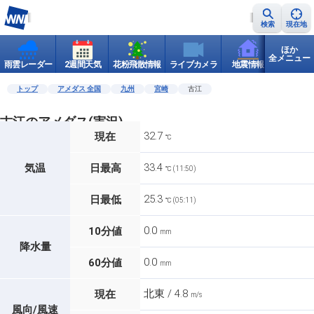
検索
現在地
ほか
全メニュー
雨雲レーダー
2週間天気
花粉飛散情報
ライブカメラ
地震情報
世界天
トップ
アメダス 全国
九州
宮崎
古江
古江のアメダス(実況)
32.7
現在
℃
33.4
気温
日最高
℃ (11:50)
25.3
日最低
℃ (05:11)
0.0
10分値
mm
降水量
0.0
60分値
mm
北東 / 4.8
現在
m/s
風向/風速