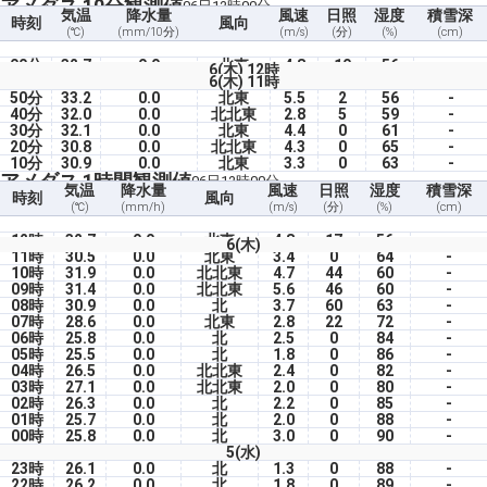
アメダス 10分観測値
06日12時00分
気温
降水量
風速
日照
湿度
積雪深
時刻
風向
(℃)
(mm/10分)
(m/s)
(分)
(%)
(cm)
00分
32.7
0.0
北東
4.8
10
56
-
6(木) 12時
6(木) 11時
50分
33.2
0.0
北東
5.5
2
56
-
40分
32.0
0.0
北北東
2.8
5
59
-
30分
32.1
0.0
北東
4.4
0
61
-
20分
30.8
0.0
北北東
4.3
0
65
-
10分
30.9
0.0
北東
3.3
0
63
-
アメダス 1時間観測値
06日12時00分
気温
降水量
風速
日照
湿度
積雪深
時刻
風向
(℃)
(mm/h)
(m/s)
(分)
(%)
(cm)
12時
32.7
0.0
北東
4.8
17
56
-
6(木)
11時
30.5
0.0
北東
3.4
0
64
-
10時
31.9
0.0
北北東
4.7
44
60
-
09時
31.4
0.0
北北東
5.6
46
60
-
08時
30.9
0.0
北
3.7
60
63
-
07時
28.6
0.0
北東
2.8
22
72
-
06時
25.8
0.0
北
2.5
0
84
-
05時
25.5
0.0
北
1.8
0
86
-
04時
26.5
0.0
北北東
2.4
0
82
-
03時
27.1
0.0
北北東
2.0
0
80
-
02時
26.3
0.0
北
2.2
0
85
-
01時
25.7
0.0
北
2.0
0
88
-
00時
25.8
0.0
北
3.0
0
90
-
5(水)
23時
26.1
0.0
北
1.3
0
88
-
22時
26.2
0.0
北
1.8
0
89
-