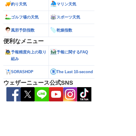
釣り天気
マリン天気
雷警戒】午後は東日
【台風13号 2026】台風離れてもスパイ
【台風15号 202
ゴルフ場の天気
スポーツ天気
状態が非常に不安定に
ラルバンドによる大雨警戒（8日6時情
響するおそれ（8日
報）
風邪予防指数
乾燥指数
便利なメニュー
予報精度向上の取り
予報に関するFAQ
組み
SORASHOP
The Last 10-second
ウェザーニュース公式SNS