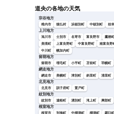
道央の各地の天気
宗谷地方
稚内市
猿払村
浜頓別町
中頓別町
枝
上川地方
旭川市
士別市
名寄市
富良野市
鷹栖
美瑛町
上富良野町
中富良野町
南富良野
中川町
幌加内町
留萌地方
留萌市
増毛町
小平町
苫前町
羽幌町
網走地方
網走市
美幌町
津別町
斜里町
清里町
北見地方
北見市
訓子府町
置戸町
紋別地方
紋別市
遠軽町
湧別町
滝上町
興部町
根室地方
根室市
別海町
中標津町
標津町
羅臼