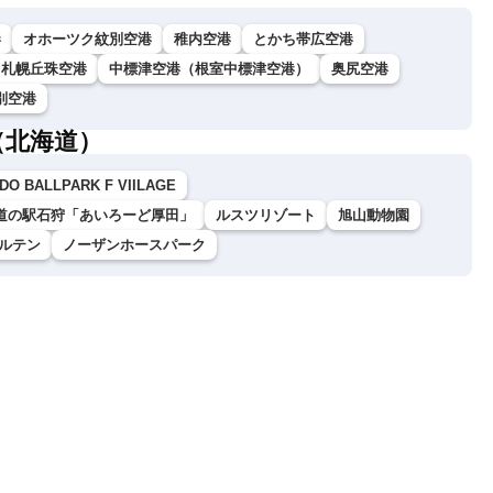
港
オホーツク紋別空港
稚内空港
とかち帯広空港
札幌丘珠空港
中標津空港（根室中標津空港）
奥尻空港
別空港
（北海道）
DO BALLPARK F VIILAGE
道の駅石狩「あいろーど厚田」
ルスツリゾート
旭山動物園
ルテン
ノーザンホースパーク