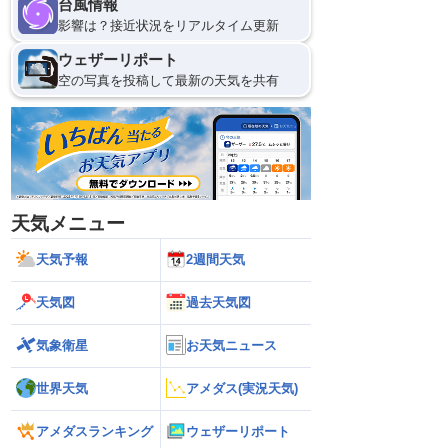
台風情報
影響は？接近状況をリアルタイム更新
ウェザーリポート
空の写真を投稿して最新の天気を共有
天気メニュー
天気予報
2週間天気
天気図
過去天気図
気象衛星
お天気ニュース
世界天気
アメダス(実況天気)
アメダスランキング
ウェザーリポート