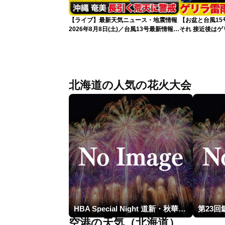
【ライブ】最新天気ニュース・地震情報
【お盆と台風1
2026年8月8日(土)／台風13号最新情報
それ 接近後は
令和8年熊本地震情報〈ウェザーニュー
スLiVEアフタヌーン・山岸愛梨／芳野達
郎〉
北海道の人気の花火大会
HBA Special Night 道新・秋華火（はなび）
空港の天気（北海道）