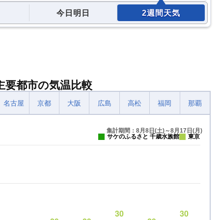
今日明日
2週間天気
主要都市の気温比較
名古屋
京都
大阪
広島
高松
福岡
那覇
集計期間：8月8日(土)～8月17日(月)
サケのふるさと 千歳水族館
東京