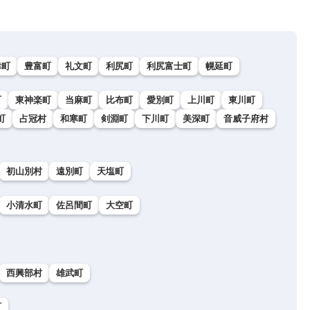
幸町
豊富町
礼文町
利尻町
利尻富士町
幌延町
町
東神楽町
当麻町
比布町
愛別町
上川町
東川町
町
占冠村
和寒町
剣淵町
下川町
美深町
音威子府村
初山別村
遠別町
天塩町
小清水町
佐呂間町
大空町
西興部村
雄武町
町