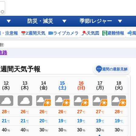
防災・減災
季節/レジャー
報・注意報
2週間天気
ライブカメラ
天気図
避難情報
館
進路
2週間天気予報
週間の最新見解
12
13
14
15
16
17
18
(水)
(木)
(金)
(土)
(日)
(月)
(火)
28
26
26
26
27
27
28
2
℃
℃
℃
℃
℃
℃
℃
21
21
20
19
19
19
19
1
℃
℃
℃
℃
℃
℃
℃
40
40
30
30
30
30
30
2
%
%
%
%
%
%
%