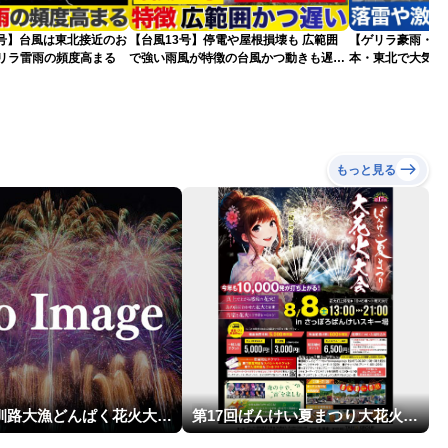
5号】台風は東北接近のお
【台風13号】停電や屋根損壊も 広範囲
【ゲリラ豪雨・落
ゲリラ雷雨の頻度高まる
で強い雨風が特徴の台風かつ動きも遅く
本・東北で大気の
影響が長引くおそれ
2026.08.08
もっと見る
第23回釧路大漁どんぱく花火大会 ～道新・光と音のファンタジー～
第17回ばんけい夏まつり大花火大会