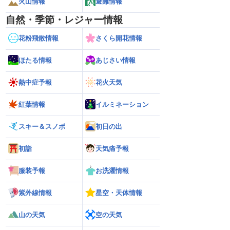
火山情報
避難情報
自然・季節・レジャー情報
花粉飛散情報
さくら開花情報
ほたる情報
あじさい情報
熱中症予報
花火天気
紅葉情報
イルミネーション
スキー＆スノボ
初日の出
初詣
天気痛予報
服装予報
お洗濯情報
紫外線情報
星空・天体情報
山の天気
空の天気