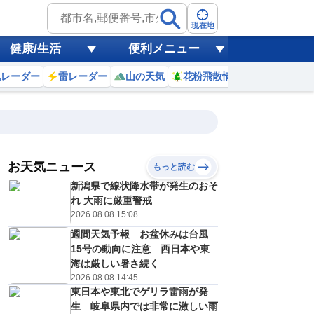
現在地
健康/生活
便利メニュー
風レーダー
雷レーダー
山の天気
花粉飛散情報
世界天気
お天気ニュース
もっと読む
19
20
21
22
新潟県で線状降水帯が発生のおそ
(水)
(木)
(金)
(土)
予報の
れ 大雨に厳重警戒
C
D
C
C
信頼度
高
2026.08.08 15:08
A
週間天気予報 お盆休みは台風
B
C
15号の動向に注意 西日本や東
6
27
26
24
D
℃
℃
℃
℃
海は厳しい暑さ続く
E
2026.08.08 14:45
9
19
18
15
低
℃
℃
℃
℃
？
東日本や東北でゲリラ雷雨が発
0
30
20
20
%
%
%
%
生 岐阜県内では非常に激しい雨