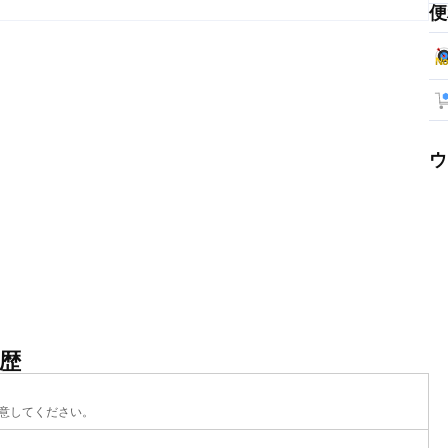
便
ウ
歴
意してください。