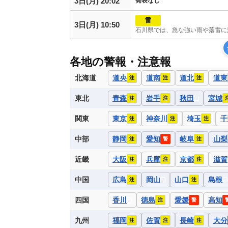
3日(月) 20:02
発表なし
雷
3日(月) 10:50
石川県では、急な強い雨や落雷に
各地の警報・注意報
北海道
道央
道南
道北
道東
注
注
注
東北
青森
岩手
秋田
宮城
注
注
関東
東京
神奈川
埼玉
千
注
注
注
中部
静岡
愛知
岐阜
山梨
注
警
注
近畿
大阪
兵庫
京都
滋賀
注
注
注
中国
広島
岡山
山口
島根
注
注
四国
香川
徳島
愛媛
高知
注
警
九州
福岡
佐賀
長崎
大分
注
注
注