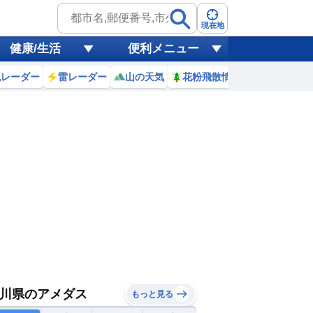
現在地
健康/生活
便利メニュー
風レーダー
雷レーダー
山の天気
花粉飛散情報
世界天気
川県のアメダス
もっと見る