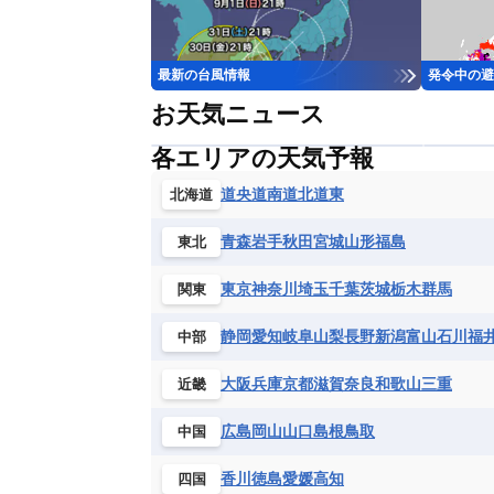
最新の台風情報
発令中の避
お天気ニュース
各エリアの天気予報
道央
道南
道北
道東
北海道
青森
岩手
秋田
宮城
山形
福島
東北
東京
神奈川
埼玉
千葉
茨城
栃木
群馬
関東
静岡
愛知
岐阜
山梨
長野
新潟
富山
石川
福
中部
大阪
兵庫
京都
滋賀
奈良
和歌山
三重
近畿
広島
岡山
山口
島根
鳥取
中国
香川
徳島
愛媛
高知
四国