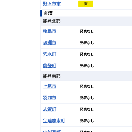
野々市市
雷
能登
能登北部
輪島市
発表なし
珠洲市
発表なし
穴水町
発表なし
能登町
発表なし
能登南部
七尾市
発表なし
羽咋市
発表なし
志賀町
発表なし
宝達志水町
発表なし