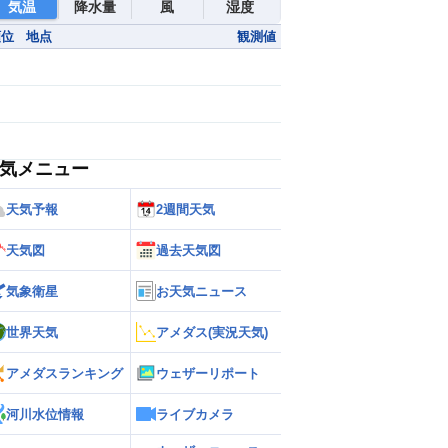
気温
降水量
風
湿度
順位
地点
観測値
気メニュー
天気予報
2週間天気
天気図
過去天気図
気象衛星
お天気ニュース
世界天気
アメダス(実況天気)
アメダスランキング
ウェザーリポート
河川水位情報
ライブカメラ