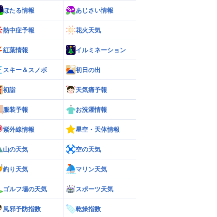
ほたる情報
あじさい情報
熱中症予報
花火天気
紅葉情報
イルミネーション
スキー＆スノボ
初日の出
初詣
天気痛予報
服装予報
お洗濯情報
紫外線情報
星空・天体情報
山の天気
空の天気
釣り天気
マリン天気
ゴルフ場の天気
スポーツ天気
風邪予防指数
乾燥指数