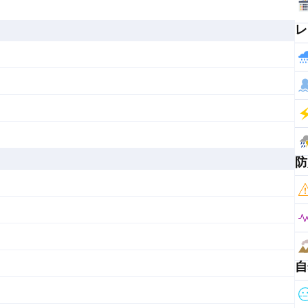
レ
防
自