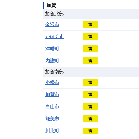
加賀
加賀北部
金沢市
雷
かほく市
雷
津幡町
雷
内灘町
雷
加賀南部
小松市
雷
加賀市
雷
白山市
雷
能美市
雷
川北町
雷