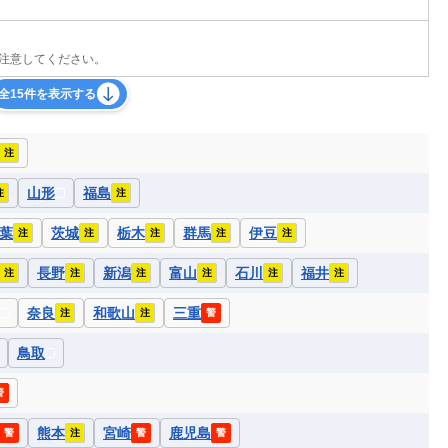
注意してください。
全15件を表示する
注
山形
福島
注
注
葉
茨城
栃木
群馬
伊豆
注
注
注
注
注
長野
新潟
富山
石川
福井
注
注
注
注
注
注
奈良
和歌山
三重
注
注
警
鳥取
警
熊本
宮崎
鹿児島
警
注
警
警