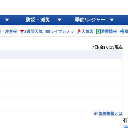
防災・減災
季節/レジャー
報・注意報
2週間天気
ライブカメラ
天気図
避難情報
7日(金) 6:13現在
気象警報とは
石