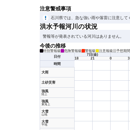
注意警戒事項
石川県では、急な強い雨や落雷に注意して
洪水予報河川の状況
警報等が発表されている河川はありません。
今後の推移
特別警報級
危険警報級
警報級
注意報級
予想期
7日
(金)
日付
18
21
0
3
時間
大雨
土砂災害
強風
陸上
強風
東海上
大雪
山地
大雪
平地