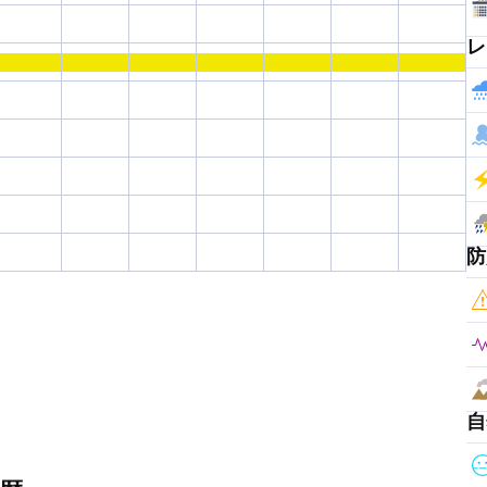
レ
防
自