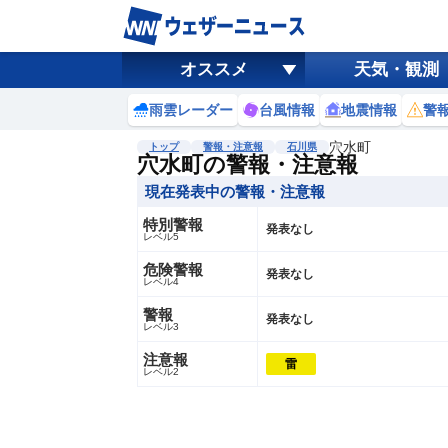
オススメ
天気・観測
雨雲レーダー
台風情報
地震情報
警
穴水町
トップ
警報・注意報
石川県
穴水町の警報・注意報
現在発表中の警報・注意報
特別警報
発表なし
レベル5
危険警報
発表なし
レベル4
警報
発表なし
レベル3
注意報
雷
レベル2