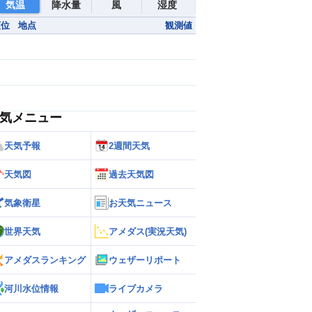
気温
降水量
風
湿度
順位
地点
観測値
気メニュー
天気予報
2週間天気
天気図
過去天気図
気象衛星
お天気ニュース
世界天気
アメダス(実況天気)
アメダスランキング
ウェザーリポート
河川水位情報
ライブカメラ