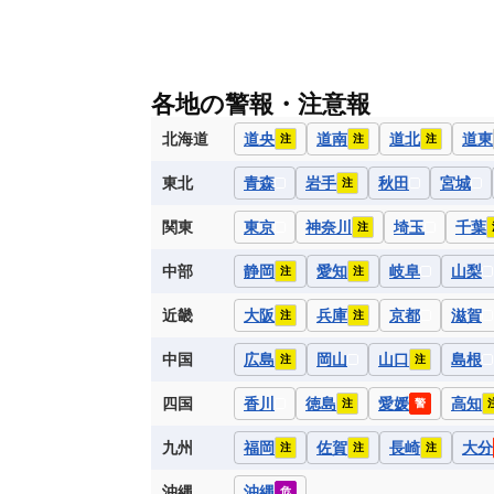
各地の警報・注意報
北海道
道央
道南
道北
道東
注
注
注
東北
青森
岩手
秋田
宮城
注
関東
東京
神奈川
埼玉
千葉
注
中部
静岡
愛知
岐阜
山梨
注
注
近畿
大阪
兵庫
京都
滋賀
注
注
中国
広島
岡山
山口
島根
注
注
四国
香川
徳島
愛媛
高知
注
警
九州
福岡
佐賀
長崎
大分
注
注
注
沖縄
沖縄
危