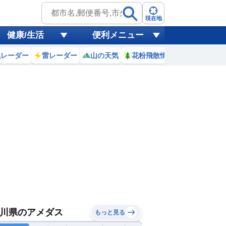
現在地
健康/生活
便利メニュー
風レーダー
雷レーダー
山の天気
花粉飛散情報
世界天気
川県のアメダス
もっと見る