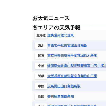
お天気ニュース
各エリアの天気予報
道央
道南
道北
道東
北海道
青森
岩手
秋田
宮城
山形
福島
東北
東京
神奈川
埼玉
千葉
茨城
栃木
群馬
関東
静岡
愛知
岐阜
山梨
長野
新潟
富山
石川
福
中部
大阪
兵庫
京都
滋賀
奈良
和歌山
三重
近畿
広島
岡山
山口
島根
鳥取
中国
香川
徳島
愛媛
高知
四国