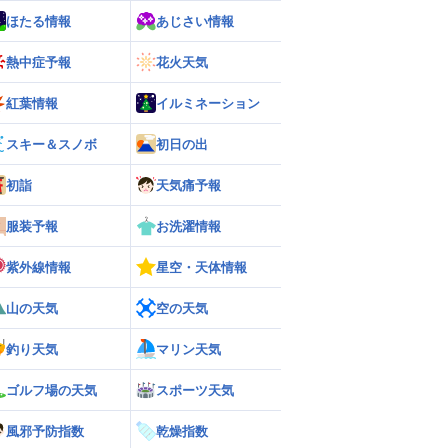
ほたる情報
あじさい情報
熱中症予報
花火天気
紅葉情報
イルミネーション
スキー＆スノボ
初日の出
初詣
天気痛予報
服装予報
お洗濯情報
紫外線情報
星空・天体情報
山の天気
空の天気
釣り天気
マリン天気
ゴルフ場の天気
スポーツ天気
風邪予防指数
乾燥指数