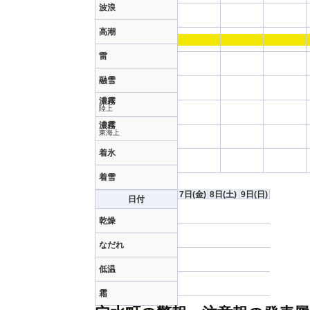
波浪
高潮
雷
融雪
濃霧
陸上
濃霧
東海上
着氷
着雪
7日
(金)
8日
(土)
9日
(日)
日付
乾燥
なだれ
低温
霜