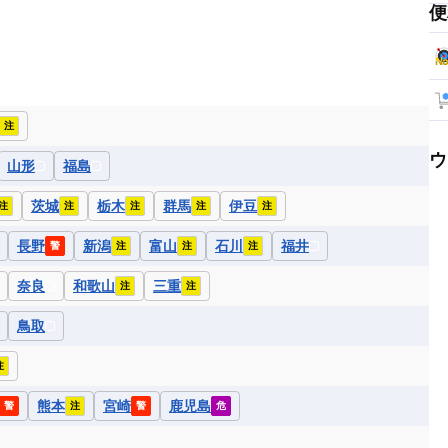
便
注
ウ
山形
福島
茨城
栃木
群馬
伊豆
注
注
注
注
注
長野
新潟
富山
石川
福井
警
注
注
注
奈良
和歌山
三重
注
注
鳥取
注
熊本
宮崎
鹿児島
警
注
警
危