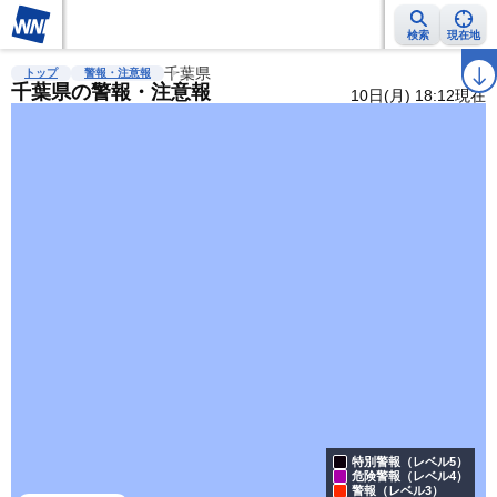
検索
現在地
雨雲レーダー
台風情報
千葉県
地震情報
警報・注意報
2週間天気
ラ
トップ
警報・注意報
千葉県の警報・注意報
10日(月) 18:12現在
特別警報（レベル5）
危険警報（レベル4）
警報（レベル3）