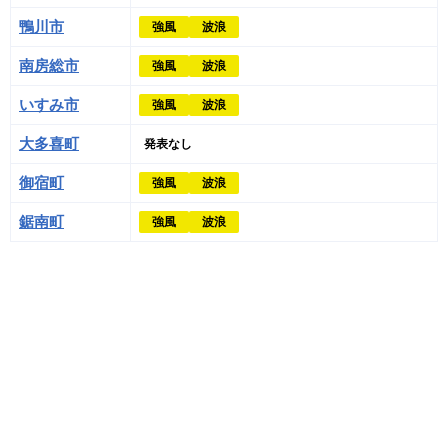
鴨川市
強風
波浪
南房総市
強風
波浪
いすみ市
強風
波浪
大多喜町
発表なし
御宿町
強風
波浪
鋸南町
強風
波浪