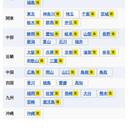
福島
注
東京
神奈川
埼玉
千葉
茨城
注
注
注
関東
栃木
群馬
伊豆
注
注
注
静岡
愛知
岐阜
山梨
長野
注
注
注
注
注
中部
新潟
富山
石川
福井
大阪
兵庫
京都
滋賀
奈良
注
注
注
注
注
近畿
和歌山
三重
注
注
中国
広島
岡山
山口
島根
鳥取
注
注
注
四国
香川
徳島
愛媛
高知
福岡
佐賀
長崎
大分
熊本
注
注
注
注
九州
宮崎
鹿児島
注
沖縄
沖縄
注