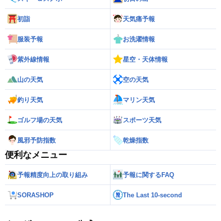
初詣
天気痛予報
服装予報
お洗濯情報
紫外線情報
星空・天体情報
山の天気
空の天気
釣り天気
マリン天気
ゴルフ場の天気
スポーツ天気
風邪予防指数
乾燥指数
便利なメニュー
予報精度向上の取り組み
予報に関するFAQ
SORASHOP
The Last 10-second