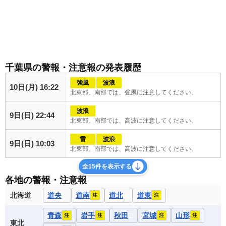
千葉県の警報・注意報の発表履歴
強風
波浪
10日(月) 16:22
北東部、南部では、強風に注意してください。
波浪
9日(日) 22:44
北東部、南部では、高波に注意してください。
雷
波浪
9日(日) 10:03
北東部、南部では、高波に注意してください。
全15件を表示する
各地の警報・注意報
北海道
道央
道南
道北
道東
注
注
青森
岩手
秋田
宮城
山形
注
注
注
注
東北