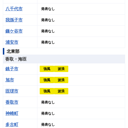
八千代市
発表なし
我孫子市
発表なし
鎌ケ谷市
発表なし
浦安市
発表なし
北東部
香取・海匝
銚子市
強風
波浪
旭市
強風
波浪
匝瑳市
強風
波浪
香取市
発表なし
神崎町
発表なし
多古町
発表なし