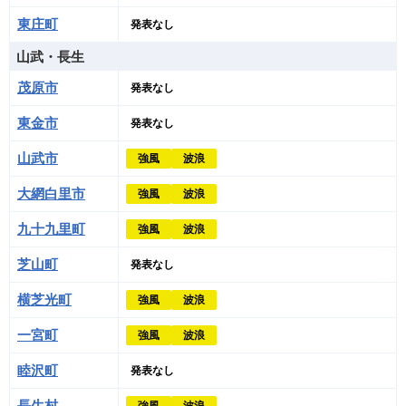
東庄町
発表なし
山武・長生
茂原市
発表なし
東金市
発表なし
山武市
強風
波浪
大網白里市
強風
波浪
九十九里町
強風
波浪
芝山町
発表なし
横芝光町
強風
波浪
一宮町
強風
波浪
睦沢町
発表なし
長生村