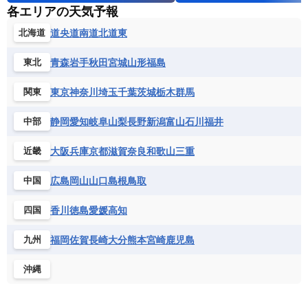
各エリアの天気予報
道央
道南
道北
道東
北海道
青森
岩手
秋田
宮城
山形
福島
東北
東京
神奈川
埼玉
千葉
茨城
栃木
群馬
関東
静岡
愛知
岐阜
山梨
長野
新潟
富山
石川
福井
中部
大阪
兵庫
京都
滋賀
奈良
和歌山
三重
近畿
広島
岡山
山口
島根
鳥取
中国
香川
徳島
愛媛
高知
四国
福岡
佐賀
長崎
大分
熊本
宮崎
鹿児島
九州
沖縄