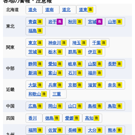
各地の警報・注意報
北海道
道央
道南
道北
道東
注
青森
岩手
秋田
宮城
山形
注
危
注
危
注
東北
福島
注
東京
神奈川
埼玉
千葉
注
注
注
注
関東
茨城
栃木
群馬
伊豆
注
注
注
注
静岡
愛知
岐阜
山梨
長野
注
注
注
注
注
中部
新潟
富山
石川
福井
注
注
注
注
大阪
兵庫
京都
滋賀
奈良
注
注
注
注
注
近畿
和歌山
三重
注
中国
広島
岡山
山口
島根
鳥取
注
注
注
注
注
四国
香川
徳島
愛媛
高知
注
注
注
福岡
佐賀
長崎
大分
熊本
注
注
注
注
注
九州