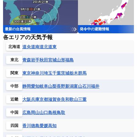
最新の台風情報
発令中の避難情報
各エリアの天気予報
道央
道南
道北
道東
北海道
青森
岩手
秋田
宮城
山形
福島
東北
東京
神奈川
埼玉
千葉
茨城
栃木
群馬
関東
静岡
愛知
岐阜
山梨
長野
新潟
富山
石川
福井
中部
大阪
兵庫
京都
滋賀
奈良
和歌山
三重
近畿
広島
岡山
山口
島根
鳥取
中国
香川
徳島
愛媛
高知
四国