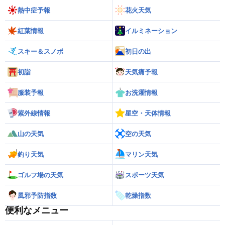
熱中症予報
花火天気
紅葉情報
イルミネーション
スキー＆スノボ
初日の出
初詣
天気痛予報
服装予報
お洗濯情報
紫外線情報
星空・天体情報
山の天気
空の天気
釣り天気
マリン天気
ゴルフ場の天気
スポーツ天気
風邪予防指数
乾燥指数
便利なメニュー