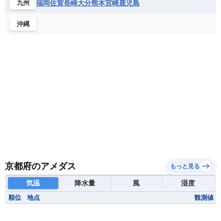
福岡
佐賀
長崎
大分
熊本
宮崎
鹿児島
九州
沖縄
京都府のアメダス
もっと見る
気温
降水量
風
湿度
順位
地点
観測値