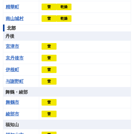
精華町
雷
乾燥
南山城村
雷
乾燥
北部
丹後
宮津市
雷
京丹後市
雷
伊根町
雷
与謝野町
雷
舞鶴・綾部
舞鶴市
雷
綾部市
雷
福知山