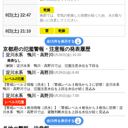
乾燥
8日(土) 22:47
南部では、空気の乾燥した状態が続くため、火の取り
扱いに注意してください。
8日(土) 21:10
雷
乾燥
全15件を表示する
京都府の氾濫警報・注意報の発表履歴
淀川水系 鴨川・高野川
6月26日(金) 10:20
発表なし
〔解除〕淀川水系 鴨川・高野川では、氾濫注意水位を下回る
淀川水系 鴨川・高野川
6月26日(金) 8:40
レベル2氾濫
【警戒レベル２情報［洪水］】〔警戒レベル３相当から２に切替〕淀川水系
鴨川・高野川では、氾濫注意水位を上回る水位が続く見込み
淀川水系 鴨川・高野川
6月26日(金) 7:00
レベル3氾濫
【警戒レベル３相当情報［洪水］】〔警戒レベル４相当から３相当に切替〕淀
川水系 鴨川・高野川では、避難判断水位を上回る水位が続く見込み
全15件を表示する