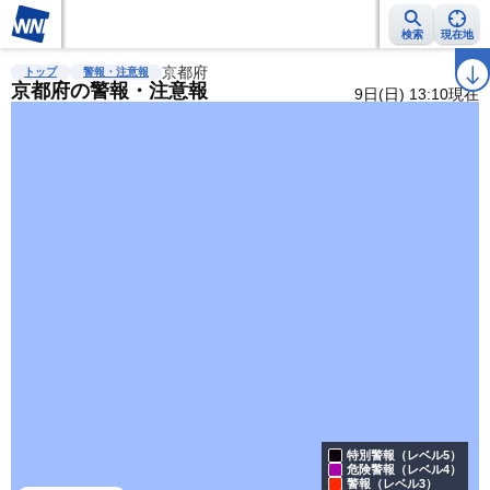
検索
現在地
雨雲レーダー
台風情報
京都府
地震情報
警報・注意報
2週間天気
ラ
トップ
警報・注意報
京都府の警報・注意報
9日(日) 13:10現在
特別警報（レベル5）
危険警報（レベル4）
警報（レベル3）