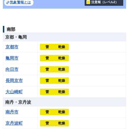
気象警報とは
注意報（レベル2）
南部
京都・亀岡
京都市
雷
乾燥
亀岡市
雷
乾燥
向日市
雷
乾燥
長岡京市
雷
乾燥
大山崎町
雷
乾燥
南丹・京丹波
南丹市
雷
乾燥
京丹波町
雷
乾燥