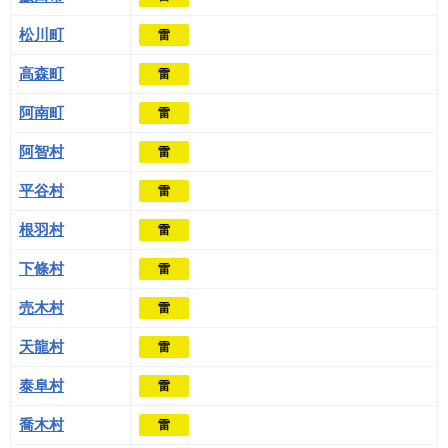
松川町
雷
高森町
雷
阿南町
雷
阿智村
雷
平谷村
雷
根羽村
雷
下條村
雷
売木村
雷
天龍村
雷
泰阜村
雷
喬木村
雷