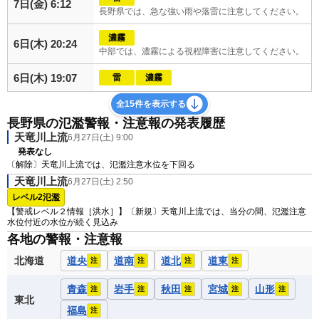
7日(金) 6:12
長野県では、急な強い雨や落雷に注意してください。
濃霧
6日(木) 20:24
中部では、濃霧による視程障害に注意してください。
6日(木) 19:07
雷
濃霧
全15件を表示する
長野県の氾濫警報・注意報の発表履歴
天竜川上流
6月27日(土) 9:00
発表なし
〔解除〕天竜川上流では、氾濫注意水位を下回る
天竜川上流
6月27日(土) 2:50
レベル2氾濫
【警戒レベル２情報［洪水］】〔新規〕天竜川上流では、当分の間、氾濫注意
水位付近の水位が続く見込み
各地の警報・注意報
北海道
道央
道南
道北
道東
注
注
注
注
青森
岩手
秋田
宮城
山形
注
注
注
注
注
東北
福島
注