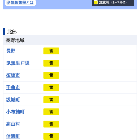
気象警報とは
注意報（レベル2）
北部
長野地域
長野
雷
鬼無里戸隠
雷
須坂市
雷
千曲市
雷
坂城町
雷
小布施町
雷
高山村
雷
信濃町
雷