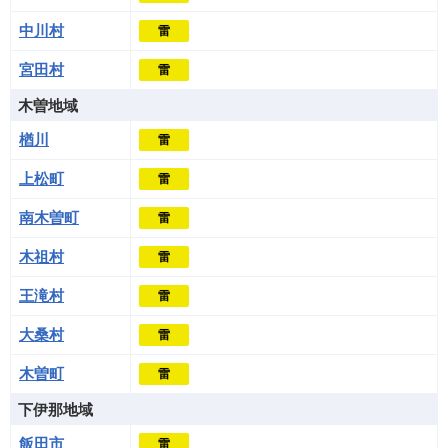
中川村
雷
宮田村
雷
木曽地域
楢川
雷
上松町
雷
南木曽町
雷
木祖村
雷
王滝村
雷
大桑村
雷
木曽町
雷
下伊那地域
飯田市
雷