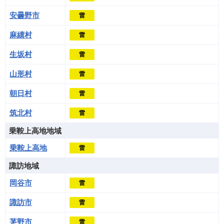
安曇野市
雷
麻績村
雷
生坂村
雷
山形村
雷
朝日村
雷
筑北村
雷
乗鞍上高地地域
乗鞍上高地
雷
諏訪地域
岡谷市
雷
諏訪市
雷
茅野市
雷