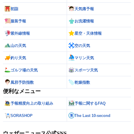
初詣
天気痛予報
服装予報
お洗濯情報
紫外線情報
星空・天体情報
山の天気
空の天気
釣り天気
マリン天気
ゴルフ場の天気
スポーツ天気
風邪予防指数
乾燥指数
便利なメニュー
予報精度向上の取り組み
予報に関するFAQ
SORASHOP
The Last 10-second
ウェザーニュース公式SNS