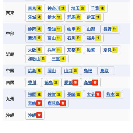
東京
神奈川
埼玉
千葉
注
注
注
注
関東
茨城
栃木
群馬
伊豆
注
注
注
注
静岡
愛知
岐阜
山梨
長野
注
注
注
注
中部
新潟
富山
石川
福井
注
注
注
注
大阪
兵庫
京都
滋賀
奈良
注
注
注
注
近畿
和歌山
三重
注
注
中国
広島
岡山
山口
島根
鳥取
注
注
四国
香川
徳島
愛媛
高知
注
警
警
福岡
佐賀
長崎
大分
熊本
注
注
注
警
注
九州
宮崎
鹿児島
警
警
沖縄
沖縄
警