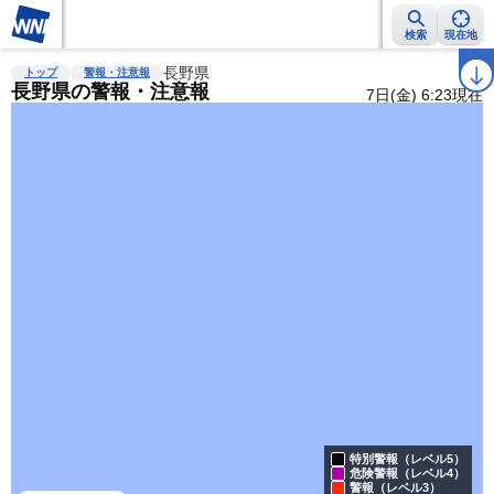
検索
現在地
雨雲レーダー
台風情報
長野県
地震情報
警報・注意報
2週間天気
ラ
トップ
警報・注意報
長野県の警報・注意報
7日(金) 6:23現在
特別警報（レベル5）
危険警報（レベル4）
警報（レベル3）