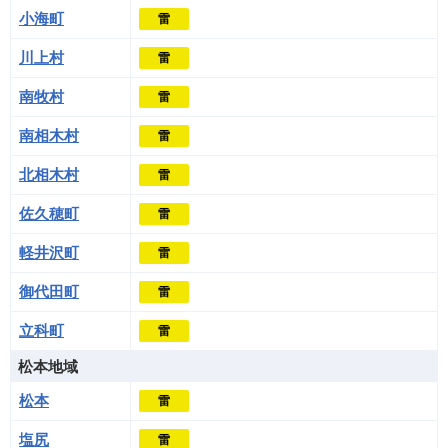
小海町
雷
川上村
雷
南牧村
雷
南相木村
雷
北相木村
雷
佐久穂町
雷
軽井沢町
雷
御代田町
雷
立科町
雷
松本地域
松本
雷
塩尻
雷