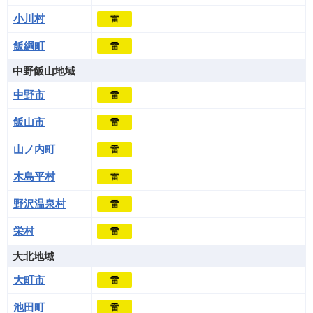
小川村
雷
飯綱町
雷
中野飯山地域
中野市
雷
飯山市
雷
山ノ内町
雷
木島平村
雷
野沢温泉村
雷
栄村
雷
大北地域
大町市
雷
池田町
雷