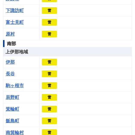
下諏訪町
雷
富士見町
雷
原村
雷
南部
上伊那地域
伊那
雷
長谷
雷
駒ヶ根市
雷
辰野町
雷
箕輪町
雷
飯島町
雷
南箕輪村
雷