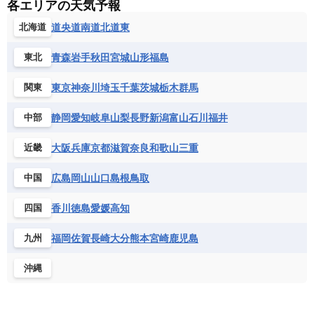
各エリアの天気予報
道央
道南
道北
道東
北海道
青森
岩手
秋田
宮城
山形
福島
東北
東京
神奈川
埼玉
千葉
茨城
栃木
群馬
関東
静岡
愛知
岐阜
山梨
長野
新潟
富山
石川
福井
中部
大阪
兵庫
京都
滋賀
奈良
和歌山
三重
近畿
広島
岡山
山口
島根
鳥取
中国
香川
徳島
愛媛
高知
四国
福岡
佐賀
長崎
大分
熊本
宮崎
鹿児島
九州
沖縄