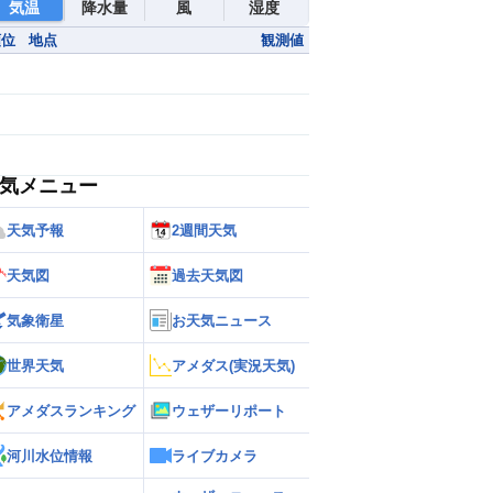
気温
降水量
風
湿度
順位
地点
観測値
気メニュー
天気予報
2週間天気
天気図
過去天気図
気象衛星
お天気ニュース
世界天気
アメダス(実況天気)
アメダスランキング
ウェザーリポート
河川水位情報
ライブカメラ