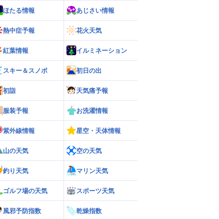
ほたる情報
あじさい情報
熱中症予報
花火天気
紅葉情報
イルミネーション
スキー＆スノボ
初日の出
初詣
天気痛予報
服装予報
お洗濯情報
紫外線情報
星空・天体情報
山の天気
空の天気
釣り天気
マリン天気
ゴルフ場の天気
スポーツ天気
風邪予防指数
乾燥指数