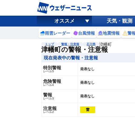
オススメ
天気・観測
雨雲レーダー
台風情報
地震情報
警
津幡町
トップ
警報・注意報
石川県
津幡町の警報・注意報
現在発表中の警報・注意報
特別警報
発表なし
レベル5
危険警報
発表なし
レベル4
警報
発表なし
レベル3
注意報
雷
レベル2