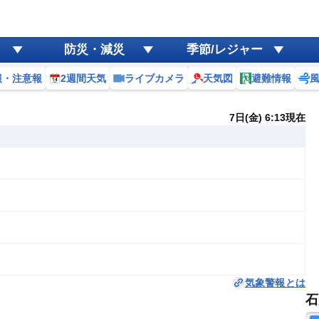
防災・減災
季節/レジャー
報・注意報
2週間天気
ライブカメラ
天気図
避難情報
7日(金) 6:13現在
気象警報とは
石