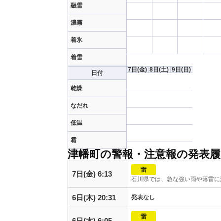
融雪
濃霧
着氷
着雪
7日
(金)
8日
(土)
9日
(日)
日付
乾燥
なだれ
低温
霜
津幡町の警報・注意報の発表履
雷
7日(金) 6:13
石川県では、急な強い雨や落雷に
6日(木) 20:31
発表なし
雷
6日(木) 6:05