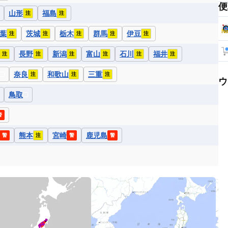
便
山形
福島
注
注
葉
茨城
栃木
群馬
伊豆
注
注
注
注
注
長野
新潟
富山
石川
福井
注
注
注
注
注
注
奈良
和歌山
三重
注
注
注
ウ
鳥取
警
熊本
宮崎
鹿児島
警
注
警
警