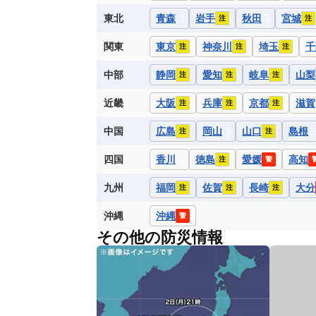
東北
青森
岩手
秋田
宮城
注
注
関東
東京
神奈川
埼玉
千
注
注
注
中部
静岡
愛知
岐阜
山梨
注
注
注
近畿
大阪
兵庫
京都
滋賀
注
注
注
中国
広島
岡山
山口
島根
注
注
四国
香川
徳島
愛媛
高知
注
警
九州
福岡
佐賀
長崎
大分
注
注
注
沖縄
沖縄
警
その他の防災情報