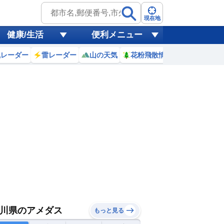
現在地
健康/生活
便利メニュー
風レーダー
雷レーダー
山の天気
花粉飛散情報
世界天気
川県のアメダス
もっと見る