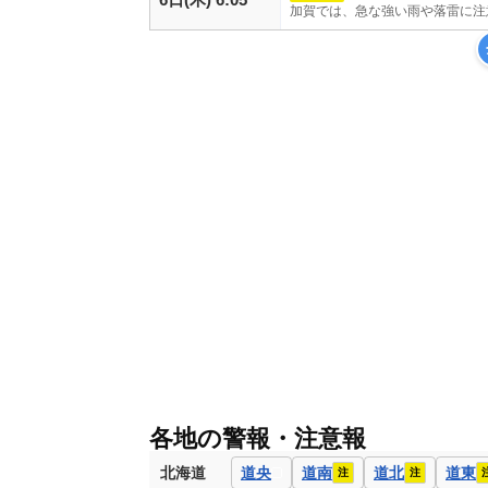
加賀では、急な強い雨や落雷に注
各地の警報・注意報
北海道
道央
道南
道北
道東
注
注