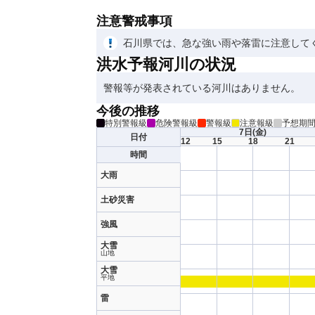
注意警戒事項
石川県では、急な強い雨や落雷に注意して
洪水予報河川の状況
警報等が発表されている河川はありません。
今後の推移
特別警報級
危険警報級
警報級
注意報級
予想期
7日
(金)
日付
12
15
18
21
時間
大雨
土砂災害
強風
大雪
山地
大雪
平地
雷