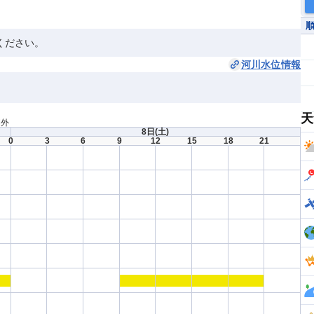
ください。
河川水位情報
天
間外
8日
(土)
0
3
6
9
12
15
18
21