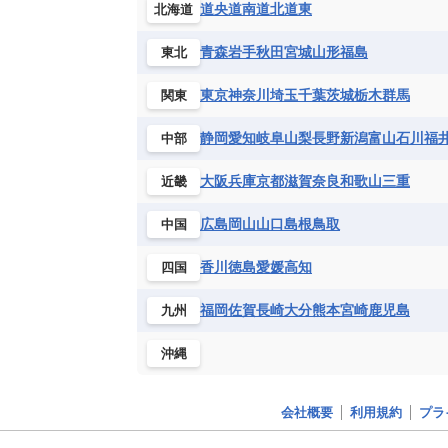
道央
道南
道北
道東
北海道
青森
岩手
秋田
宮城
山形
福島
東北
東京
神奈川
埼玉
千葉
茨城
栃木
群馬
関東
静岡
愛知
岐阜
山梨
長野
新潟
富山
石川
福
中部
大阪
兵庫
京都
滋賀
奈良
和歌山
三重
近畿
広島
岡山
山口
島根
鳥取
中国
香川
徳島
愛媛
高知
四国
福岡
佐賀
長崎
大分
熊本
宮崎
鹿児島
九州
沖縄
会社概要
利用規約
プラ