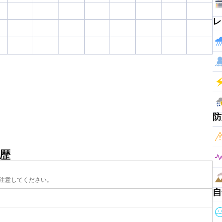
レ
防
歴
注意してください。
自