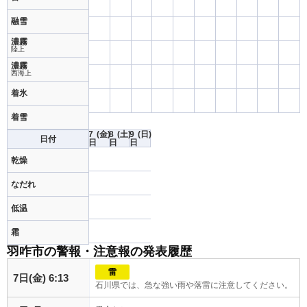
融雪
濃霧
陸上
濃霧
西海上
着氷
着雪
7
(金)
8
(土)
9
(日)
日付
日
日
日
乾燥
なだれ
低温
霜
羽咋市の警報・注意報の発表履歴
雷
7日(金) 6:13
石川県では、急な強い雨や落雷に注意してください。