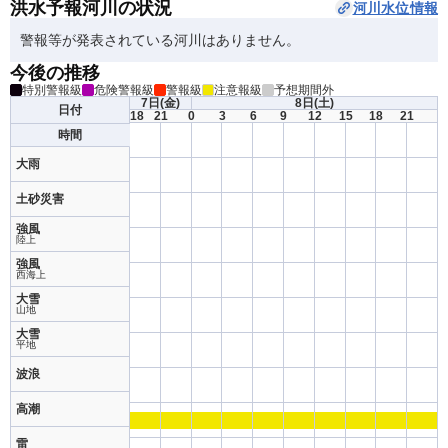
洪水予報河川の状況
河川水位情報
警報等が発表されている河川はありません。
今後の推移
特別警報級
危険警報級
警報級
注意報級
予想期間外
7日
(金)
8日
(土)
日付
18
21
0
3
6
9
12
15
18
21
時間
大雨
土砂災害
強風
陸上
強風
西海上
大雪
山地
大雪
平地
波浪
高潮
雷