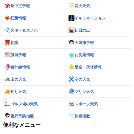
熱中症予報
花火天気
紅葉情報
イルミネーション
スキー＆スノボ
初日の出
初詣
天気痛予報
服装予報
お洗濯情報
紫外線情報
星空・天体情報
山の天気
空の天気
釣り天気
マリン天気
ゴルフ場の天気
スポーツ天気
風邪予防指数
乾燥指数
便利なメニュー