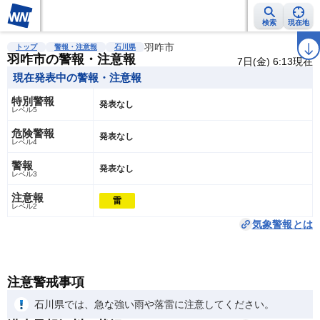
検索
現在地
雨雲レーダー
台風情報
地震情報
羽咋市
警報・注意報
2週間天気
ラ
トップ
警報・注意報
石川県
羽咋市の警報・注意報
7日(金) 6:13現在
現在発表中の警報・注意報
特別警報
発表なし
レベル5
危険警報
発表なし
レベル4
警報
発表なし
レベル3
注意報
雷
レベル2
気象警報とは
注意警戒事項
石川県では、急な強い雨や落雷に注意してください。