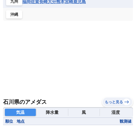
福岡
佐賀
長崎
大分
熊本
宮崎
鹿児島
九州
沖縄
石川県のアメダス
もっと見る
気温
降水量
風
湿度
順位
地点
観測値