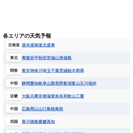
各エリアの天気予報
道央
道南
道北
道東
北海道
青森
岩手
秋田
宮城
山形
福島
東北
東京
神奈川
埼玉
千葉
茨城
栃木
群馬
関東
静岡
愛知
岐阜
山梨
長野
新潟
富山
石川
福井
中部
大阪
兵庫
京都
滋賀
奈良
和歌山
三重
近畿
広島
岡山
山口
島根
鳥取
中国
香川
徳島
愛媛
高知
四国