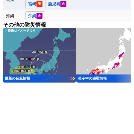
宮崎
鹿児島
警
危
沖縄
沖縄
危
その他の防災情報
最新の台風情報
発令中の避難情報