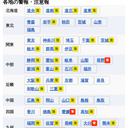
各地の警報・注意報
北海道
道央
道南
道北
道東
注
注
注
注
青森
岩手
秋田
宮城
山形
注
東北
福島
東京
神奈川
埼玉
千葉
茨城
注
注
注
関東
栃木
群馬
伊豆
注
注
注
静岡
愛知
岐阜
山梨
長野
注
注
警
中部
新潟
富山
石川
福井
注
注
注
大阪
兵庫
京都
滋賀
奈良
注
注
近畿
和歌山
三重
注
注
中国
広島
岡山
山口
島根
鳥取
注
注
四国
香川
徳島
愛媛
高知
注
警
注
福岡
佐賀
長崎
大分
熊本
注
注
注
警
注
九州